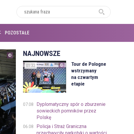
POZOSTAŁE
NAJNOWSZE
Tour de Pologne
01:32
wstrzymany
na czwartym
etapie
Dyplomatyczny spór o zburzenie
07.08
sowieckich pomników przez
Polskę
Policja i Straż Graniczna
06.08
przechwyciły narkotyki o wartości