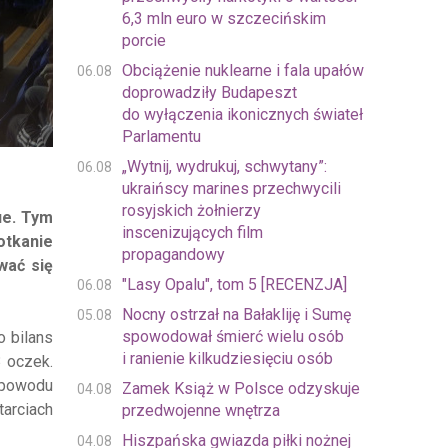
6,3 mln euro w szczecińskim
porcie
Obciążenie nuklearne i fala upałów
06.08
doprowadziły Budapeszt
do wyłączenia ikonicznych świateł
Parlamentu
„Wytnij, wydrukuj, schwytany”:
06.08
ukraińscy marines przechwycili
rosyjskich żołnierzy
ue. Tym
inscenizujących film
otkanie
propagandowy
wać się
"Lasy Opalu", tom 5 [RECENZJA]
06.08
Nocny ostrzał na Bałakliję i Sumę
05.08
spowodował śmierć wielu osób
o bilans
i ranienie kilkudziesięciu osób
3 oczek.
 powodu
Zamek Książ w Polsce odzyskuje
04.08
tarciach
przedwojenne wnętrza
Hiszpańska gwiazda piłki nożnej
04.08