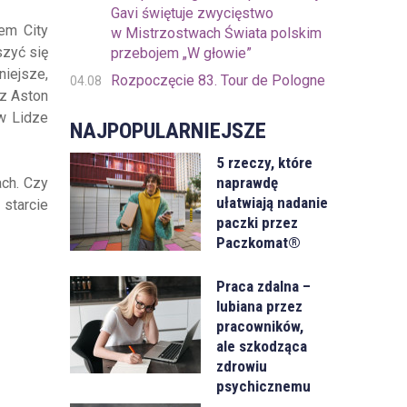
Gavi świętuje zwycięstwo
em City
w Mistrzostwach Świata polskim
szyć się
przebojem „W głowie”
niejsze,
Rozpoczęcie 83. Tour de Pologne
04.08
 z Aston
 w Lidze
NAJPOPULARNIEJSZE
5 rzeczy, które
naprawdę
ach. Czy
ułatwiają nadanie
 starcie
paczki przez
Paczkomat®
Praca zdalna –
lubiana przez
pracowników,
ale szkodząca
zdrowiu
psychicznemu