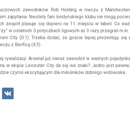
kluczowych zawodników. Rob Holding w meczu z Manchester
iem zapytania. Niestety fani londyńskiego klubu nie mogą pocie
h zespół plasuje się dopiero na 11. miejscu w tabeli. Co waż
zy” w ostatnich 5 potyczkach ligowych aż 3 razy przegrali m.in.
em City (0:1). Trzeba dodać, że goście lepiej prezentują się
czu z Benficą (4:3).
 rywalizacji. Arsenal już nieraz zawodził w ważnych pojedynk
 w ekipie Leicester City da się we znaki? Jedno jest pewne,
będzie czymś ekscytującym dla miłośników dobrego widowiska.