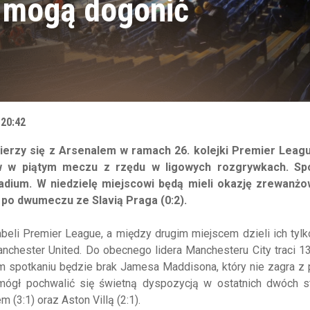
y mogą dogonić
 20:42
erzy się z Arsenalem w ramach 26. kolejki Premier Leag
 w piątym meczu z rzędu w ligowych rozgrywkach. Sp
adium. W niedzielę miejscowi będą mieli okazję zrewanżo
y po dwumeczu ze Slavią Praga (0:2).
abeli Premier League, a między drugim miejscem dzieli ich tylk
chester United. Do obecnego lidera Manchesteru City traci 1
 spotkaniu będzie brak Jamesa Maddisona, który nie zagra z
z mógł pochwalić się świetną dyspozycją w ostatnich dwóch s
 (3:1) oraz Aston Villą (2:1).