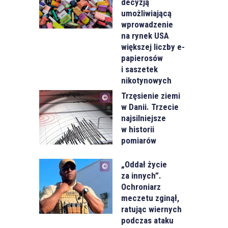
decyzją
umożliwiającą
wprowadzenie
na rynek USA
większej liczby e-
papierosów
i saszetek
nikotynowych
Trzęsienie ziemi
w Danii. Trzecie
najsilniejsze
w historii
pomiarów
„Oddał życie
za innych”.
Ochroniarz
meczetu zginął,
ratując wiernych
podczas ataku