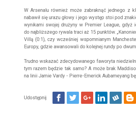
W Arsenalu również może zabraknąć jednego z 
nabawił się urazu głowy i jego występ stoi pod znak
wynikami swojej drużyny w Premier League, gdyż ic
do najbliższego rywala traci aż 15 punktów.
„
Kanonier
Villą (0:1), czy wcześniej wspomnianym Manchester
Europy, gdzie awansowali do kolejnej rundy po dwume
Trudno wskazać zdecydowanego faworyta niedzielnej
tym razem będzie tak samo? A może brak Maddisona
na linii Jamie Vardy - Pierre-Emerick Aubameyang 