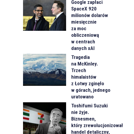
Google zapłaci
SpaceX 920
milionów dolarów
miesięcznie
za moc
obliczeniową
w centrach
danych xAI
Tragedia
na McKinley.
Trzech
himalaistów
z Łotwy zginęło
w górach, jednego
uratowano
Toshifumi Suzuki
nie żyje.
Biznesmen,
który zrewolucjonizował
handel detaliczny,