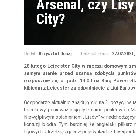
Arsenal, czy Lis
City?
Dodał:
Krzysztof Dunaj
Data publikacji:
27.02.2021,
28 lutego Leicester City w meczu domowym zmi
samym stanie przed szansą zdobycia punktów
rozpocznie się o godz. 13:00 na King Power St
kibicom z Leicester za odpadnięcie z Ligi Europ
Gospodarze aktualnie znajdują się na 3. pozycji w t
bramkowy, ponieważ mają tyle samo punktów co Man
Niewątpliwym osłabieniem
„
Lisów” w nadchodzącym
kontuzji biodra. Tym bardziej że angielski piłkar
ligowych, strzelając gola w pojedynkach z Liverpoolem