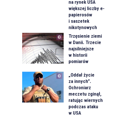
na rynek USA
większej liczby e-
papierosów
i saszetek
nikotynowych
Trzęsienie ziemi
w Danii. Trzecie
najsilniejsze
w historii
pomiarów
„Oddał życie
za innych”.
Ochroniarz
meczetu zginął,
ratując wiernych
podczas ataku
w USA