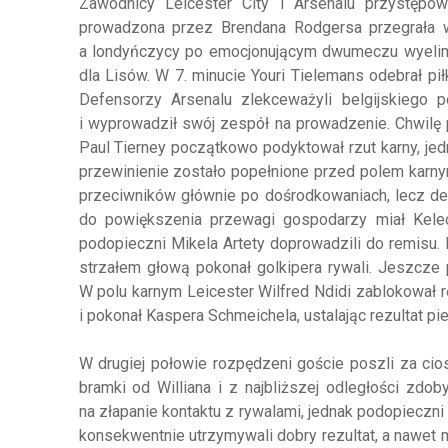
Zawodnicy Leicester City i Arsenalu przystępo
prowadzona przez Brendana Rodgersa przegrała w 
a londyńczycy po emocjonującym dwumeczu wyelimino
dla Lisów. W 7. minucie Youri Tielemans odebrał pi
Defensorzy Arsenalu zlekceważyli belgijskiego 
i wyprowadził swój zespół na prowadzenie. Chwilę p
Paul Tierney początkowo podyktował rzut karny, je
przewinienie zostało popełnione przed polem karny
przeciwników głównie po dośrodkowaniach, lecz def
do powiększenia przewagi gospodarzy miał Kelec
podopieczni Mikela Artety doprowadzili do remisu. P
strzałem głową pokonał golkipera rywali. Jeszcze
W polu karnym Leicester Wilfred Ndidi zablokował r
i pokonał Kaspera Schmeichela, ustalając rezultat pie
W drugiej połowie rozpędzeni goście poszli za ci
bramki od Williana i z najbliższej odległości zdob
na złapanie kontaktu z rywalami, jednak podopieczni
konsekwentnie utrzymywali dobry rezultat, a nawet 