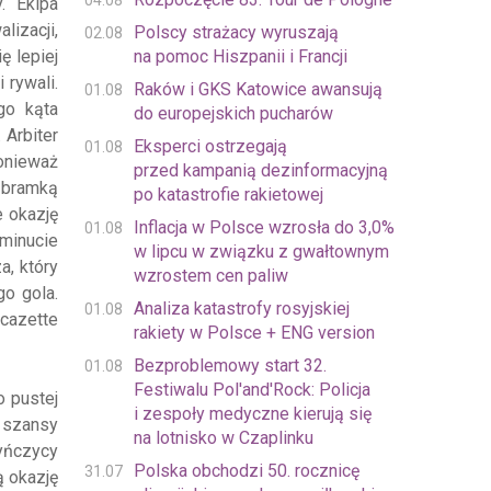
04.08
. Ekipa
izacji,
Polscy strażacy wyruszają
02.08
ę lepiej
na pomoc Hiszpanii i Francji
 rywali.
Raków i GKS Katowice awansują
01.08
go kąta
do europejskich pucharów
 Arbiter
Eksperci ostrzegają
01.08
ponieważ
przed kampanią dezinformacyjną
d bramką
po katastrofie rakietowej
e okazję
Inflacja w Polsce wzrosła do 3,0%
01.08
minucie
w lipcu w związku z gwałtownym
a, który
wzrostem cen paliw
o gola.
Analiza katastrofy rosyjskiej
01.08
acazette
rakiety w Polsce + ENG version
Bezproblemowy start 32.
01.08
Festiwalu Pol'and'Rock: Policja
o pustej
i zespoły medyczne kierują się
ł szansy
na lotnisko w Czaplinku
dyńczycy
Polska obchodzi 50. rocznicę
31.07
ą okazję