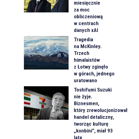
miesięcznie
za moc
obliczeniową
w centrach
danych xAI
Tragedia
na McKinley.
Trzech
himalaistów
z Łotwy zginęło
w górach, jednego
uratowano
Toshifumi Suzuki
nie żyje.
Biznesmen,
który zrewolucjonizował
handel detaliczny,
tworząc kulturę
„konbini”, miał 93
lata