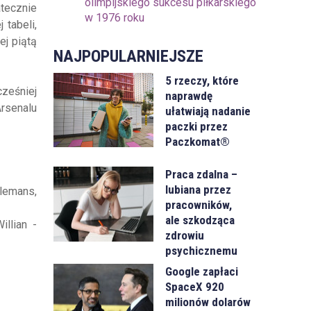
olimpijskiego sukcesu piłkarskiego
atecznie
w 1976 roku
 tabeli,
ej piątą
NAJPOPULARNIEJSZE
5 rzeczy, które
ześniej
naprawdę
Arsenalu
ułatwiają nadanie
paczki przez
Paczkomat®
Praca zdalna –
lubiana przez
elemans,
pracowników,
ale szkodząca
illian -
zdrowiu
psychicznemu
Google zapłaci
SpaceX 920
milionów dolarów