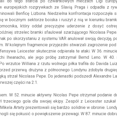
wali do tego starcia po czwartkowych meczach Ligi Europy
europejskich rozgrywkach ze Slavią Praga i odpadła z rywal
wali Benficę Lizbona. Niedzielna konfrontacja rozpoczęła si
łkę w bocznym sektorze boiska i ruszył z nią w kierunku bramki
pomocnika, który oddał precyzyjne uderzenie z dosyć ostre
óźniej strzelec bramki sfaulował szarżującego Nicolasa Pepe.
dnak po skorzystaniu z systemu VAR anulował swoją decyzję, 
m. W kolejnym fragmencie przyjezdni stwarzali zagrożenie po
ensywa Leicester skutecznie odpierała te ataki. W 36. minuci
hi Iheanacho, ale jego próbę zatrzymał Bernd Leno. W 40. 
o wrzutce Williana z rzutu wolnego piłka trafiła do Davida Luiz
 przed przerwą drużyna z północnego Londynu zdobyła drugieg
ęką strzał Nicolasa Pepe. Do jedenastki podszedł Alexandre L
rwszej części na 2:1.
osem. W 52. minucie aktywny Nicolas Pepe otrzymał podanie d
ył trzeciego gola dla swojej ekipy. Zespół z Leicester szuka
 Mikela Artety prezentowali się bardzo solidnie w obronie. Lon
mogli się pokusić o powiększenie przewagi. W 87. minucie dobr