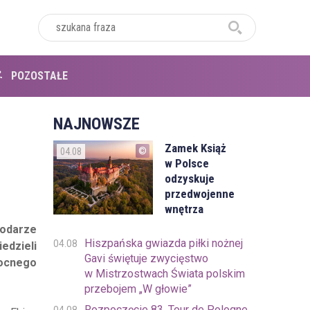
POZOSTAŁE
NAJNOWSZE
Zamek Książ
04.08
w Polsce
odzyskuje
przedwojenne
wnętrza
podarze
Hiszpańska gwiazda piłki nożnej
04.08
edzieli
Gavi świętuje zwycięstwo
nocnego
w Mistrzostwach Świata polskim
przebojem „W głowie”
Rozpoczęcie 83. Tour de Pologne