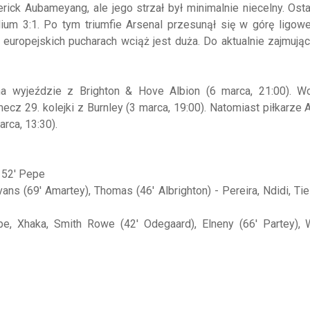
ck Aubameyang, ale jego strzał był minimalnie niecelny. Ost
m 3:1. Po tym triumfie Arsenal przesunął się w górę ligowej
 europejskich pucharach wciąż jest duża. Do aktualnie zajmując
na wyjeździe z Brighton & Hove Albion (6 marca, 21:00). Wc
 29. kolejki z Burnley (3 marca, 19:00). Natomiast piłkarze 
arca, 13:30).
, 52' Pepe
ns (69' Amartey), Thomas (46' Albrighton) - Pereira, Ndidi, Ti
pe, Xhaka, Smith Rowe (42' Odegaard), Elneny (66' Partey), W