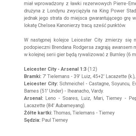
miał wprowadzony z ławki rezerwowych Pierre-Emeri
drużyna z Londynu zwyciężyła na King Power Stadiu
jednak jego strata do miejsca gwarantującego grę w
lokatę Chelsea Kanonierzy tracą sześć punktów.
W następnej kolejce Leicester City zmierzy się 
podopieczni Brendana Rodgersa zagrają awansem mecz
w kolejnej serii gier będą rywalizować z Burnley (6 m
Leicester City - Arsenal 1:3
(1:2)
Bramki:
7' Tielemans - 39' Luiz, 45+2' Lacazette (k.)
Leicester City:
Schmeichel - Castagne, Soyuncu, Eva
Barnes (51' Under) - Iheanacho, Vardy.
Arsenal:
Leno - Soares, Luiz, Mari, Tierney - Pe
Lacazette (84' Aubameyang).
Żółte kartki:
Thomas, Tielemans - Tierney
Sędzia:
Paul Tierney