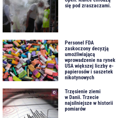
się pod zraszaczami.
Personel FDA
zaskoczony decyzją
umożliwiającą
wprowadzenie na rynek
USA większej liczby e-
papierosów i saszetek
nikotynowych
Trzęsienie ziemi
w Danii. Trzecie
najsilniejsze w historii
pomiarów