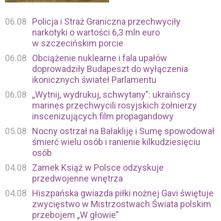
06.08
Policja i Straż Graniczna przechwyciły
narkotyki o wartości 6,3 mln euro
w szczecińskim porcie
06.08
Obciążenie nuklearne i fala upałów
doprowadziły Budapeszt do wyłączenia
ikonicznych świateł Parlamentu
06.08
„Wytnij, wydrukuj, schwytany”: ukraińscy
marines przechwycili rosyjskich żołnierzy
inscenizujących film propagandowy
05.08
Nocny ostrzał na Bałakliję i Sumę spowodował
śmierć wielu osób i ranienie kilkudziesięciu
osób
04.08
Zamek Książ w Polsce odzyskuje
przedwojenne wnętrza
04.08
Hiszpańska gwiazda piłki nożnej Gavi świętuje
zwycięstwo w Mistrzostwach Świata polskim
przebojem „W głowie”