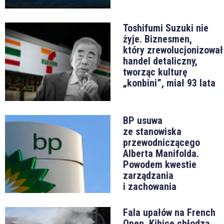
Toshifumi Suzuki nie
żyje. Biznesmen,
który zrewolucjonizował
handel detaliczny,
tworząc kulturę
„konbini”, miał 93 lata
BP usuwa
ze stanowiska
przewodniczącego
Alberta Manifolda.
Powodem kwestie
zarządzania
i zachowania
Fala upałów na French
Open. Kibice chłodzą