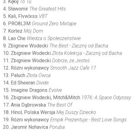
3. Kękę
To Tu
4. Sławomir
The Greatest Hits
5. Kali, Flvwlxss
V8T
6. PRO8L3M
Ground Zero Mixtape
7. Kortez
Mój Dom
8. Lao Che
Wiedza o Społeczeństwie
9. Zbigniew Wodecki
The Best - Zacznij od Bacha
10. Zbigniew Wodecki
Złota Kolekcja - Zacznij od Bacha
11. Zbigniew Wodecki
Dobrze, że Jesteś
12. Różni wykonawcy
Smooth Jazz Cafe 17
13. Paluch
Złota Owca
14. Ed Sheeran
Divide
15. Imagine Dragons
Evolve
16. Zbigniew Wodecki, Mitch&Mitch
1976: A Space Odyssey
17. Ania Dąbrowska
The Best Of
18. Hinol, Polska Wersja
Mej Duszy Dziecko
19. Różni wykonawcy
Empik Prezentuje - Best Love Songs
20. Jaromir Nohavica
Poruba