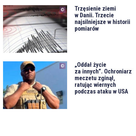
Trzęsienie ziemi
w Danii. Trzecie
najsilniejsze w historii
pomiarów
„Oddał życie
za innych”. Ochroniarz
meczetu zginął,
ratując wiernych
podczas ataku w USA