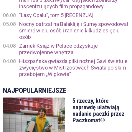
inscenizujących film propagandowy
06.08
"Lasy Opalu", tom 5 [RECENZJA]
05.08
Nocny ostrzał na Bałakliję i Sumę spowodował
śmierć wielu osób i ranienie kilkudziesięciu
osób
04.08
Zamek Książ w Polsce odzyskuje
przedwojenne wnętrza
04.08
Hiszpańska gwiazda piłki nożnej Gavi świętuje
zwycięstwo w Mistrzostwach Świata polskim
przebojem „W głowie”
NAJPOPULARNIEJSZE
5 rzeczy, które
naprawdę ułatwiają
nadanie paczki przez
Paczkomat®