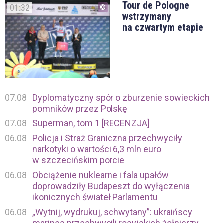
Tour de Pologne
01:32
wstrzymany
na czwartym etapie
07.08
Dyplomatyczny spór o zburzenie sowieckich
pomników przez Polskę
07.08
Superman, tom 1 [RECENZJA]
06.08
Policja i Straż Graniczna przechwyciły
narkotyki o wartości 6,3 mln euro
w szczecińskim porcie
06.08
Obciążenie nuklearne i fala upałów
doprowadziły Budapeszt do wyłączenia
ikonicznych świateł Parlamentu
06.08
„Wytnij, wydrukuj, schwytany”: ukraińscy
marines przechwycili rosyjskich żołnierzy