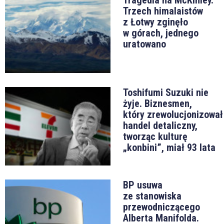
Tragedia na McKinley.
Trzech himalaistów
z Łotwy zginęło
w górach, jednego
uratowano
Toshifumi Suzuki nie
żyje. Biznesmen,
który zrewolucjonizował
handel detaliczny,
tworząc kulturę
„konbini”, miał 93 lata
BP usuwa
ze stanowiska
przewodniczącego
Alberta Manifolda.