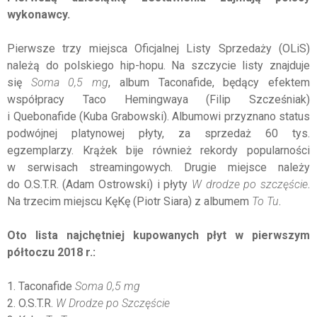
wykonawcy.
Pierwsze trzy miejsca Oficjalnej Listy Sprzedaży (OLiS)
należą do polskiego hip-hopu. Na szczycie listy znajduje
się
Soma 0,5 mg
, album Taconafide, będący efektem
współpracy Taco Hemingwaya (Filip Szcześniak)
i Quebonafide (Kuba Grabowski). Albumowi przyznano status
podwójnej platynowej płyty, za sprzedaż 60 tys.
egzemplarzy. Krążek bije również rekordy popularności
w serwisach streamingowych. Drugie miejsce należy
do O.S.T.R. (Adam Ostrowski) i płyty
W drodze po szczęście
.
Na trzecim miejscu KęKę (Piotr Siara) z albumem
To Tu
.
Oto lista najchętniej kupowanych płyt w pierwszym
półtoczu 2018 r.:
1. Taconafide
Soma 0,5 mg
2. O.S.T.R.
W Drodze po Szczęście