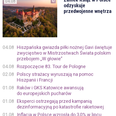
04.08
odzyskuje
przedwojenne wnętrza
04.08
Hiszpańska gwiazda piłki nożnej Gavi świętuje
zwycięstwo w Mistrzostwach Świata polskim
przebojem „W głowie”
04.08
Rozpoczęcie 83. Tour de Pologne
02.08
Polscy strażacy wyruszają na pomoc
Hiszpanii i Francji
01.08
Raków i GKS Katowice awansują
do europejskich pucharów
01.08
Eksperci ostrzegają przed kampanią
dezinformacyjną po katastrofie rakietowej
01.08
Inflacja w Polsce wzrosła do 3,0% w lipcu