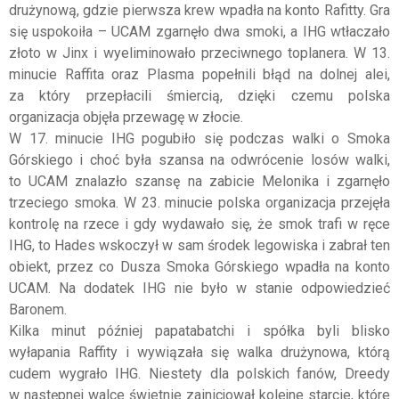
drużynową, gdzie pierwsza krew wpadła na konto Rafitty. Gra
się uspokoiła – UCAM zgarnęło dwa smoki, a IHG wtłaczało
złoto w Jinx i wyeliminowało przeciwnego toplanera. W 13.
minucie Raffita oraz Plasma popełnili błąd na dolnej alei,
za który przepłacili śmiercią, dzięki czemu polska
organizacja objęła przewagę w złocie.
W 17. minucie IHG pogubiło się podczas walki o Smoka
Górskiego i choć była szansa na odwrócenie losów walki,
to UCAM znalazło szansę na zabicie Melonika i zgarnęło
trzeciego smoka. W 23. minucie polska organizacja przejęła
kontrolę na rzece i gdy wydawało się, że smok trafi w ręce
IHG, to Hades wskoczył w sam środek legowiska i zabrał ten
obiekt, przez co Dusza Smoka Górskiego wpadła na konto
UCAM. Na dodatek IHG nie było w stanie odpowiedzieć
Baronem.
Kilka minut później papatabatchi i spółka byli blisko
wyłapania Raffity i wywiązała się walka drużynowa, którą
cudem wygrało IHG. Niestety dla polskich fanów, Dreedy
w następnej walce świetnie zainicjował kolejne starcie, które