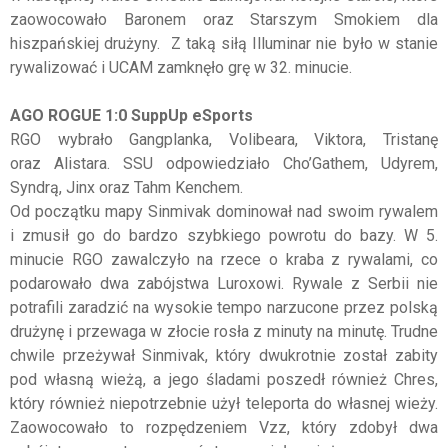
zaowocowało Baronem oraz Starszym Smokiem dla
hiszpańskiej drużyny. Z taką siłą Illuminar nie było w stanie
rywalizować i UCAM zamknęło grę w 32. minucie.
AGO ROGUE 1:0 SuppUp eSports
RGO wybrało Gangplanka, Volibeara, Viktora, Tristanę
oraz Alistara. SSU odpowiedziało Cho’Gathem, Udyrem,
Syndrą, Jinx oraz Tahm Kenchem.
Od początku mapy Sinmivak dominował nad swoim rywalem
i zmusił go do bardzo szybkiego powrotu do bazy. W 5.
minucie RGO zawalczyło na rzece o kraba z rywalami, co
podarowało dwa zabójstwa Luroxowi. Rywale z Serbii nie
potrafili zaradzić na wysokie tempo narzucone przez polską
drużynę i przewaga w złocie rosła z minuty na minutę. Trudne
chwile przeżywał Sinmivak, który dwukrotnie został zabity
pod własną wieżą, a jego śladami poszedł również Chres,
który również niepotrzebnie użył teleporta do własnej wieży.
Zaowocowało to rozpędzeniem Vzz, który zdobył dwa