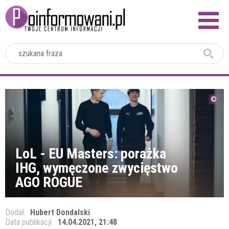
2024
LoL - EU Masters: porażka
IHG, wymęczone zwycięstwo
AGO ROGUE
Dodał:
Hubert Dondalski
Data publikacji:
14.04.2021, 21:48