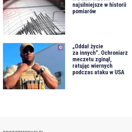
najsilniejsze w historii
pomiarów
„Oddał życie
za innych”. Ochroniarz
meczetu zginął,
ratując wiernych
podczas ataku w USA