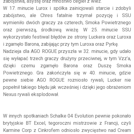
zabójstwa, asystę oraz mnóstwo cegieł z wież.
W 17. minucie Lurox i spółka zainicjowali starcie i zdobyli
zabójstwo, ale Chres fatalnie trzymał pozycję i SSU
wymieniło dwóch graczy za czterech, Smoka Powietrznego
oraz pierwszą, środkową wieżę. W 25. minucie SSU
wykorzystało festiwal błędów ze strony Luckera oraz Luroxa
i zgarnęło Barona, zabijając przy tym Luroxa oraz Pyrkę.
Nadzieja dla AGO ROGUE przyszła w 32. minucie, gdy udało
się wyłapać trzech graczy drużyny przeciwnej, w tym Vzz’a,
dzięki czemu zgarnęło Barona oraz Duszę Smoka
Powietrznego. Gra zakończyła się w 40. minucie, gdzie
pewne siebie AGO ROGUE rozniosło rywali, Lucker nie
popełnił takiego błędu jak wcześniej i dzięki jego obrażeniom
Nexus rywali eksplodował.
W innych spotkaniach Schalke 04 Evolution pewnie pokonało
brytyjskie BT Excel, tegoroczni mistrzowie z Francji, czyli
Karmine Corp z Cinkrofem odniosło zwycięstwo nad Cream