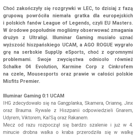
Choć zakończyły się rozgrywki w LEC, to dzisiaj z fazą
grupową powróciła niemała gratka dla europejskich
i polskich fanów League of Legends, czyli EU Masters.
W środowe popołudnie mogliśmy obserwować zmagania
drużyn z Ultraligi. Illuminar Gaming musiało uznać
wyższość hiszpańskiego UCAM, a AGO ROGUE wygrało
grę na serbskie SuppUp eSports, choć z ogromnymi
problemami. Swoje zwycięstwa odniosło również
Schalke 04 Evolution, Karmine Corp z Cinkrofem
na czele, Mousesports oraz prawie w całości polskie
Misfits Premier.
Illuminar Gaming 0:1 UCAM
IHG zdecydowało się na Gangplanka, Skarnera, Oriannę, Jinx
oraz Brauma. Rywale z Hiszpanii odpowiedzieli Gnarem,
Udyrem, Viktorem, Kai’Są oraz Rakanem.
Mecz od razu rozpoczął się bardzo szalenie i już w 4.
minucie drobna walka o kraba przerodziła się w walkę