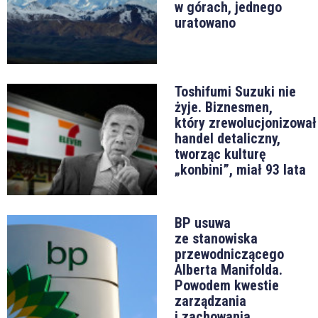
w górach, jednego
uratowano
Toshifumi Suzuki nie
żyje. Biznesmen,
który zrewolucjonizował
handel detaliczny,
tworząc kulturę
„konbini”, miał 93 lata
BP usuwa
ze stanowiska
przewodniczącego
Alberta Manifolda.
Powodem kwestie
zarządzania
i zachowania