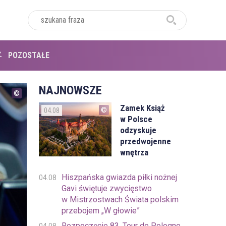
POZOSTAŁE
NAJNOWSZE
Zamek Książ
04.08
w Polsce
odzyskuje
przedwojenne
wnętrza
Hiszpańska gwiazda piłki nożnej
04.08
Gavi świętuje zwycięstwo
w Mistrzostwach Świata polskim
przebojem „W głowie”
Rozpoczęcie 83. Tour de Pologne