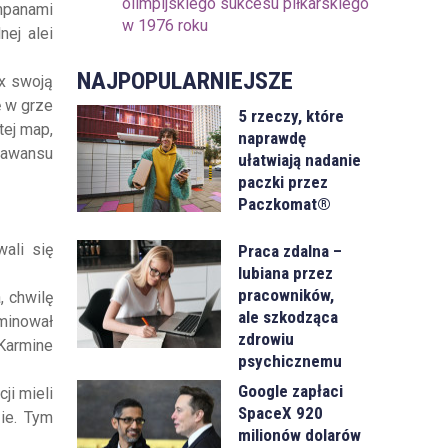
olimpijskiego sukcesu piłkarskiego
mpanami
w 1976 roku
ej alei
NAJPOPULARNIEJSZE
xx swoją
ę w grze
5 rzeczy, które
tej map,
naprawdę
o awansu
ułatwiają nadanie
paczki przez
Paczkomat®
ali się
Praca zdalna –
lubiana przez
pracowników,
, chwilę
ale szkodząca
minował
zdrowiu
Karmine
psychicznemu
Google zapłaci
ji mieli
SpaceX 920
zie. Tym
milionów dolarów