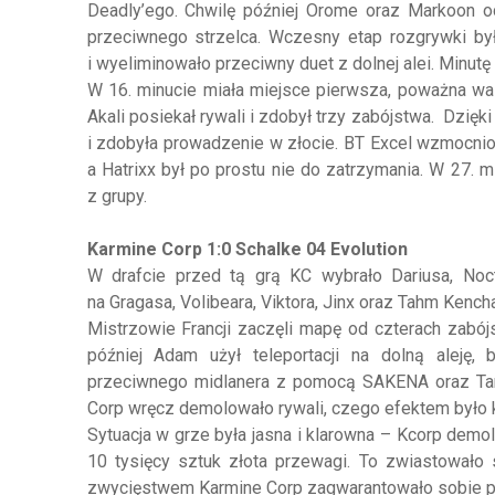
Deadly’ego. Chwilę później Orome oraz Markoon od
przeciwnego strzelca. Wczesny etap rozgrywki był
i wyeliminowało przeciwny duet z dolnej alei. Minutę
W 16. minucie miała miejsce pierwsza, poważna wal
Akali posiekał rywali i zdobył trzy zabójstwa. Dzięk
i zdobyła prowadzenie w złocie. BT Excel wzmocnio
a Hatrixx był po prostu nie do zatrzymania. W 27. 
z grupy.
Karmine Corp 1:0 Schalke 04 Evolution
W drafcie przed tą grą KC wybrało Dariusa, Noct
na Gragasa, Volibeara, Viktora, Jinx oraz Tahm Kencha
Mistrzowie Francji zaczęli mapę od czterach zabójs
później Adam użył teleportacji na dolną aleję,
przeciwnego midlanera z pomocą SAKENA oraz Tar
Corp wręcz demolowało rywali, czego efektem było k
Sytuacja w grze była jasna i klarowna – Kcorp demol
10 tysięcy sztuk złota przewagi. To zwiastowało s
zwycięstwem Karmine Corp zagwarantowało sobie pi