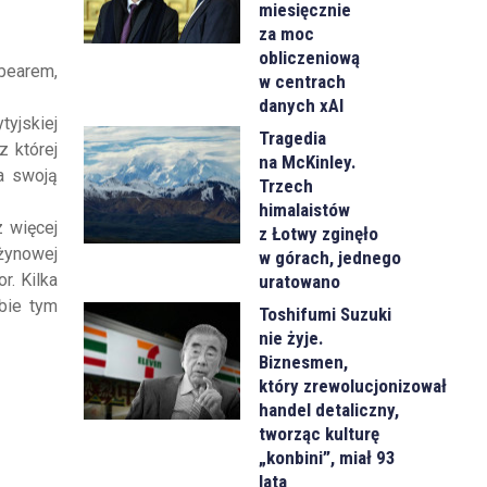
miesięcznie
za moc
obliczeniową
ibearem,
w centrach
danych xAI
tyjskiej
Tragedia
z której
na McKinley.
a swoją
Trzech
himalaistów
z więcej
z Łotwy zginęło
żynowej
w górach, jednego
r. Kilka
uratowano
obie tym
Toshifumi Suzuki
nie żyje.
Biznesmen,
który zrewolucjonizował
handel detaliczny,
tworząc kulturę
„konbini”, miał 93
lata