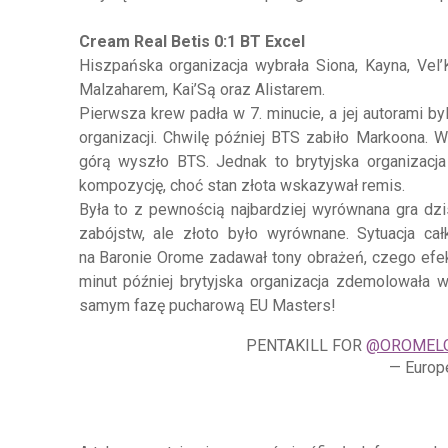
Cream Real Betis 0:1 BT Excel
Hiszpańska organizacja wybrała Siona, Kayna, Vel
Malzaharem, Kai’Są oraz Alistarem.
Pierwsza krew padła w 7. minucie, a jej autorami b
organizacji. Chwilę później BTS zabiło Markoona. 
górą wyszło BTS. Jednak to brytyjska organizacj
kompozycję, choć stan złota wskazywał remis.
Była to z pewnością najbardziej wyrównana gra dzi
zabójstw, ale złoto było wyrównane. Sytuacja ca
na Baronie Orome zadawał tony obrażeń, czego efekt
minut później brytyjska organizacja zdemolowała 
samym fazę pucharową EU Masters!
PENTAKILL FOR
@OROMEL
— Europ