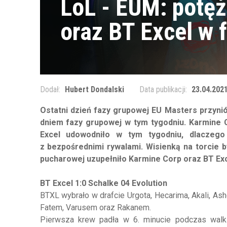
LoL - EUM: potę
oraz BT Excel w 
Dodał:
Hubert Dondalski
Data publikacji:
23.04.2021
Ostatni dzień fazy grupowej EU Masters przynió
dniem fazy grupowej w tym tygodniu. Karmine 
Excel udowodniło w tym tygodniu, dlaczego
z bezpośrednimi rywalami. Wisienką na torcie 
pucharowej uzupełniło Karmine Corp oraz BT Ex
BT Excel 1:0 Schalke 04 Evolution
BTXL wybrało w drafcie Urgota, Hecarima, Akali, A
Fatem, Varusem oraz Rakanem.
Pierwsza krew padła w 6. minucie podczas walki 