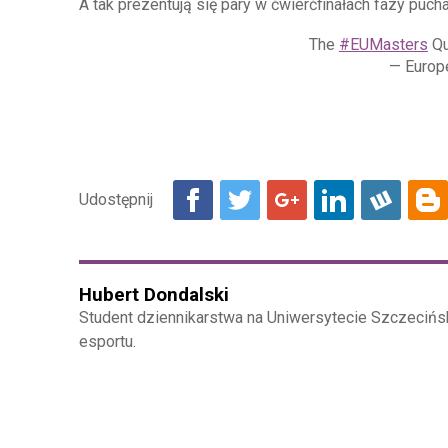
A tak prezentują się pary w ćwierćfinałach fazy puc
The
#EUMasters
Qu
— Europ
Hubert Dondalski
Student dziennikarstwa na Uniwersytecie Szczecińs
esportu.