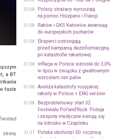
04.08
Polscy strażacy wyruszają
02.08
na pomoc Hiszpanii i Francji
Raków i GKS Katowice awansują
01.08
do europejskich pucharów
Eksperci ostrzegają
01.08
przed kampanią dezinformacyjną
po katastrofie rakietowej
Inflacja w Polsce wzrosła do 3,0%
01.08
lepszym
w lipcu w związku z gwałtownym
t, a BT
wzrostem cen paliw
otkania
Analiza katastrofy rosyjskiej
01.08
w fazie
rakiety w Polsce + ENG version
Bezproblemowy start 32.
01.08
Festiwalu Pol'and'Rock: Policja
i zespoły medyczne kierują się
 Twisted
na lotnisko w Czaplinku
Polska obchodzi 50. rocznicę
31.07
 strony