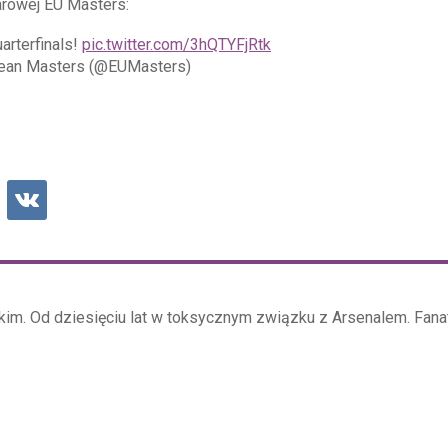
harowej EU Masters:
arterfinals!
pic.twitter.com/3hQTYFjRtk
ean Masters (@EUMasters)
kim. Od dziesięciu lat w toksycznym związku z Arsenalem. Fana