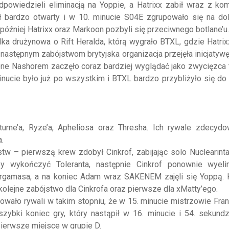
powiedzieli eliminacją na Yoppie, a Hatrixx zabił wraz z ko
 bardzo otwarty i w 10. minucie S04E zgrupowało się na doln
 później Hatrixx oraz Markoon pozbyli się przeciwnego botlane’u.
ka drużynowa o Rift Heralda, którą wygrało BTXL, gdzie Hatri
i następnym zabójstwom brytyjska organizacja przejęła inicjatyw
ne Nashorem zaczęło coraz bardziej wyglądać jako zwycięzca 
minucie było już po wszystkim i BTXL bardzo przybliżyło się d
urne’a, Ryze’a, Apheliosa oraz Thresha. Ich rywale zdecydow
.
tw – pierwszą krew zdobył Cinkrof, zabijając solo Nuclearinta
 by wykończyć Toleranta, następnie Cinkrof ponownie wyeli
gamasa, a na koniec Adam wraz SAKENEM zajęli się Yoppą. 
olejne zabójstwo dla Cinkrofa oraz pierwsze dla xMatty’ego.
owało rywali w takim stopniu, że w 15. minucie mistrzowie Franc
zybki koniec gry, który nastąpił w 16. minucie i 54. sekund
erwsze miejsce w grupie D.