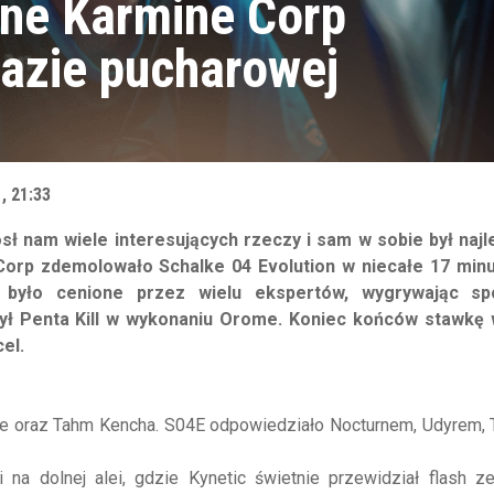
żne Karmine Corp
fazie pucharowej
, 21:33
sł nam wiele interesujących rzeczy i sam w sobie był naj
Corp zdemolowało Schalke 04 Evolution w niecałe 17 minu
 było cenione przez wielu ekspertów, wygrywając sp
był Penta Kill w wykonaniu Orome. Koniec końców stawkę 
cel.
she oraz Tahm Kencha. S04E odpowiedziało Nocturnem, Udyrem,
na dolnej alei, gdzie Kynetic świetnie przewidział flash ze