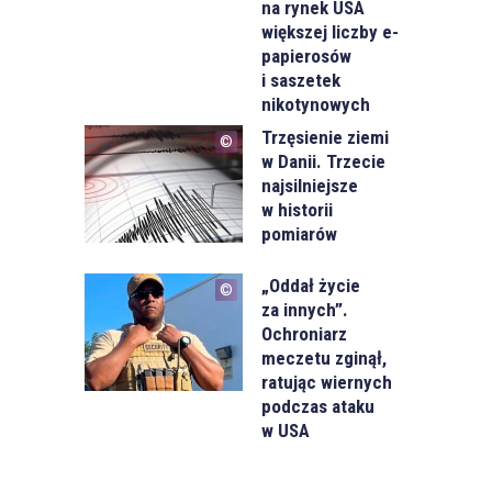
na rynek USA
większej liczby e-
papierosów
i saszetek
nikotynowych
Trzęsienie ziemi
w Danii. Trzecie
najsilniejsze
w historii
pomiarów
„Oddał życie
za innych”.
Ochroniarz
meczetu zginął,
ratując wiernych
podczas ataku
w USA