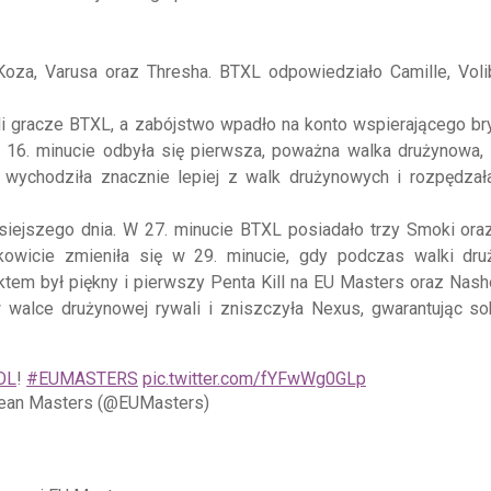
’Koza, Varusa oraz Thresha. BTXL odpowiedziało Camille, Vol
yli gracze BTXL, a zabójstwo wpadło na konto wspierającego bry
W 16. minucie odbyła się pierwsza, poważna walka drużynowa, 
a wychodziła znacznie lepiej z walk drużynowych i rozpędzał
siejszego dnia. W 27. minucie BTXL posiadało trzy Smoki ora
łkowicie zmieniła się w 29. minucie, gdy podczas walki dru
em był piękny i pierwszy Penta Kill na EU Masters oraz Nasho
w walce drużynowej rywali i zniszczyła Nexus, gwarantując s
OL
!
#EUMASTERS
pic.twitter.com/fYFwWg0GLp
ean Masters (@EUMasters)