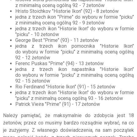
z minimalną oceną ogólną 92 - 7 żetonów
Hristo Stoichkov "Historie Ikon" (92) - 8 żetonów
jedna z trzech ikon "Prime" do wyboru w formie "picku"
z minimalną oceną ogólną 92 - 9 żetonów
jedna z trzech ikon "Historie Ikon" do wyboru w formie
"picku" - 10 żetonów
George Best "Prime" (93) - 11 żetonów
jedna z trzech ikon pomocnika "Historie Ikon"
do wyboru w formie "picku" z minimalną oceną ogólną
92 - 12 żetonów
Ferenc Puskas "Prime" (94) - 13 żetonów
jedna z trzech ikon napastnika "Historie Ikon"
do wyboru w formie "picku" z minimalną oceną ogólną
92 - 15 żetonów
Rio Ferdinand "Historie Ikon" (91) - 15 żetonów
jedna z trzech ikon "Historie Ikon" do wyboru w formie
"picku" z minimalną oceną ogólną 93 - 16 żetonów
Patrick Vieira "Prime" (91) - 17 żetonów
Należy pamiętać, że maksymalnie do zdobycia jest 18
żetonów, przez co musimy bardzo rozsądnie wybrać, na co
je zużyjemy. Z własnego doświadczenia, na sam początek