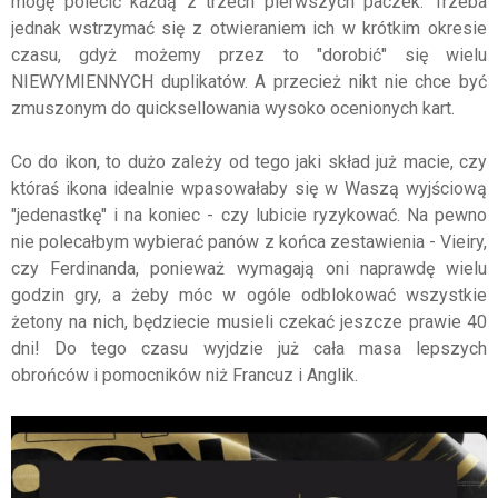
mogę polecić każdą z trzech pierwszych paczek. Trzeba
jednak wstrzymać się z otwieraniem ich w krótkim okresie
czasu, gdyż możemy przez to "dorobić" się wielu
NIEWYMIENNYCH duplikatów. A przecież nikt nie chce być
zmuszonym do quicksellowania wysoko ocenionych kart.
Co do ikon, to dużo zależy od tego jaki skład już macie, czy
któraś ikona idealnie wpasowałaby się w Waszą wyjściową
"jedenastkę" i na koniec - czy lubicie ryzykować. Na pewno
nie polecałbym wybierać panów z końca zestawienia - Vieiry,
czy Ferdinanda, ponieważ wymagają oni naprawdę wielu
godzin gry, a żeby móc w ogóle odblokować wszystkie
żetony na nich, będziecie musieli czekać jeszcze prawie 40
dni! Do tego czasu wyjdzie już cała masa lepszych
obrońców i pomocników niż Francuz i Anglik.