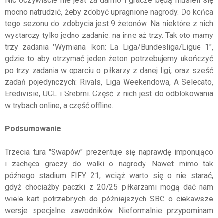
Nic oczywiście nie jest za darmo i gracze będą musieli się
mocno natrudzić, żeby zdobyć upragnione nagrody. Do końca
tego sezonu do zdobycia jest 9 żetonów. Na niektóre z nich
wystarczy tylko jedno zadanie, na inne aż trzy. Tak oto mamy
trzy zadania "Wymiana Ikon: La Liga/Bundesliga/Ligue 1",
gdzie to aby otrzymać jeden żeton potrzebujemy ukończyć
po trzy zadania w oparciu o piłkarzy z danej ligi, oraz sześć
zadań pojedynczych: Rivals, Liga Weekendowa, A Selecato,
Eredivisie, UCL i Srebrni. Część z nich jest do odblokowania
w trybach online, a część offline.
Podsumowanie
Trzecia tura "Swapów" prezentuje się naprawdę imponująco
i zachęca graczy do walki o nagrody. Nawet mimo tak
późnego stadium FIFY 21, wciąż warto się o nie starać,
gdyż chociażby paczki z 20/25 piłkarzami mogą dać nam
wiele kart potrzebnych do późniejszych SBC o ciekawsze
wersje specjalne zawodników. Nieformalnie przypominam