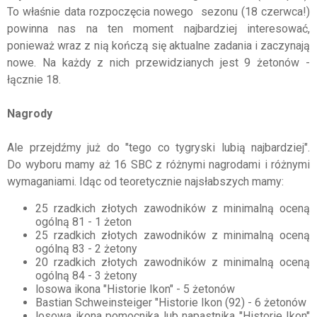
To właśnie data rozpoczęcia nowego sezonu (18 czerwca!)
powinna nas na ten moment najbardziej interesować,
ponieważ wraz z nią kończą się aktualne zadania i zaczynają
nowe. Na każdy z nich przewidzianych jest 9 żetonów -
łącznie 18.
Nagrody
Ale przejdźmy już do "tego co tygryski lubią najbardziej".
Do wyboru mamy aż 16 SBC z różnymi nagrodami i różnymi
wymaganiami. Idąc od teoretycznie najsłabszych mamy:
25 rzadkich złotych zawodników z minimalną oceną
ogólną 81 - 1 żeton
25 rzadkich złotych zawodników z minimalną oceną
ogólną 83 - 2 żetony
20 rzadkich złotych zawodników z minimalną oceną
ogólną 84 - 3 żetony
losowa ikona "Historie Ikon" - 5 żetonów
Bastian Schweinsteiger "Historie Ikon (92) - 6 żetonów
losowa ikona pomocnika lub napastnika "Historie Ikon"