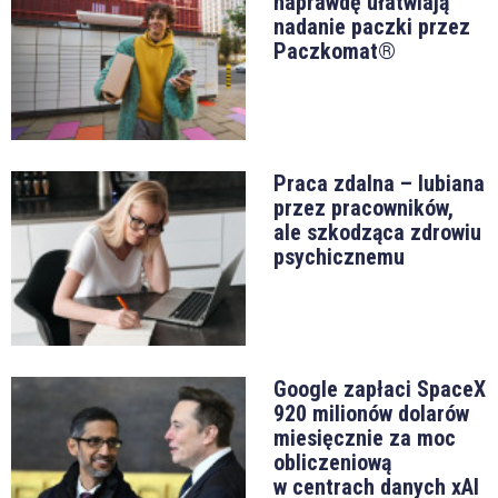
naprawdę ułatwiają
nadanie paczki przez
Paczkomat®
Praca zdalna – lubiana
przez pracowników,
ale szkodząca zdrowiu
psychicznemu
Google zapłaci SpaceX
920 milionów dolarów
miesięcznie za moc
obliczeniową
w centrach danych xAI