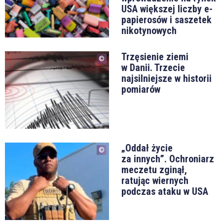
USA większej liczby e-
papierosów i saszetek
nikotynowych
Trzęsienie ziemi
w Danii. Trzecie
najsilniejsze w historii
pomiarów
„Oddał życie
za innych”. Ochroniarz
meczetu zginął,
ratując wiernych
podczas ataku w USA