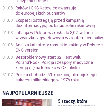
Hiszpanii i Francji
01.08
Raków i GKS Katowice awansują
do europejskich pucharów
01.08
Eksperci ostrzegają przed kampanią
dezinformacyjną po katastrofie rakietowej
01.08
Inflacja w Polsce wzrosła do 3,0% w lipcu
w związku z gwałtownym wzrostem cen paliw
01.08
Analiza katastrofy rosyjskiej rakiety w Polsce +
ENG version
01.08
Bezproblemowy start 32. Festiwalu
Pol'and'Rock: Policja i zespoły medyczne
kierują się na lotnisko w Czaplinku
31.07
Polska obchodzi 50. rocznicę olimpijskiego
sukcesu piłkarskiego w 1976 roku
NAJPOPULARNIEJSZE
5 rzeczy, które