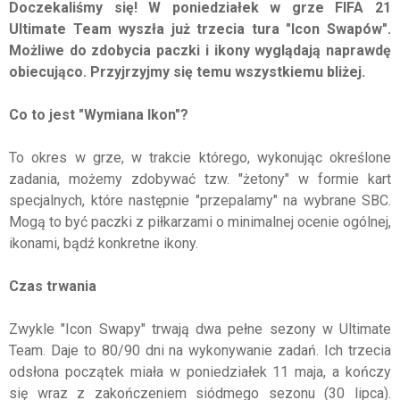
Doczekaliśmy się! W poniedziałek w grze FIFA 21
Ultimate Team wyszła już trzecia tura "Icon Swapów".
Możliwe do zdobycia paczki i ikony wyglądają naprawdę
obiecująco. Przyjrzyjmy się temu wszystkiemu bliżej.
Co to jest "Wymiana Ikon"?
To okres w grze, w trakcie którego, wykonując określone
zadania, możemy zdobywać tzw. "żetony" w formie kart
specjalnych, które następnie "przepalamy" na wybrane SBC.
Mogą to być paczki z piłkarzami o minimalnej ocenie ogólnej,
ikonami, bądź konkretne ikony.
Czas trwania
Zwykle "Icon Swapy" trwają dwa pełne sezony w Ultimate
Team. Daje to 80/90 dni na wykonywanie zadań. Ich trzecia
odsłona początek miała w poniedziałek 11 maja, a kończy
się wraz z zakończeniem siódmego sezonu (30 lipca).