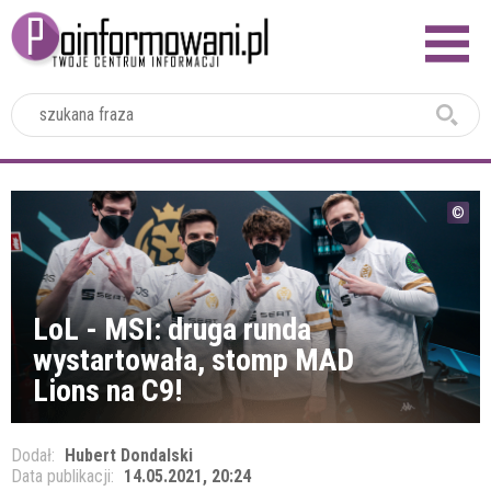
2024
LoL - MSI: druga runda
wystartowała, stomp MAD
Lions na C9!
Dodał:
Hubert Dondalski
Data publikacji:
14.05.2021, 20:24