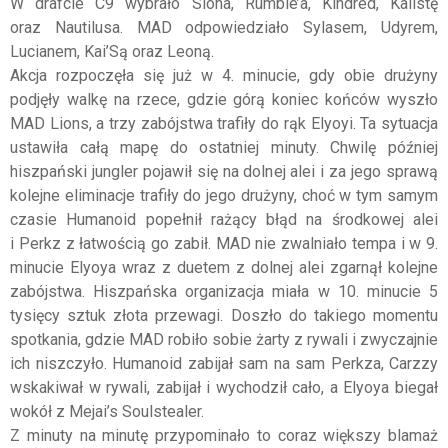
W drafcie C9 wybrało Siona, Rumble’a, Kindred, Kalistę
oraz Nautilusa. MAD odpowiedziało Sylasem, Udyrem,
Lucianem, Kai’Są oraz Leoną.
Akcja rozpoczęła się już w 4. minucie, gdy obie drużyny
podjęły walkę na rzece, gdzie górą koniec końców wyszło
MAD Lions, a trzy zabójstwa trafiły do rąk Elyoyi. Ta sytuacja
ustawiła całą mapę do ostatniej minuty. Chwilę później
hiszpański jungler pojawił się na dolnej alei i za jego sprawą
kolejne eliminacje trafiły do jego drużyny, choć w tym samym
czasie Humanoid popełnił rażący błąd na środkowej alei
i Perkz z łatwością go zabił. MAD nie zwalniało tempa i w 9.
minucie Elyoya wraz z duetem z dolnej alei zgarnął kolejne
zabójstwa. Hiszpańska organizacja miała w 10. minucie 5
tysięcy sztuk złota przewagi. Doszło do takiego momentu
spotkania, gdzie MAD robiło sobie żarty z rywali i zwyczajnie
ich niszczyło. Humanoid zabijał sam na sam Perkza, Carzzy
wskakiwał w rywali, zabijał i wychodził cało, a Elyoya biegał
wokół z Mejai’s Soulstealer.
Z minuty na minutę przypominało to coraz większy blamaż