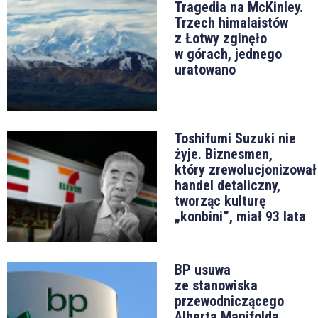
Tragedia na McKinley.
Trzech himalaistów
z Łotwy zginęło
w górach, jednego
uratowano
Toshifumi Suzuki nie
żyje. Biznesmen,
który zrewolucjonizował
handel detaliczny,
tworząc kulturę
„konbini”, miał 93 lata
BP usuwa
ze stanowiska
przewodniczącego
Alberta Manifolda.