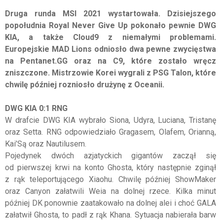
Druga runda MSI 2021 wystartowała. Dzisiejszego
popołudnia Royal Never Give Up pokonało pewnie DWG
KIA, a także Cloud9 z niemałymi problemami.
Europejskie MAD Lions odniosło dwa pewne zwycięstwa
na Pentanet.GG oraz na C9, które zostało wręcz
zniszczone. Mistrzowie Korei wygrali z PSG Talon, które
chwilę później rozniosło drużynę z Oceanii.
DWG KIA 0:1 RNG
W drafcie DWG KIA wybrało Siona, Udyra, Luciana, Tristanę
oraz Setta. RNG odpowiedziało Gragasem, Olafem, Orianną,
Kai’Są oraz Nautilusem.
Pojedynek dwóch azjatyckich gigantów zaczął się
od pierwszej krwi na konto Ghosta, który następnie zginął
z rąk teleportującego Xiaohu. Chwilę później ShowMaker
oraz Canyon załatwili Weia na dolnej rzece. Kilka minut
później DK ponownie zaatakowało na dolnej alei i choć GALA
załatwił Ghosta, to padł z rąk Khana. Sytuacja nabierała barw