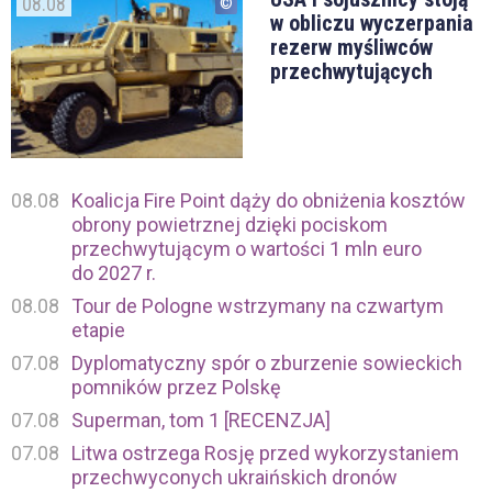
08.08
w obliczu wyczerpania
rezerw myśliwców
przechwytujących
08.08
Koalicja Fire Point dąży do obniżenia kosztów
obrony powietrznej dzięki pociskom
przechwytującym o wartości 1 mln euro
do 2027 r.
08.08
Tour de Pologne wstrzymany na czwartym
etapie
07.08
Dyplomatyczny spór o zburzenie sowieckich
pomników przez Polskę
07.08
Superman, tom 1 [RECENZJA]
07.08
Litwa ostrzega Rosję przed wykorzystaniem
przechwyconych ukraińskich dronów