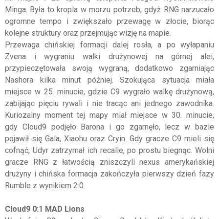
Minga. Była to kropla w morzu potrzeb, gdyż RNG narzucało
ogromne tempo i zwiększało przewagę w złocie, biorąc
kolejne struktury oraz przejmując wizję na mapie.
Przewaga chińskiej formacji dalej rosła, a po wyłapaniu
Zvena i wygraniu walki drużynowej na górnej alei,
przypieczętowała swoją wygraną, dodatkowo zgarniając
Nashora kilka minut później. Szokująca sytuacja miała
miejsce w 25. minucie, gdzie C9 wygrało walkę drużynową,
zabijając pięciu rywali i nie tracąc ani jednego zawodnika.
Kuriozalny moment tej mapy miał miejsce w 30. minucie,
gdy Cloud9 podjęło Barona i go zgarnęło, lecz w bazie
pojawił się Gala, Xiaohu oraz Cryin. Gdy gracze C9 mieli się
cofnąć, Udyr zatrzymał ich recalle, po prostu biegnąc. Wolni
gracze RNG z łatwością zniszczyli nexus amerykańskiej
drużyny i chińska formacja zakończyła pierwszy dzień fazy
Rumble z wynikiem 2:0.
Cloud9 0:1 MAD Lions