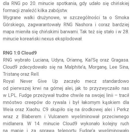
dla RNG po 20. minucie spotkania, gdy udało się chińskiej
formacji znaleźć kilka zabójstw.
Wygrane walki drużynowe, w szczególności ta o Smoka
Górskiego, zagwarantowały RNG Nashora i coraz bardziej
mapa mieniła się chińskimi barwami. Tak też się stało i w 28.
minucie koreański nexus eksplodował.
RNG 1:0 Cloud9
RNG wybrało Luciana, Udyra, Oriannę, Kai’Sę oraz Gragasa.
Cloud9 zdecydowało się na Malphite’a, Morganę, Lee Sina,
Tristanę oraz Rell.
Royal Never Give Up zaczęło mecz standardowo
od pierwszej krwi na górnej alei, jak to przyzwyczaiło nas
w LPL. Fudge przeżywał trudne chwile na swojej linii – tracił
mnóstwo creepów do rywala i był łakomym kąskiem dla
Weia oraz Xiaohu. C9 skupiło się na środkowej alei i Perkz
wraz z Blaberem i Vulcanem wyeliminował przeciwnego
midlanera. W 14. minucie Cloud9 wykonało kolejny ruch
na mapie i za sprawą teleportu Fudge’a wyeliminowało