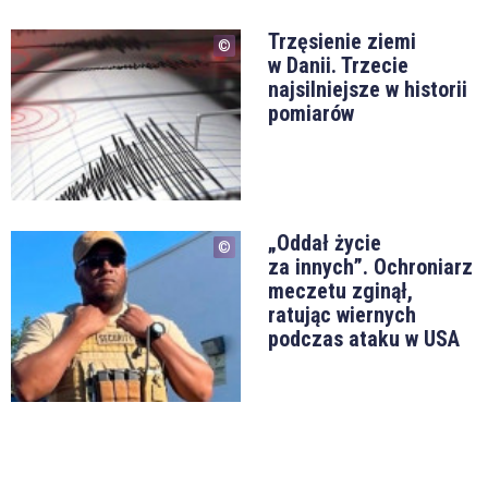
Trzęsienie ziemi
w Danii. Trzecie
najsilniejsze w historii
pomiarów
„Oddał życie
za innych”. Ochroniarz
meczetu zginął,
ratując wiernych
podczas ataku w USA