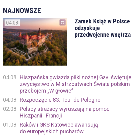
NAJNOWSZE
Zamek Książ w Polsce
04.08
odzyskuje
przedwojenne wnętrza
04.08
Hiszpańska gwiazda piłki nożnej Gavi świętuje
zwycięstwo w Mistrzostwach Świata polskim
przebojem „W głowie”
04.08
Rozpoczęcie 83. Tour de Pologne
02.08
Polscy strażacy wyruszają na pomoc
Hiszpanii i Francji
01.08
Raków i GKS Katowice awansują
do europejskich pucharów