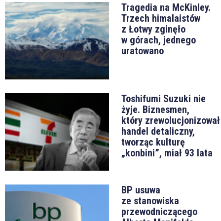
Tragedia na McKinley.
Trzech himalaistów
z Łotwy zginęło
w górach, jednego
uratowano
Toshifumi Suzuki nie
żyje. Biznesmen,
który zrewolucjonizował
handel detaliczny,
tworząc kulturę
„konbini”, miał 93 lata
BP usuwa
ze stanowiska
przewodniczącego