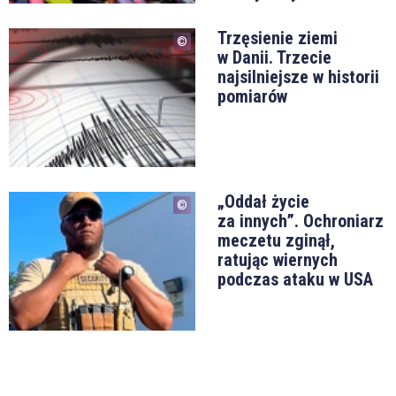
Trzęsienie ziemi
w Danii. Trzecie
najsilniejsze w historii
pomiarów
„Oddał życie
za innych”. Ochroniarz
meczetu zginął,
ratując wiernych
podczas ataku w USA