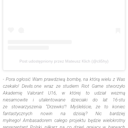
Post udostępniony przez Mateusz Klich (@cli5hy)
- Pora ogłosić Wam prawdziwą bombę, na którą wielu z Was
czekało! Devils.one wraz ze studiem Riot Game stworzyło
Akademię Valorant U16, w której to udział wezmą
niesamowite i utalentowane dzieciaki do lat 16-stu
ze stowarzyszenia “Drzewko”! Myśleliście, że to koniec
fantastycznych nowin na dzisiaj? Nic bardziej
mylnego! Ambasadorem całego projektu będzie wielokrotny
reprezentant Polski, piłkarz na co dzień grający w barwach