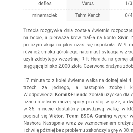
defles
Varus
1/3
minemaciek
Tahm Kench
0/4
Trzecia rozgrywka dnia została świetnie rozpoczę
na bocie, a pierwsza krew trafiła na konto
Sivir
. 
po czym akcja na jakiś czas się uspokoiła. W 9. 
również smoka górskiego, natomiast sytuacja w złoc
użyli zdobytego wcześniej Rift Heralda na górnej 
sięgającą blisko 2,000 złota. Czerwona drużyna zdo
17. minuta to z kolei świetne walka na dolnej alei 
trzech za jednego, a następnie zdobyli k
W odpowiedzi
Komil&Friends
zdołali uzyskać dla 
czasu mieliśmy raczej spory przestój w grze, a d
w 35. minucie dostaliśmy prawdziwą walkę, w któ
popisał się
Viktor
.
Team ESCA Gaming
wygrał wy
Nashora. Następnie wraz ze wzmocnieniem drużyn
i chwilę później bez problemu zakończyła grę w 38. m