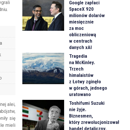
Google zapłaci
grali
SpaceX 920
niu.
milionów dolarów
miesięcznie
za moc
obliczeniową
w centrach
a
danych xAI
k
Tragedia
na McKinley.
Trzech
himalaistów
o
z Łotwy zginęło
w górach, jednego
uratowano
Toshifumi Suzuki
ej alei,
nie żyje.
bójstw,
Biznesmen,
niły się
który zrewolucjonizował
le mieli
handel detaliczny,