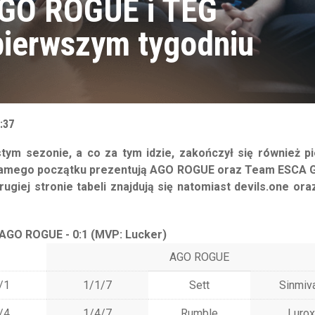
 AGO ROGUE i TEG
pierwszym tygodniu
:37
stym sezonie, a co za tym idzie, zakończył się również p
od samego początku prezentują AGO ROGUE oraz Team ESCA 
giej stronie tabeli znajdują się natomiast devils.one ora
 AGO ROGUE - 0:1 (MVP: Lucker)
AGO ROGUE
/1
1/1/7
Sett
Sinmiv
/4
1/4/7
Rumble
Lurox