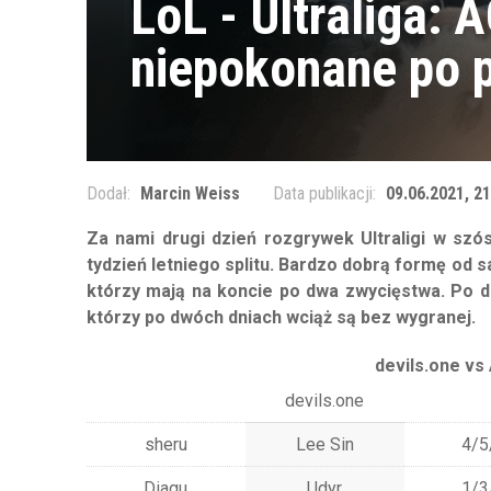
LoL - Ultraliga:
niepokonane po 
Dodał:
Marcin Weiss
Data publikacji:
09.06.2021, 21
Za nami drugi dzień rozgrywek Ultraligi w szó
tydzień letniego splitu. Bardzo dobrą formę 
którzy mają na koncie po dwa zwycięstwa. Po dru
którzy po dwóch dniach wciąż są bez wygranej.
devils.one vs
devils.one
sheru
Lee Sin
4/5
Diagu
Udyr
1/3