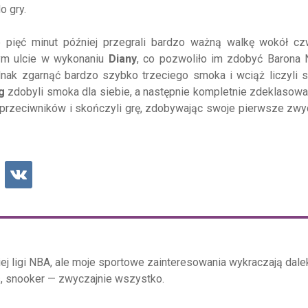
o gry.
 pięć minut później przegrali bardzo ważną walkę wokół cz
ym ulcie w wykonaniu
Diany
, co pozwoliło im zdobyć Barona 
dnak zgarnąć bardzo szybko trzeciego smoka i wciąż liczyli s
ng
zdobyli smoka dla siebie, a następnie kompletnie zdeklasowal
y przeciwników i skończyli grę, zdobywając swoje pierwsze zw
j ligi NBA, ale moje sportowe zainteresowania wykraczają dal
s, snooker — zwyczajnie wszystko.