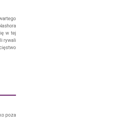
wartego
Nashora
ię w tej
i rywali
ycięstwo
eko poza