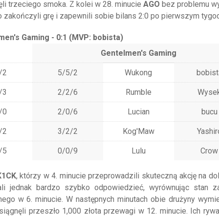
ęli trzeciego smoka. Z kolei w 28. minucie
AGO
bez problemu wy
 zakończyli grę i zapewnili sobie bilans 2:0 po pierwszym tygod
en's Gaming - 0:1 (MVP: bobista)
Gentelmen's Gaming
/2
5/5/2
Wukong
bobist
/3
2/2/6
Rumble
Wyse
/0
2/0/6
Lucian
bucu
/2
3/2/2
Kog'Maw
Yashir
/5
0/0/9
Lulu
Crow
K1CK
, którzy w 4. minucie przeprowadzili skuteczną akcję na doln
li jednak bardzo szybko odpowiedzieć, wyrównując stan za
lnego w 6. minucie. W następnych minutach obie drużyny wymie
osiągnęli przeszło 1,000 złota przewagi w 12. minucie. Ich rywa