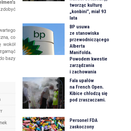
elmen's
tworząc kulturę
e zdobyć
„konbini”, miał 93
lata
BP usuwa
zwartego
ze stanowiska
czna, co
przewodniczącego
kę wokół
Alberta
 zgarnąć
Manifolda.
 do bazy
Powodem kwestie
zarządzania
i zachowania
Fala upałów
na French Open.
Kibice chłodzą się
n
pod zraszaczami.
r
Personel FDA
nek
zaskoczony