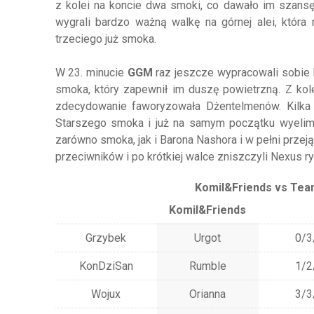
z kolei na koncie dwa smoki, co dawało im szansę
wygrali bardzo ważną walkę na górnej alei, która 
trzeciego już smoka.
W 23. minucie
GGM
raz jeszcze wypracowali sobie 
smoka, który zapewnił im duszę powietrzną. Z kol
zdecydowanie faworyzowała Dżentelmenów. Kilka
Starszego smoka i już na samym początku wyelim
zarówno smoka, jak i Barona Nashora i w pełni przej
przeciwników i po krótkiej walce zniszczyli Nexus r
Komil&Friends vs Tea
Komil&Friends
Grzybek
Urgot
0/3
KonDziSan
Rumble
1/2
Wojux
Orianna
3/3