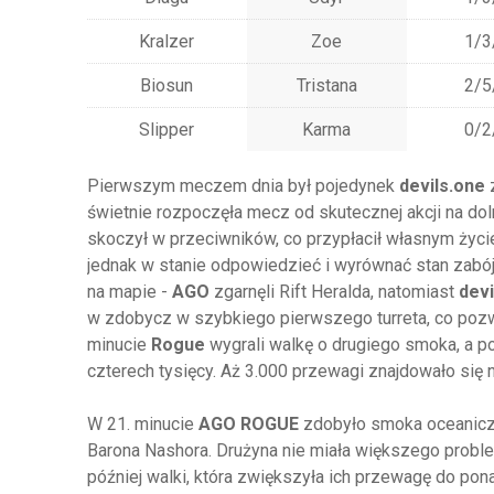
Kralzer
Zoe
1/3
Biosun
Tristana
2/5
Slipper
Karma
0/2
Pierwszym meczem dnia był pojedynek
devils.one
świetnie rozpoczęła mecz od skutecznej akcji na doln
skoczył w przeciwników, co przypłacił własnym życi
jednak w stanie odpowiedzieć i wyrównać stan zabójs
na mapie -
AGO
zgarnęli Rift Heralda, natomiast
devi
w zdobycz w szybkiego pierwszego turreta, co pozwol
minucie
Rogue
wygrali walkę o drugiego smoka, a p
czterech tysięcy. Aż 3.000 przewagi znajdowało się n
W 21. minucie
AGO ROGUE
zdobyło smoka oceaniczn
Barona Nashora. Drużyna nie miała większego probl
później walki, która zwiększyła ich przewagę do po