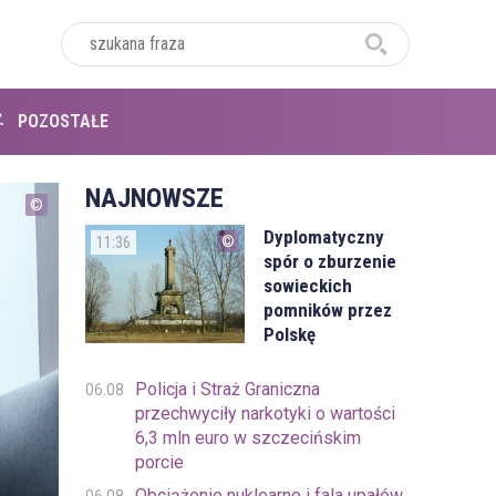
POZOSTAŁE
NAJNOWSZE
Dyplomatyczny
11:36
spór o zburzenie
sowieckich
pomników przez
Polskę
Policja i Straż Graniczna
06.08
przechwyciły narkotyki o wartości
6,3 mln euro w szczecińskim
porcie
Obciążenie nuklearne i fala upałów