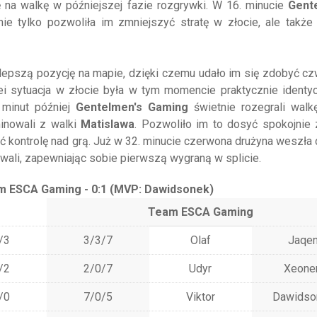
 na walkę w późniejszej fazie rozgrywki. W 16. minucie
Gent
nie tylko pozwoliła im zmniejszyć stratę w złocie, ale takż
lepszą pozycję na mapie, dzięki czemu udało im się zdobyć c
ei sytuacja w złocie była w tym momencie praktycznie identy
 minut później
Gentelmen's Gaming
świetnie rozegrali wal
inowali z walki
Matislawa
. Pozwoliło im to dosyć spokojnie
ąć kontrolę nad grą. Już w 32. minucie czerwona drużyna weszła
ywali, zapewniając sobie pierwszą wygraną w splicie.
m ESCA Gaming - 0:1 (MVP: Dawidsonek)
Team ESCA Gaming
/3
3/3/7
Olaf
Jaqe
/2
2/0/7
Udyr
Xeoner
/0
7/0/5
Viktor
Dawidso