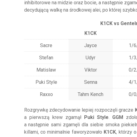
inhibitorowe na midzie oraz bocie, a następnie zgarn
decydującą walkę na środkowej alei, po której szybko
K1CK vs Gentelm
K1CK
Sacre
Jayce
1/6
Stefan
Udyr
1/3
Matislaw
Viktor
0/2
Puki Style
Senna
4/1
Raxxo
Tahm Kench
0/0
Rozgrywkę zdecydowanie lepiej rozpoczęli gracze
a pierwszą krew zgarnął
Puki Style
.
GGM
zdoła
a następnie sami zgarnęli dla siebie smoka piekie
killami, co minimalnie faworyzowało
K1CK
, którzy 