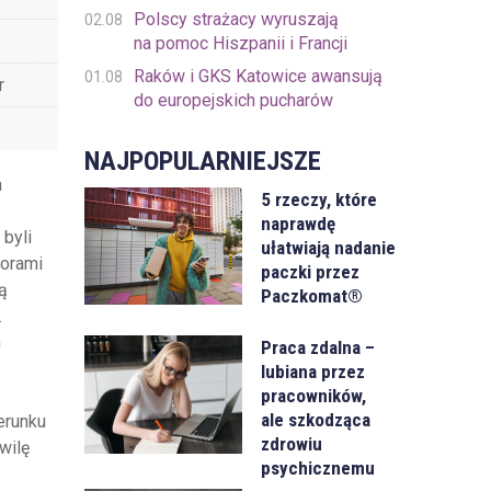
Polscy strażacy wyruszają
02.08
s
na pomoc Hiszpanii i Francji
Raków i GKS Katowice awansują
01.08
r
do europejskich pucharów
NAJPOPULARNIEJSZE
a
5 rzeczy, które
naprawdę
byli
ułatwiają nadanie
worami
paczki przez
ą
Paczkomat®
.
h
Praca zdalna –
lubiana przez
pracowników,
ale szkodząca
erunku
zdrowiu
wilę
psychicznemu