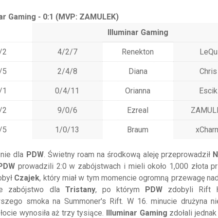
nar Gaming - 0:1 (MVP: ZAMULEK)
Illuminar Gaming
/2
4/2/7
Renekton
LeQu
/5
2/4/8
Diana
Chris
/1
0/4/11
Orianna
Escik
/2
9/0/6
Ezreal
ZAMUL
/5
1/0/13
Braum
xChar
znie dla
PDW
. Świetny roam na środkową aleję przeprowadził
N
PDW
prowadzili 2:0 w zabójstwach i mieli około 1,000 złota p
obył
Czajek
, który miał w tym momencie ogromną przewagę na
cie zabójstwo dla
Tristany
, po którym
PDW
zdobyli Rift H
wszego smoka na Summoner's Rift. W 16. minucie drużyna ni
ocie wynosiła aż trzy tysiące.
Illuminar Gaming
zdołali jedna