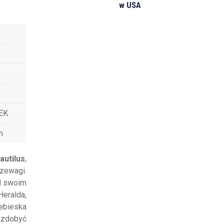
w USA
EK
m
autilus
,
rzewagi.
d swoim
eralda,
ebieska
k zdobyć