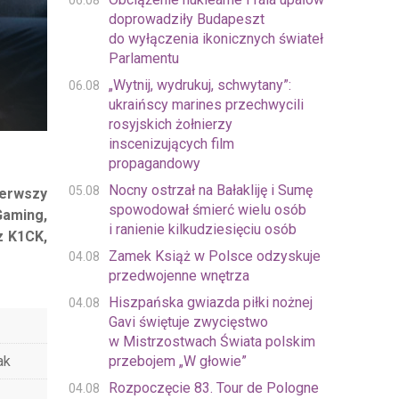
06.08
doprowadziły Budapeszt
do wyłączenia ikonicznych świateł
Parlamentu
„Wytnij, wydrukuj, schwytany”:
06.08
ukraińscy marines przechwycili
rosyjskich żołnierzy
inscenizujących film
propagandowy
Nocny ostrzał na Bałakliję i Sumę
05.08
ierwszy
spowodował śmierć wielu osób
Gaming,
i ranienie kilkudziesięciu osób
z K1CK,
Zamek Książ w Polsce odzyskuje
04.08
przedwojenne wnętrza
Hiszpańska gwiazda piłki nożnej
04.08
Gavi świętuje zwycięstwo
w Mistrzostwach Świata polskim
przebojem „W głowie”
ak
Rozpoczęcie 83. Tour de Pologne
04.08