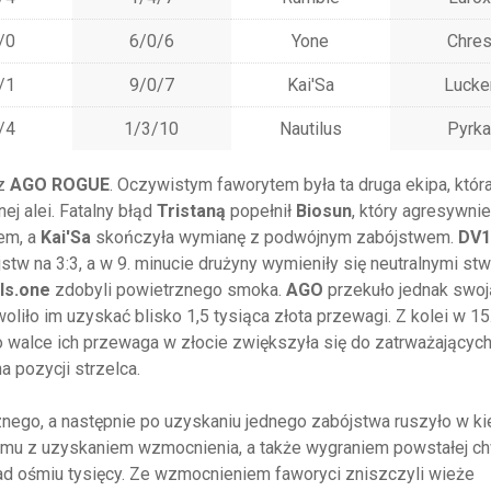
/0
6/0/6
Yone
Chre
/1
9/0/7
Kai'Sa
Lucke
/4
1/3/10
Nautilus
Pyrka
z
AGO ROGUE
. Oczywistym faworytem była ta druga ekipa, któr
ej alei. Fatalny błąd
Tristaną
popełnił
Biosun
, który agresywnie
em, a
Kai'Sa
skończyła wymianę z podwójnym zabójstwem.
DV1
tw na 3:3, a w 9. minucie drużyny wymieniły się neutralnymi st
ls.one
zdobyli powietrznego smoka.
AGO
przekuło jednak swoj
iło im uzyskać blisko 1,5 tysiąca złota przewagi. Z kolei w 15
o walce ich przewaga w złocie zwiększyła się do zatrważającyc
a pozycji strzelca.
ego, a następnie po uzyskaniu jednego zabójstwa ruszyło w ki
emu z uzyskaniem wzmocnienia, a także wygraniem powstałej ch
nad ośmiu tysięcy. Ze wzmocnieniem faworyci zniszczyli wieże