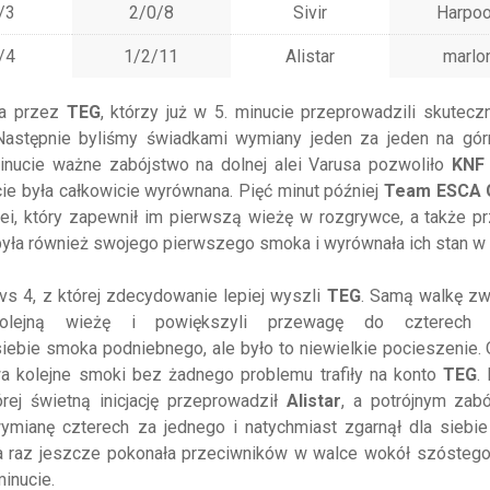
/3
2/0/8
Sivir
Harpo
/4
1/2/11
Alistar
marlo
ta przez
TEG
, którzy już w 5. minucie przeprowadzili skutecz
Następnie byliśmy świadkami wymiany jeden za jeden na górn
minucie ważne zabójstwo na dolnej alei Varusa pozwoliło
KNF
ie była całkowicie wyrównana. Pięć minut później
Team ESCA 
alei, który zapewnił im pierwszą wieżę w rozgrywce, a także 
była również swojego pierwszego smoka i wyrównała ich stan w 
4 vs 4, z której zdecydowanie lepiej wyszli
TEG
. Samą walkę zw
olejną wieżę i powiększyli przewagę do czterech ty
siebie smoka podniebnego, ale było to niewielkie pocieszenie.
wa kolejne smoki bez żadnego problemu trafiły na konto
TEG
.
rej świetną inicjację przeprowadził
Alistar
, a potrójnym zab
mianę czterech za jednego i natychmiast zgarnął dla siebie
a raz jeszcze pokonała przeciwników w walce wokół szósteg
inucie.