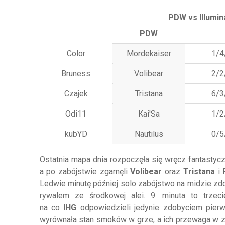
PDW vs Illumi
PDW
Color
Mordekaiser
1/4
Bruness
Volibear
2/2
Czajek
Tristana
6/3
Odi11
Kai'Sa
1/2
kubYD
Nautilus
0/5
Ostatnia mapa dnia rozpoczęła się wręcz fantastyc
a po zabójstwie zgarnęli
Volibear
oraz
Tristana
i
Ledwie minutę później solo zabójstwo na midzie zd
rywalem ze środkowej alei. 9. minuta to trze
na co
IHG
odpowiedzieli jedynie zdobyciem pier
wyrównała stan smoków w grze, a ich przewaga w zł