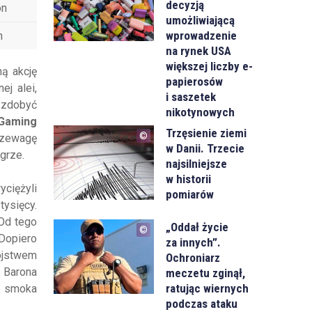
decyzją
on
umożliwiającą
wprowadzenie
n
na rynek USA
większej liczby e-
ną akcję
papierosów
ej alei,
i saszetek
zdobyć
nikotynowych
Gaming
Trzęsienie ziemi
przewagę
w Danii. Trzecie
grze.
najsilniejsze
w historii
yciężyli
pomiarów
sięcy.
 Od tego
„Oddał życie
 Dopiero
za innych”.
ójstwem
Ochroniarz
 Barona
meczetu zginął,
ratując wiernych
o smoka
podczas ataku