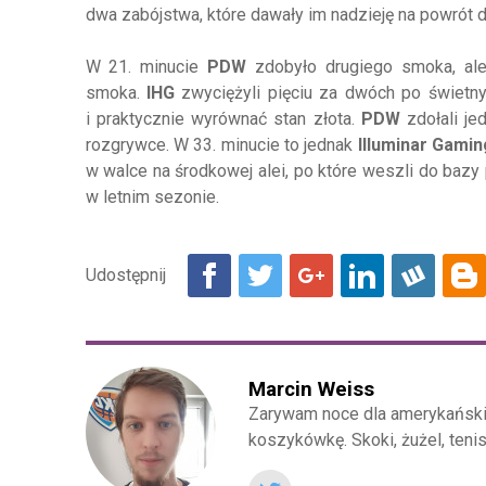
dwa zabójstwa, które dawały im nadzieję na powrót d
W 21. minucie
PDW
zdobyło drugiego smoka, ale
smoka.
IHG
zwyciężyli pięciu za dwóch po świetn
i praktycznie wyrównać stan złota.
PDW
zdołali je
rozgrywce. W 33. minucie to jednak
Illuminar Gami
w walce na środkowej alei, po które weszli do baz
w letnim sezonie.
Marcin Weiss
Zarywam noce dla amerykańskie
koszykówkę. Skoki, żużel, teni