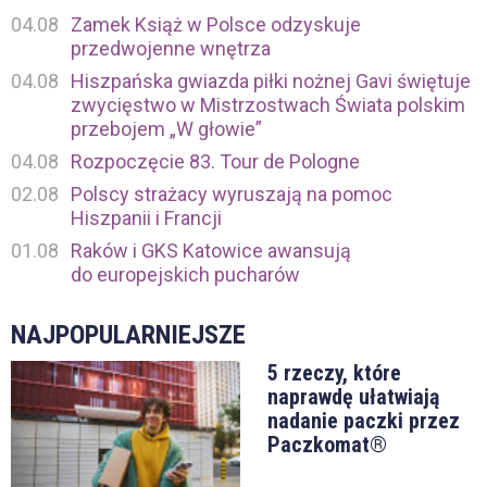
04.08
Zamek Książ w Polsce odzyskuje
przedwojenne wnętrza
04.08
Hiszpańska gwiazda piłki nożnej Gavi świętuje
zwycięstwo w Mistrzostwach Świata polskim
przebojem „W głowie”
04.08
Rozpoczęcie 83. Tour de Pologne
02.08
Polscy strażacy wyruszają na pomoc
Hiszpanii i Francji
01.08
Raków i GKS Katowice awansują
do europejskich pucharów
NAJPOPULARNIEJSZE
5 rzeczy, które
naprawdę ułatwiają
nadanie paczki przez
Paczkomat®