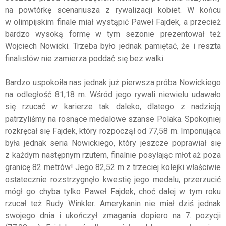
na powtórkę scenariusza z rywalizacji kobiet. W końcu
w olimpijskim finale miał wystąpić Paweł Fajdek, a przecież
bardzo wysoką formę w tym sezonie prezentował też
Wojciech Nowicki. Trzeba było jednak pamiętać, że i reszta
finalistów nie zamierza poddać się bez walki.
Bardzo uspokoiła nas jednak już pierwsza próba Nowickiego
na odległość 81,18 m. Wśród jego rywali niewielu udawało
się rzucać w karierze tak daleko, dlatego z nadzieją
patrzyliśmy na rosnące medalowe szanse Polaka. Spokojniej
rozkręcał się Fajdek, który rozpoczął od 77,58 m. Imponująca
była jednak seria Nowickiego, który jeszcze poprawiał się
z każdym następnym rzutem, finalnie posyłając młot aż poza
granicę 82 metrów! Jego 82,52 m z trzeciej kolejki właściwie
ostatecznie rozstrzygnęło kwestię jego medalu, przerzucić
mógł go chyba tylko Paweł Fajdek, choć dalej w tym roku
rzucał też Rudy Winkler. Amerykanin nie miał dziś jednak
swojego dnia i ukończył zmagania dopiero na 7. pozycji