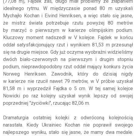
(77,08 m), Fajdek zaś, długo miał problemy ze złapaniem
idealnego rytmu. W międzyczasie ponad 80 m uzyskali
Mychajło Kochan i Eivind Henriksen, a więc stało się jasne,
że mistrz świata potrzebuje rzutu powyżej 80 metrów
by marzyć o pierwszym w karierze olimpijskim podium.
Kluczowy moment nadszedł w V kolejce. Fajdek w końcu
oddał satysfakcjonujący rzut i wynikiem 81,53 m przesunął
się na drugie miejsce. Gdy już oczyma wyobraźni widzieliśmy
dwóch biało-czerwonych na pierwszym i drugim stopniu
podium, nieprawdopodobny rzut oddał mający konkurs życia
Norweg Henriksen. Zawodnik, który do dzisiaj nigdy
w karierze nie rzucił nawet 79 metrów, w V próbie uzyskał
81,58 m i wyprzedził Fajdka o 5 cm. W tej samej kolejce
Nowicki po raz kolejny uzyskał wynik lepszy od swojej
poprzedniej "życiówki", rzucając 82,06 m.
Dramaturgia ostatniej kolejki z odwróconą kolejnością
narastała. Kiedy Ukrainiec Kochan nie poprawił swojego
najlepszego wyniku, stało się jasne, że mamy dwa medale.