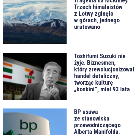
Tragedia na McKinley.
Trzech himalaistów
z Łotwy zginęło
w górach, jednego
uratowano
Toshifumi Suzuki nie
żyje. Biznesmen,
który zrewolucjonizował
handel detaliczny,
tworząc kulturę
„konbini”, miał 93 lata
BP usuwa
ze stanowiska
przewodniczącego
Alberta Manifolda.