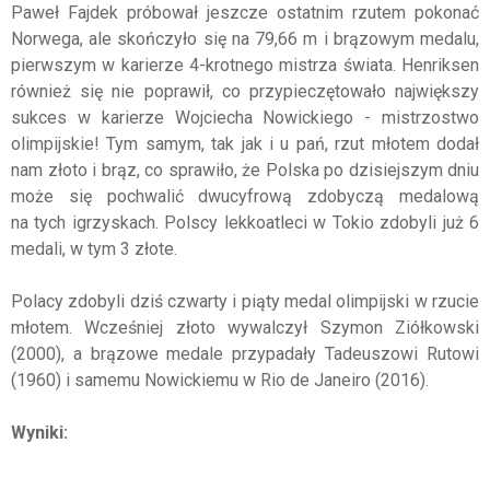
Paweł Fajdek próbował jeszcze ostatnim rzutem pokonać
Norwega, ale skończyło się na 79,66 m i brązowym medalu,
pierwszym w karierze 4-krotnego mistrza świata. Henriksen
również się nie poprawił, co przypieczętowało największy
sukces w karierze Wojciecha Nowickiego - mistrzostwo
olimpijskie! Tym samym, tak jak i u pań, rzut młotem dodał
nam złoto i brąz, co sprawiło, że Polska po dzisiejszym dniu
może się pochwalić dwucyfrową zdobyczą medalową
na tych igrzyskach. Polscy lekkoatleci w Tokio zdobyli już 6
medali, w tym 3 złote.
Polacy zdobyli dziś czwarty i piąty medal olimpijski w rzucie
młotem. Wcześniej złoto wywalczył Szymon Ziółkowski
(2000), a brązowe medale przypadały Tadeuszowi Rutowi
(1960) i samemu Nowickiemu w Rio de Janeiro (2016).
Wyniki: