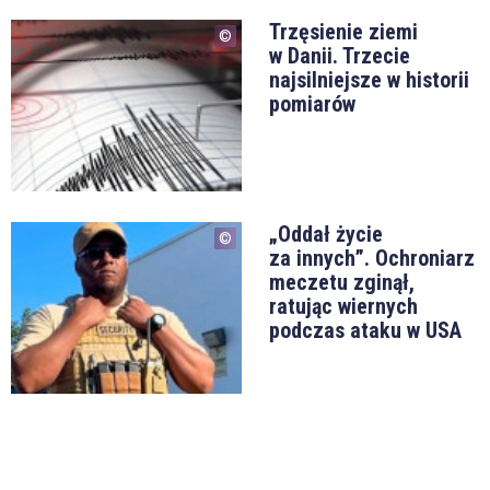
Trzęsienie ziemi
w Danii. Trzecie
najsilniejsze w historii
pomiarów
„Oddał życie
za innych”. Ochroniarz
meczetu zginął,
ratując wiernych
podczas ataku w USA