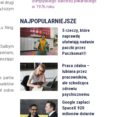
olimpijskiego sukcesu piłkarskiego
ał drugi
w 1976 roku
wyższym
NAJPOPULARNIEJSZE
Lu Ning.
5 rzeczy, które
naprawdę
ułatwiają nadanie
z Salbym
paczki przez
zeniem,
Paczkomat®
raszając
Praca zdalna –
lubiana przez
pracowników,
e partie
ale szkodząca
 punktów
zdrowiu
ł sobie
psychicznemu
Google zapłaci
SpaceX 920
milionów dolarów