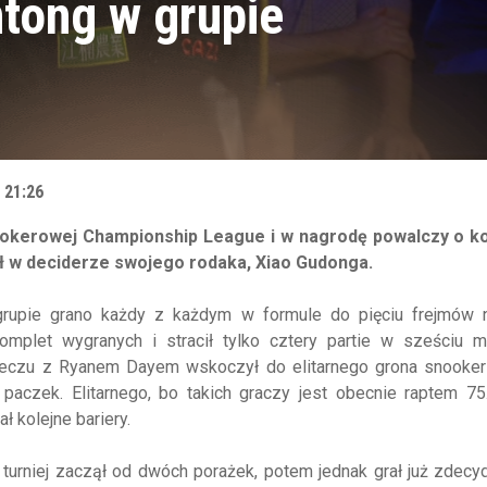
ntong w grupie
 21:26
snookerowej Championship League i w nagrodę powalczy o 
 w deciderze swojego rodaka, Xiao Gudonga.
rupie grano każdy z każdym w formule do pięciu frejmów na
omplet wygranych i stracił tylko cztery partie w sześciu m
czu z Ryanem Dayem wskoczył do elitarnego grona snooker
 paczek. Elitarnego, bo takich graczy jest obecnie raptem 7
 kolejne bariery.
ak turniej zaczął od dwóch porażek, potem jednak grał już zdec