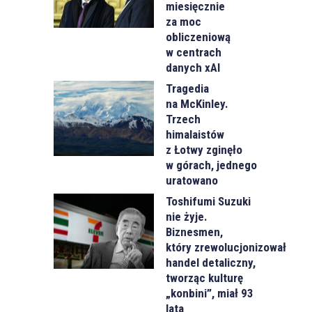
miesięcznie
za moc
obliczeniową
w centrach
danych xAI
Tragedia
na McKinley.
Trzech
himalaistów
z Łotwy zginęło
w górach, jednego
uratowano
Toshifumi Suzuki
nie żyje.
Biznesmen,
który zrewolucjonizował
handel detaliczny,
tworząc kulturę
„konbini”, miał 93
lata