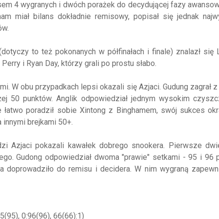
lansem 4 wygranych i dwóch porażek do decydującej fazy awansow
ham miał bilans dokładnie remisowy, popisał się jednak naj
ów.
dotyczy to też pokonanych w półfinałach i finale) znalazł się 
Perry i Ryan Day, którzy grali po prostu słabo.
mi. W obu przypadkach lepsi okazali się Azjaci. Gudung zagrał 
yżej 50 punktów. Anglik odpowiedział jednym wysokim czyszc
ie łatwo poradził sobie Xintong z Binghamem, swój sukces ok
innymi brejkami 50+.
odzi Azjaci pokazali kawałek dobrego snookera. Pierwsze dwi
owego. Gudong odpowiedział dwoma "prawie" setkami - 95 i 96
la doprowadziło do remisu i decidera. W nim wygraną zapewni
5(95), 0:96(96), 66(66):1)