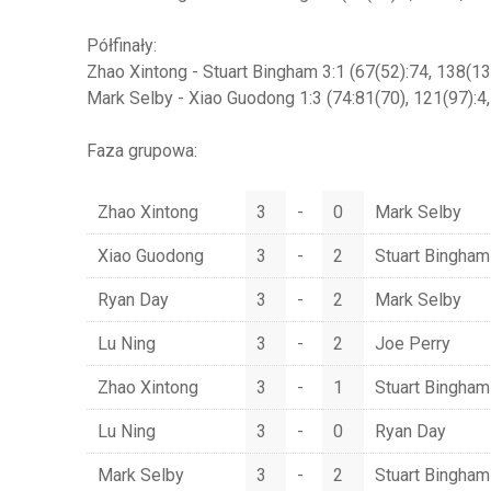
Półfinały:
Zhao Xintong - Stuart Bingham 3:1 (67(52):74, 138(138
Mark Selby - Xiao Guodong 1:3 (74:81(70), 121(97):4,
Faza grupowa:
Zhao Xintong
3
-
0
Mark Selby
Xiao Guodong
3
-
2
Stuart Bingham
Ryan Day
3
-
2
Mark Selby
Lu Ning
3
-
2
Joe Perry
Zhao Xintong
3
-
1
Stuart Bingham
Lu Ning
3
-
0
Ryan Day
Mark Selby
3
-
2
Stuart Bingham