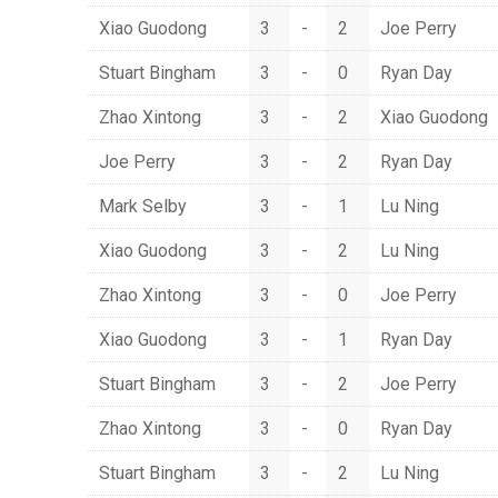
Xiao Guodong
3
-
2
Joe Perry
Stuart Bingham
3
-
0
Ryan Day
Zhao Xintong
3
-
2
Xiao Guodong
Joe Perry
3
-
2
Ryan Day
Mark Selby
3
-
1
Lu Ning
Xiao Guodong
3
-
2
Lu Ning
Zhao Xintong
3
-
0
Joe Perry
Xiao Guodong
3
-
1
Ryan Day
Stuart Bingham
3
-
2
Joe Perry
Zhao Xintong
3
-
0
Ryan Day
Stuart Bingham
3
-
2
Lu Ning