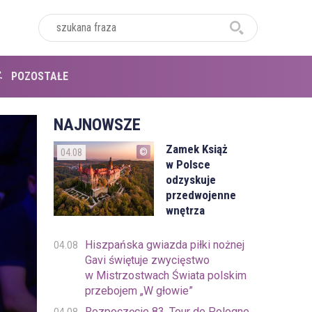
POZOSTAŁE
NAJNOWSZE
Zamek Książ
04.08
w Polsce
odzyskuje
przedwojenne
wnętrza
Hiszpańska gwiazda piłki nożnej
04.08
Gavi świętuje zwycięstwo
w Mistrzostwach Świata polskim
przebojem „W głowie”
Rozpoczęcie 83. Tour de Pologne