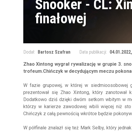
Snooker - CL: Xi
finałowej
Dodał:
Bartosz Szafran
Data publikacji:
04.01.2022,
Zhao Xintong wygrał rywalizację w grupie 3. 
trofeum.Chińczyk w decydującym meczu pokonał
W fazie grupowej, w której w siedmioosobowej g
prezentował się Zhao Xintong, który zanotował k
Dodatkowo dziś dzięki dwóm setkom wbitym w me
którzy w karierze zawodowej wbili więcej niż sto
Chińczyk z całą pewnością wkrótce będzie pokonywał
W półfinale znalazł się też Mark Selby, który jedn