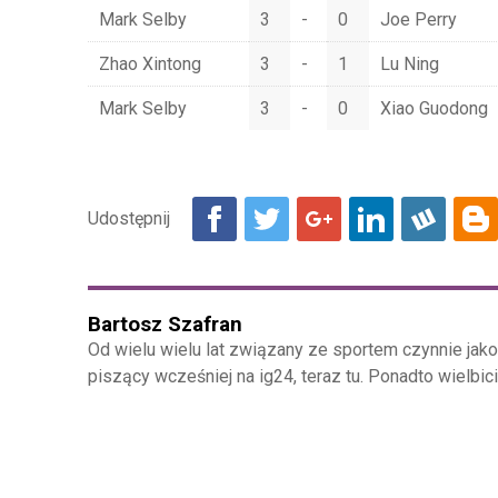
Mark Selby
3
-
0
Joe Perry
Zhao Xintong
3
-
1
Lu Ning
Mark Selby
3
-
0
Xiao Guodong
Bartosz Szafran
Od wielu wielu lat związany ze sportem czynnie jak
piszący wcześniej na ig24, teraz tu. Ponadto wielbici