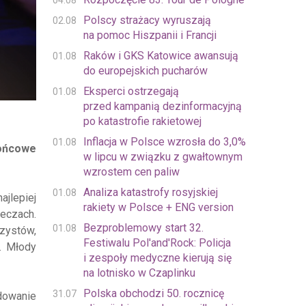
04.08
Polscy strażacy wyruszają
02.08
na pomoc Hiszpanii i Francji
Raków i GKS Katowice awansują
01.08
do europejskich pucharów
Eksperci ostrzegają
01.08
przed kampanią dezinformacyjną
po katastrofie rakietowej
Inflacja w Polsce wzrosła do 3,0%
01.08
końcowe
w lipcu w związku z gwałtownym
wzrostem cen paliw
Analiza katastrofy rosyjskiej
01.08
jlepiej
rakiety w Polsce + ENG version
eczach.
Bezproblemowy start 32.
01.08
zystów,
Festiwalu Pol'and'Rock: Policja
5. Młody
i zespoły medyczne kierują się
na lotnisko w Czaplinku
Polska obchodzi 50. rocznicę
31.07
ydowanie