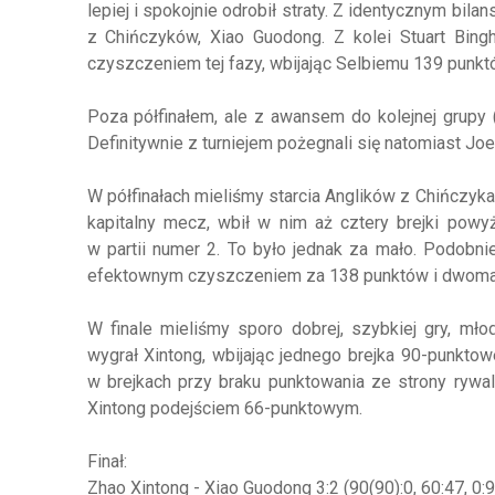
lepiej i spokojnie odrobił straty. Z identycznym bi
z Chińczyków, Xiao Guodong. Z kolei Stuart Bing
czyszczeniem tej fazy, wbijając Selbiemu 139 punkt
Poza półfinałem, ale z awansem do kolejnej grupy (
Definitywnie z turniejem pożegnali się natomiast Joe 
W półfinałach mieliśmy starcia Anglików z Chińczyka
kapitalny mecz, wbił w nim aż cztery brejki pow
w partii numer 2. To było jednak za mało. Podobn
efektownym czyszczeniem za 138 punktów i dwoma 
W finale mieliśmy sporo dobrej, szybkiej gry, mł
wygrał Xintong, wbijając jednego brejka 90-punkt
w brejkach przy braku punktowania ze strony rywa
Xintong podejściem 66-punktowym.
Finał:
Zhao Xintong - Xiao Guodong 3:2 (90(90):0, 60:47, 0:9