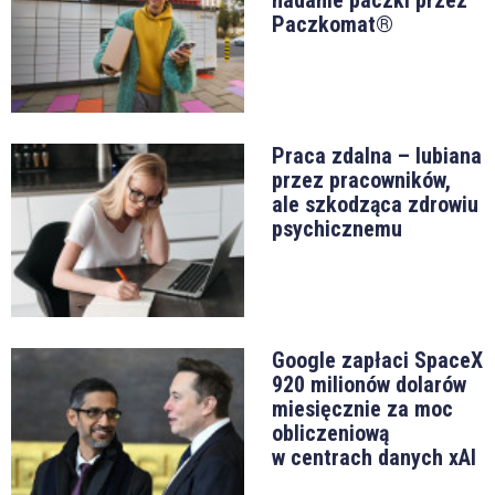
nadanie paczki przez
Paczkomat®
Praca zdalna – lubiana
przez pracowników,
ale szkodząca zdrowiu
psychicznemu
Google zapłaci SpaceX
920 milionów dolarów
miesięcznie za moc
obliczeniową
w centrach danych xAI