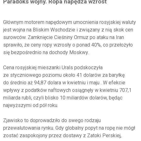
Paradoks wojny. Ropa napędza wzrost
Głównym motorem napędowym umocnienia rosyjskiej waluty
jest wojna na Bliskim Wschodzie i związany z nią skok cen
surowców. Zamknięcie Cieśniny Ormuz po ataku na Iran
sprawiło, że ceny ropy wzrosły o ponad 40%, co przełożyło
się bezpośrednio na dochody Moskwy.
Cena rosyjskiej mieszanki Urals podskoczyła
ze styczniowego poziomu około 41 dolarów za baryłkę
do średnio aż 94,87 dolara w kwietniu i maju . W efekcie
wpływy z podatków naftowych osiągnęły w kwietniu 707,1
miliarda rubli, czyli blisko 10 miliardów dolarów, będąc
najwyższymi od pół roku.
Zjawisko to doprowadziło do swego rodzaju
przewalutowania rynku. Gdy globalny popyt na ropę nie mógł
zostać zaspokojony przez dostawy z Zatoki Perskiej,