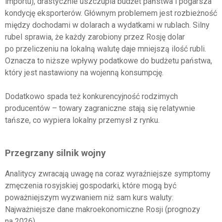
importu), drastycznie uszczupla budżet państwa i pogarsza
kondycję eksporterów. Głównym problemem jest rozbieżność
między dochodami w dolarach a wydatkami w rublach. Silny
rubel sprawia, że każdy zarobiony przez Rosję dolar
po przeliczeniu na lokalną walutę daje mniejszą ilość rubli.
Oznacza to niższe wpływy podatkowe do budżetu państwa,
który jest nastawiony na wojenną konsumpcję.
Dodatkowo spada też konkurencyjność rodzimych
producentów – towary zagraniczne stają się relatywnie
tańsze, co wypiera lokalny przemysł z rynku.
Przegrzany silnik wojny
Analitycy zwracają uwagę na coraz wyraźniejsze symptomy
zmęczenia rosyjskiej gospodarki, które mogą być
poważniejszym wyzwaniem niż sam kurs waluty:
Najważniejsze dane makroekonomiczne Rosji (prognozy
na 2026)