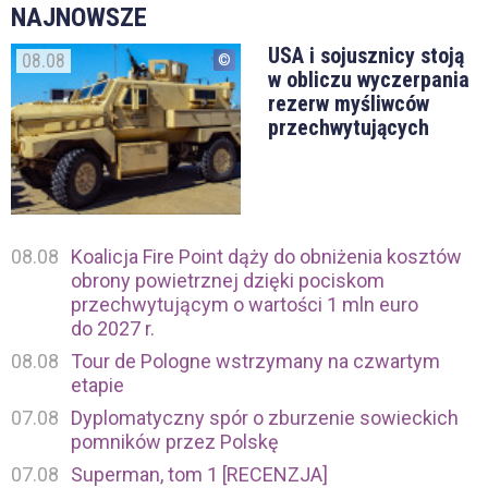
NAJNOWSZE
USA i sojusznicy stoją
08.08
w obliczu wyczerpania
rezerw myśliwców
przechwytujących
08.08
Koalicja Fire Point dąży do obniżenia kosztów
obrony powietrznej dzięki pociskom
przechwytującym o wartości 1 mln euro
do 2027 r.
08.08
Tour de Pologne wstrzymany na czwartym
etapie
07.08
Dyplomatyczny spór o zburzenie sowieckich
pomników przez Polskę
07.08
Superman, tom 1 [RECENZJA]