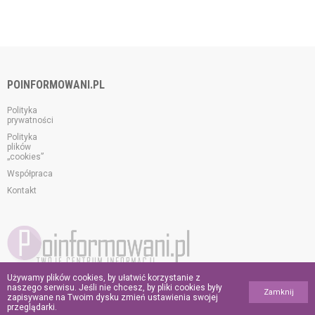
POINFORMOWANI.PL
Polityka
prywatności
Polityka
plików
„cookies”
Współpraca
Kontakt
Używamy plików cookies, by ułatwić korzystanie z
© 2026 poinformowani.pl.
naszego serwisu. Jeśli nie chcesz, by pliki cookies były
Zamknij
Wszelkie prawa zastrzeżone.
zapisywane na Twoim dysku zmień ustawienia swojej
przeglądarki.