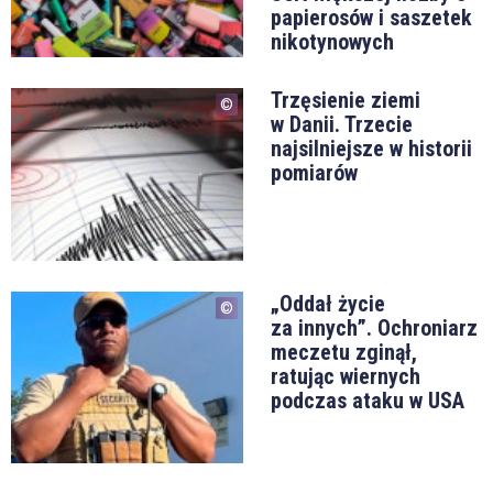
papierosów i saszetek
nikotynowych
Trzęsienie ziemi
w Danii. Trzecie
najsilniejsze w historii
pomiarów
„Oddał życie
za innych”. Ochroniarz
meczetu zginął,
ratując wiernych
podczas ataku w USA