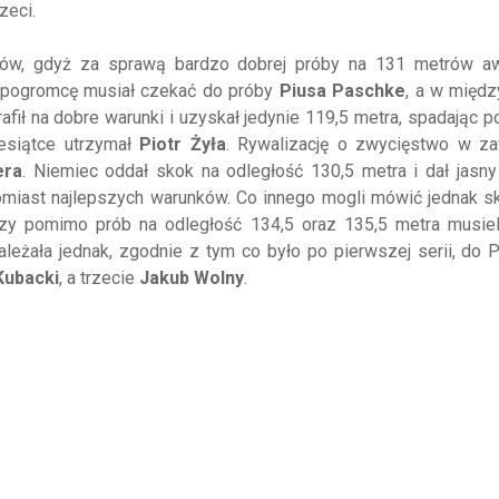
zeci.
aków, gdyż za sprawą bardzo dobrej próby na 131 metrów a
 pogromcę musiał czekać do próby
Piusa Paschke
, a w międ
trafił na dobre warunki i uzyskał jedynie 119,5 metra, spadając p
iesiątce utrzymał
Piotr Żyła
. Rywalizację o zwycięstwo w z
era
. Niemiec oddał skok na odległość 130,5 metra i dał jasny
tomiast najlepszych warunków. Co innego mogli mówić jednak 
rzy pomimo prób na odległość 134,5 oraz 135,5 metra musiel
leżała jednak, zgodnie z tym co było po pierwszej serii, do 
Kubacki
, a trzecie
Jakub Wolny
.