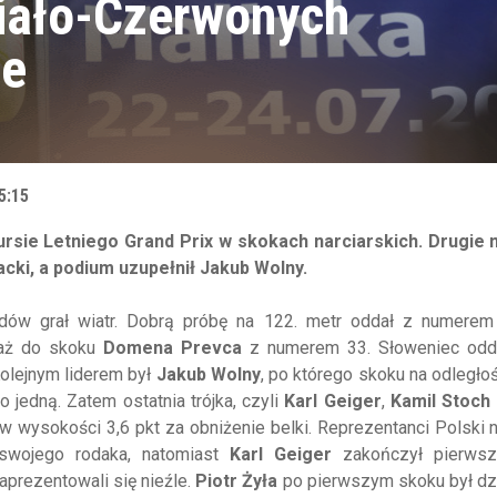
Biało-Czerwonych
le
5:15
ursie Letniego Grand Prix w skokach narciarskich. Drugie 
cki, a podium uzupełnił Jakub Wolny.
dów grał wiatr. Dobrą próbę na 122. metr oddał z numerem
 aż do skoku
Domena Prevca
z numerem 33. Słoweniec odd
Kolejnym liderem był
Jakub Wolny
, po którego skoku na odległo
o jedną. Zatem ostatnia trójka, czyli
Karl Geiger
,
Kamil Stoch
 wysokości 3,6 pkt za obniżenie belki. Reprezentanci Polski n
swojego rodaka, natomiast
Karl Geiger
zakończył pierwsz
aprezentowali się nieźle.
Piotr Żyła
po pierwszym skoku był dz