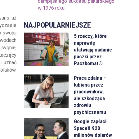
olimpijskiego sukcesu piłkarskiego
w 1976 roku
wans aż
NAJPOPULARNIEJSZE
zyczasie
o swojej
5 rzeczy, które
awodach
naprawdę
 sygnał,
ułatwiają nadanie
skaczący
paczki przez
i uznać
Paczkomat®
Polaków.
Praca zdalna –
lubiana przez
pracowników,
ale szkodząca
zdrowiu
psychicznemu
Google zapłaci
SpaceX 920
milionów dolarów