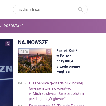
POZOSTAŁE
NAJNOWSZE
Zamek Książ
04.08
w Polsce
odzyskuje
przedwojenne
wnętrza
Hiszpańska gwiazda piłki nożnej
04.08
Gavi świętuje zwycięstwo
w Mistrzostwach Świata polskim
przebojem „W głowie”
Rozpoczęcie 83. Tour de Pologne