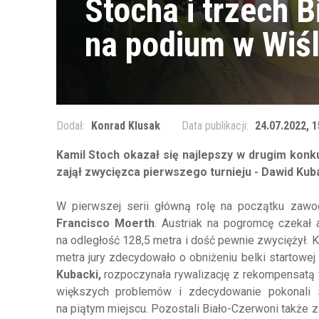
Stocha i trzech 
na podium w Wiś
Dodał:
Konrad Klusak
Data publikacji:
24.07.2022, 1
Kamil Stoch okazał się najlepszy w drugim konk
zajął zwycięzca pierwszego turnieju - Dawid Kuba
W pierwszej serii główną rolę na początku zawo
Francisco Moerth
. Austriak na pogromcę czekał
na odległość 128,5 metra i dość pewnie zwyciężył. 
metra jury zdecydowało o obniżeniu belki startowej 
Kubacki,
rozpoczynała rywalizację z rekompensatą w
większych problemów i zdecydowanie pokonali 
na piątym miejscu. Pozostali Biało-Czerwoni także z