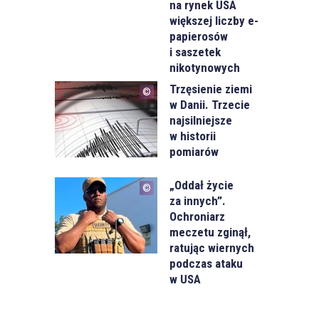
na rynek USA
większej liczby e-
papierosów
i saszetek
nikotynowych
Trzęsienie ziemi
w Danii. Trzecie
najsilniejsze
w historii
pomiarów
„Oddał życie
za innych”.
Ochroniarz
meczetu zginął,
ratując wiernych
podczas ataku
w USA