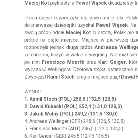
Maciej Kot
piętnasty, a
Paweł Wąsek
dwudziesty tr
Druga część rozpoczęła się znakomicie dla Pol
do pierwszej dziesiątki uzyskał
Paweł Wąsek
. Na
swoją próbę oddał
Maciej Kot
. Niestety, Polak nie 
próbie na piąte miejsce. Miejsce w pierwszej dz
rozpoczęła jednak druga próba
Andreasa Welling
że chce się liczyć w walce o wygraną. Nie miał na
po nim
Francisco Moerth
oraz
Karl Geiger
, któ
wyższość Wellingera. Czołowa trójka ostatecznie na
Zwyciężył
Kamil Stoch
, drugie miejsce zajął
Dawid 
WYNIKI:
1. Kamil Stoch (POL) 256,6 (132,5 126,5)
2. Dawid Kubacki (POL) 252,4 (131,0 128,0)
3. Jakub Wolny (POL) 249,2 (131,5 130,0)
4. Andreas Wellinger (GER) 248,6 (126,5 130,5)
5. Fransisco Moerth (AUT) 246,0 (122,0 134,5)
6. Karl Geiger (GER) 245,5 (127,5 135,5)