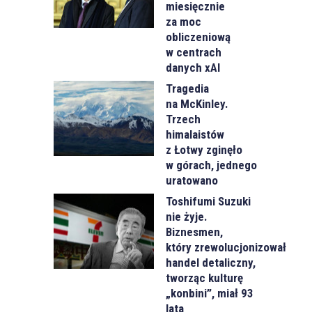
miesięcznie
za moc
obliczeniową
w centrach
danych xAI
Tragedia
na McKinley.
Trzech
himalaistów
z Łotwy zginęło
w górach, jednego
uratowano
Toshifumi Suzuki
nie żyje.
Biznesmen,
który zrewolucjonizował
handel detaliczny,
tworząc kulturę
„konbini”, miał 93
lata