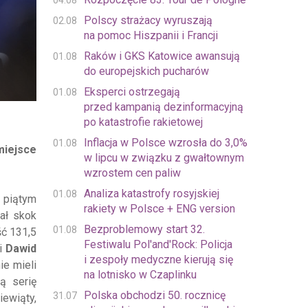
04.08
Polscy strażacy wyruszają
02.08
na pomoc Hiszpanii i Francji
Raków i GKS Katowice awansują
01.08
do europejskich pucharów
Eksperci ostrzegają
01.08
przed kampanią dezinformacyjną
po katastrofie rakietowej
Inflacja w Polsce wzrosła do 3,0%
01.08
miejsce
w lipcu w związku z gwałtownym
wzrostem cen paliw
Analiza katastrofy rosyjskiej
01.08
 piątym
rakiety w Polsce + ENG version
ał skok
Bezproblemowy start 32.
01.08
ść 131,5
Festiwalu Pol'and'Rock: Policja
i
Dawid
i zespoły medyczne kierują się
ie mieli
na lotnisko w Czaplinku
ą serię
Polska obchodzi 50. rocznicę
31.07
iewiąty,