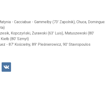
 Matynia - Cacciabue - Gammelby (73' Zapolnik), Chuca, Domingue
ta)
zesik, Kopczyński, Żurawski (63' Luis), Matuszewski (80'
 Kiełb (80' Szmyt)
ez - 87' Kościelny, 89' Pleśnierowicz, 90' Stavropoulos