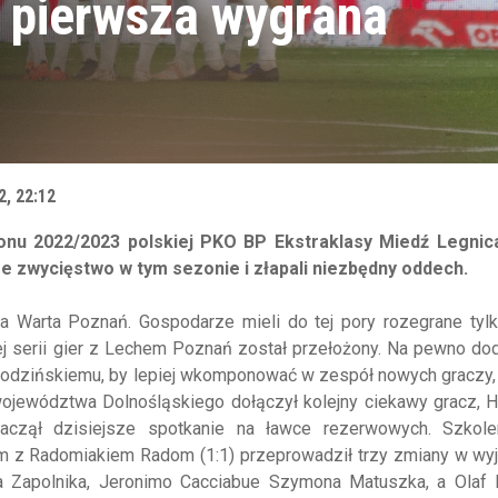
 pierwsza wygrana
2, 22:12
onu 2022/2023 polskiej PKO BP Ekstraklasy Miedź Legnica
sze zwycięstwo w tym sezonie i złapali niezbędny oddech.
ała Warta Poznań. Gospodarze mieli do tej pory rozegrane tyl
ej serii gier z Lechem Poznań został przełożony. Na pewno d
obodzińskiemu, by lepiej wkomponować w zespół nowych graczy,
województwa Dolnośląskiego dołączył kolejny ciekawy gracz, 
 zaczął dzisiejsze spotkanie na ławce rezerwowych. Szkole
z Radomiakiem Radom (1:1) przeprowadził trzy zmiany w wyj
ila Zapolnika, Jeronimo Cacciabue Szymona Matuszka, a Olaf 