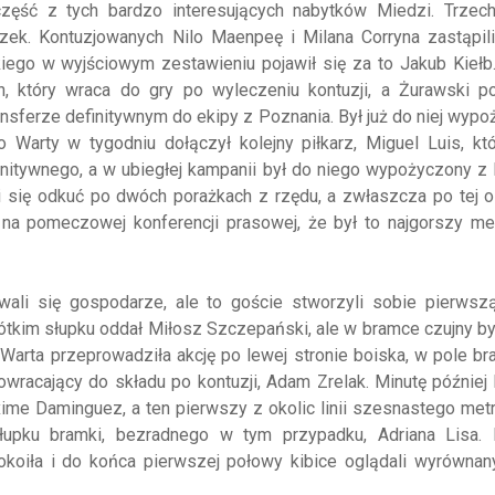
część z tych bardzo interesujących nabytków Miedzi. Trzech
ek. Kontuzjowanych Nilo Maenpeę i Milana Corryna zastąpili
ego w wyjściowym zestawieniu pojawił się za to Jakub Kiełb.
h, który wraca do gry po wyleczeniu kontuzji, a Żurawski p
sferze definitywnym do ekipy z Poznania. Był już do niej wyp
rty w tygodniu dołączył kolejny piłkarz, Miguel Luis, który
finitywnego, a w ubiegłej kampanii był do niego wypożyczony 
się odkuć po dwóch porażkach z rzędu, a zwłaszcza po tej os
ł na pomeczowej konferencji prasowej, że był to najgorszy m
wali się gospodarze, ale to goście stworzyli sobie pierwszą
krótkim słupku oddał Miłosz Szczepański, ale w bramce czujny b
. Warta przeprowadziła akcję po lewej stronie boiska, w pole 
 powracający do składu po kontuzji, Adam Zrelak. Minutę później 
ime Daminguez, a ten pierwszy z okolic linii szesnastego met
 słupku bramki, bezradnego w tym przypadku, Adriana Lisa.
okoiła i do końca pierwszej połowy kibice oglądali wyrównan