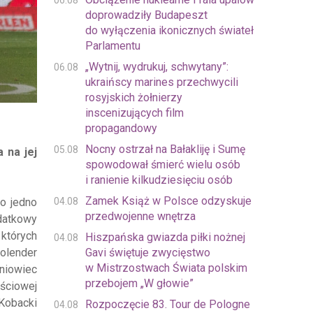
06.08
doprowadziły Budapeszt
do wyłączenia ikonicznych świateł
Parlamentu
„Wytnij, wydrukuj, schwytany”:
06.08
ukraińscy marines przechwycili
rosyjskich żołnierzy
inscenizujących film
propagandowy
Nocny ostrzał na Bałakliję i Sumę
05.08
 na jej
spowodował śmierć wielu osób
i ranienie kilkudziesięciu osób
Zamek Książ w Polsce odzyskuje
04.08
ko jedno
przedwojenne wnętrza
odatkowy
 których
Hiszpańska gwiazda piłki nożnej
04.08
Gavi świętuje zwycięstwo
Holender
w Mistrzostwach Świata polskim
niowiec
przebojem „W głowie”
ściowej
Kobacki
Rozpoczęcie 83. Tour de Pologne
04.08