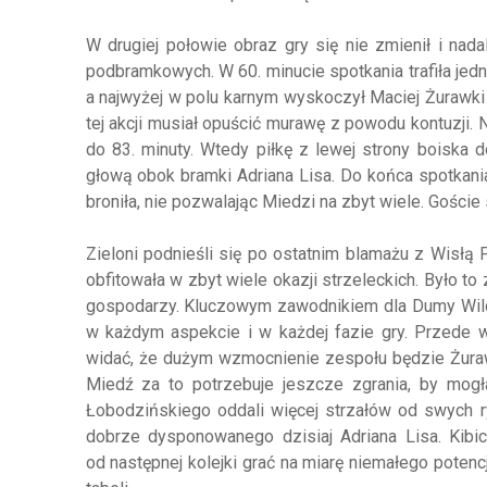
W drugiej połowie obraz gry się nie zmienił i nad
podbramkowych. W 60. minucie spotkania trafiła jed
a najwyżej w polu karnym wyskoczył Maciej Żurawki 
tej akcji musiał opuścić murawę z powodu kontuzji.
do 83. minuty. Wtedy piłkę z lewej strony boiska d
głową obok bramki Adriana Lisa. Do końca spotkania
broniła, nie pozwalając Miedzi na zbyt wiele. Goście
Zieloni podnieśli się po ostatnim blamażu z Wisłą 
obfitowała w zbyt wiele okazji strzeleckich. Było t
gospodarzy. Kluczowym zawodnikiem dla Dumy Wildy
w każdym aspekcie i w każdej fazie gry. Przede w
widać, że dużym wzmocnienie zespołu będzie Żuraws
Miedź za to potrzebuje jeszcze zgrania, by mogł
Łobodzińskiego oddali więcej strzałów od swych ryw
dobrze dysponowanego dzisiaj Adriana Lisa. Kibi
od następnej kolejki grać na miarę niemałego potenc