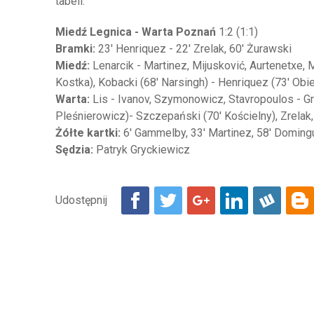
tabeli.
Miedź Legnica - Warta Poznań
1:2 (1:1)
Bramki:
23' Henriquez - 22' Zrelak, 60' Żurawski
Miedź:
Lenarcik - Martinez, Mijusković, Aurtenetxe,
Kostka), Kobacki (68' Narsingh) - Henriquez (73' Obie
Warta:
Lis - Ivanov, Szymonowicz, Stavropoulos - Gr
Pleśnierowicz)- Szczepański (70' Kościelny), Zrelak,
Żółte kartki:
6' Gammelby, 33' Martinez, 58' Domingu
Sędzia:
Patryk Gryckiewicz