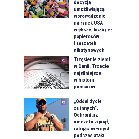
decyzją
umożliwiającą
wprowadzenie
na rynek USA
większej liczby e-
papierosów
i saszetek
nikotynowych
Trzęsienie ziemi
w Danii. Trzecie
najsilniejsze
w historii
pomiarów
„Oddał życie
za innych”.
Ochroniarz
meczetu zginął,
ratując wiernych
podczas ataku