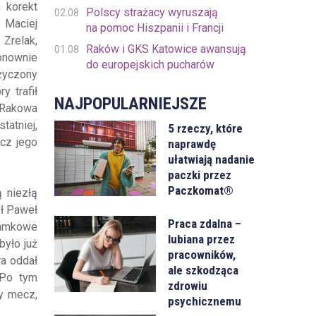
 korekt
Polscy strażacy wyruszają
02.08
 Maciej
na pomoc Hiszpanii i Francji
 Zrelak,
Raków i GKS Katowice awansują
01.08
onownie
do europejskich pucharów
ożyczony
 trafił
NAJPOPULARNIEJSZE
z Rakowa
tatniej,
5 rzeczy, które
ecz jego
naprawdę
ułatwiają nadanie
paczki przez
Paczkomat®
 niezłą
ył Paweł
Praca zdalna –
bramkowe
lubiana przez
było już
pracowników,
ra oddał
ale szkodząca
 Po tym
zdrowiu
y mecz,
psychicznemu