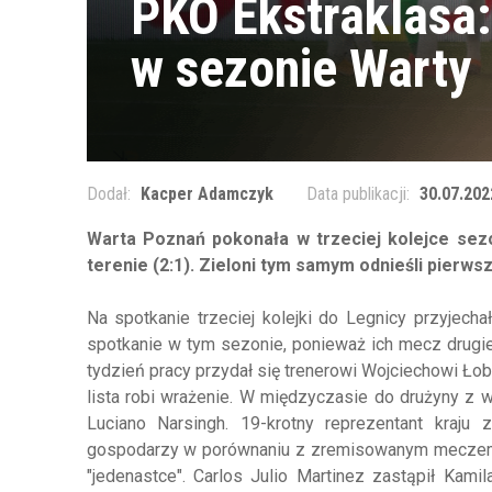
PKO Ekstraklasa:
w sezonie Warty
Dodał:
Kacper Adamczyk
Data publikacji:
30.07.202
Warta Poznań pokonała w trzeciej kolejce sez
terenie (2:1). Zieloni tym samym odnieśli pierw
Na spotkanie trzeciej kolejki do Legnicy przyjech
spotkanie w tym sezonie, ponieważ ich mecz drugi
tydzień pracy przydał się trenerowi Wojciechowi Ł
lista robi wrażenie. W międzyczasie do drużyny z 
Luciano Narsingh. 19-krotny reprezentant kraju
gospodarzy w porównaniu z zremisowanym meczem 
"jedenastce". Carlos Julio Martinez zastąpił Kam