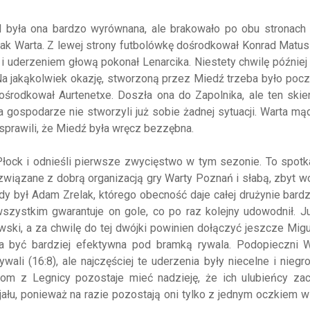
al była ona bardzo wyrównana, ale brakowało po obu stronach 
nak Warta. Z lewej strony futbolówkę dośrodkował Konrad Matu
i uderzeniem głową pokonał Lenarcika. Niestety chwilę później
 Na jakąkolwiek okazję, stworzoną przez Miedź trzeba było poc
ośrodkował Aurtenetxe. Doszła ona do Zapolnika, ale ten skie
 gospodarze nie stworzyli już sobie żadnej sytuacji. Warta mą
 sprawili, że Miedź była wręcz bezzębna.
Płock i odnieśli pierwsze zwycięstwo w tym sezonie. To spotk
o związane z dobrą organizacją gry Warty Poznań i słabą, zbyt w
 był Adam Zrelak, którego obecność daje całej drużynie bard
szystkim gwarantuje on gole, co po raz kolejny udowodnił. J
ki, a za chwilę do tej dwójki powinien dołączyć jeszcze Migu
a być bardziej efektywna pod bramką rywala. Podopieczni W
ali (16:8), ale najczęściej te uderzenia były niecelne i niegr
com z Legnicy pozostaje mieć nadzieję, że ich ulubieńcy zac
jału, ponieważ na razie pozostają oni tylko z jednym oczkiem w