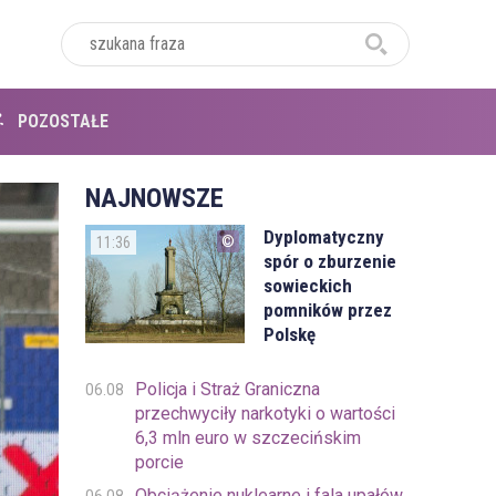
POZOSTAŁE
NAJNOWSZE
Dyplomatyczny
11:36
spór o zburzenie
sowieckich
pomników przez
Polskę
Policja i Straż Graniczna
06.08
przechwyciły narkotyki o wartości
6,3 mln euro w szczecińskim
porcie
Obciążenie nuklearne i fala upałów