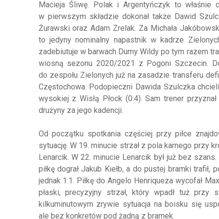
Macieja Śliwę. Polak i Argentyńczyk to właśnie 
w pierwszym składzie dokonał także Dawid Szulcz
Żurawski oraz Adam Zrelak. Za Michała Jakóbowski
to jedyny nominalny napastnik w kadrze Zielonyc
zadebiutuje w barwach Dumy Wildy po tym razem tran
wiosną sezonu 2020/2021 z Pogoni Szczecin. Do Wa
do zespołu Zielonych już na zasadzie transferu de
Częstochowa. Podopieczni Dawida Szulczka chcieli 
wysokiej z Wisłą Płock (0:4). Sam trener przyzna
drużyny za jego kadencji.
Od początku spotkania częściej przy piłce znajdo
sytuację. W 19. minucie strzał z pola karnego przy 
Lenarcik. W 22. minucie Lenarcik był już bez szans
piłkę dograł Jakub Kiełb, a do pustej bramki trafił,
jednak 1:1. Piłkę do Angelo Henriqueza wycofał Max
płaski, precyzyjny strzał, który wpadł tuż przy
kilkuminutowym zrywie sytuacja na boisku się usp
ale bez konkretów pod żadną z bramek.