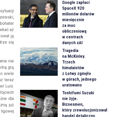
Google zapłaci
SpaceX 920
sytuacji
milionów dolarów
szewski,
miesięcznie
 bohater
za moc
zekać aż
obliczeniową
rował ją
w centrach
drze się
danych xAI
Tragedia
na McKinley.
anie nie
Trzech
olną grą
himalaistów
z Łotwy zginęło
zo wiele
w górach, jednego
uż teraz
uratowano
el Luis.
ojciech
Toshifumi Suzuki
nie żyje.
oźne dla
Biznesmen,
zną już
który zrewolucjonizował
 ligowej
handel detaliczny,