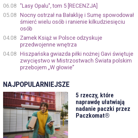
06.08
"Lasy Opalu", tom 5 [RECENZJA]
05.08
Nocny ostrzał na Bałakliję i Sumę spowodował
śmierć wielu osób i ranienie kilkudziesięciu
osób
04.08
Zamek Książ w Polsce odzyskuje
przedwojenne wnętrza
04.08
Hiszpańska gwiazda piłki nożnej Gavi świętuje
zwycięstwo w Mistrzostwach Świata polskim
przebojem „W głowie”
NAJPOPULARNIEJSZE
5 rzeczy, które
naprawdę ułatwiają
nadanie paczki przez
Paczkomat®