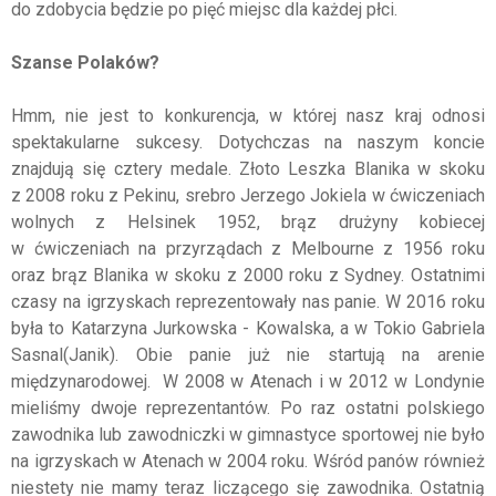
do zdobycia będzie po pięć miejsc dla każdej płci.
Szanse Polaków?
Hmm, nie jest to konkurencja, w której nasz kraj odnosi
spektakularne sukcesy. Dotychczas na naszym koncie
znajdują się cztery medale. Złoto Leszka Blanika w skoku
z 2008 roku z Pekinu, srebro Jerzego Jokiela w ćwiczeniach
wolnych z Helsinek 1952, brąz drużyny kobiecej
w ćwiczeniach na przyrządach z Melbourne z 1956 roku
oraz brąz Blanika w skoku z 2000 roku z Sydney. Ostatnimi
czasy na igrzyskach reprezentowały nas panie. W 2016 roku
była to Katarzyna Jurkowska - Kowalska, a w Tokio Gabriela
Sasnal(Janik). Obie panie już nie startują na arenie
międzynarodowej. W 2008 w Atenach i w 2012 w Londynie
mieliśmy dwoje reprezentantów. Po raz ostatni polskiego
zawodnika lub zawodniczki w gimnastyce sportowej nie było
na igrzyskach w Atenach w 2004 roku. Wśród panów również
niestety nie mamy teraz liczącego się zawodnika. Ostatnią