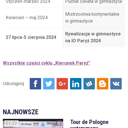
Styczeń-marzec 2024
Puchar Świata w gimnastyce
Mistrzostwa kontynentalne
Kwiecień – maj 2024
w gimnastyce
Rywalizacja w gimnastyce
27 lipca-5 sierpnia 2024
na IO Paryż 2024
Wszystkie części cyklu „Kierunek Paryż”
NAJNOWSZE
Tour de Pologne
01:32