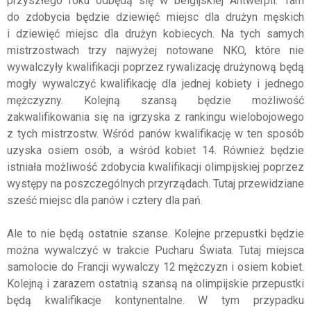
przyszłego roku odbędą się w belgijskiej Antwerpii. Tam
do zdobycia będzie dziewięć miejsc dla drużyn męskich
i dziewięć miejsc dla drużyn kobiecych. Na tych samych
mistrzostwach trzy najwyżej notowane NKO, które nie
wywalczyły kwalifikacji poprzez rywalizację drużynową będą
mogły wywalczyć kwalifikację dla jednej kobiety i jednego
mężczyzny. Kolejną szansą będzie możliwość
zakwalifikowania się na igrzyska z rankingu wielobojowego
z tych mistrzostw. Wśród panów kwalifikację w ten sposób
uzyska osiem osób, a wśród kobiet 14. Również będzie
istniała możliwość zdobycia kwalifikacji olimpijskiej poprzez
występy na poszczególnych przyrządach. Tutaj przewidziane
sześć miejsc dla panów i cztery dla pań.
Ale to nie będą ostatnie szanse. Kolejne przepustki będzie
można wywalczyć w trakcie Pucharu Świata. Tutaj miejsca
samolocie do Francji wywalczy 12 mężczyzn i osiem kobiet.
Kolejną i zarazem ostatnią szansą na olimpijskie przepustki
będą kwalifikacje kontynentalne. W tym przypadku