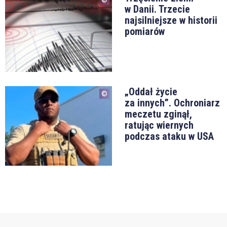
w Danii. Trzecie
najsilniejsze w historii
pomiarów
„Oddał życie
za innych”. Ochroniarz
meczetu zginął,
ratując wiernych
podczas ataku w USA