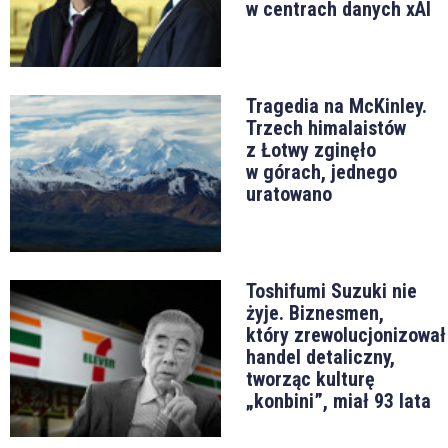
w centrach danych xAI
Tragedia na McKinley.
Trzech himalaistów
z Łotwy zginęło
w górach, jednego
uratowano
Toshifumi Suzuki nie
żyje. Biznesmen,
który zrewolucjonizował
handel detaliczny,
tworząc kulturę
„konbini”, miał 93 lata