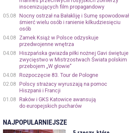
marines przechwycili rosyjskich żołnierzy
inscenizujących film propagandowy
05.08
Nocny ostrzał na Bałakliję i Sumę spowodował
śmierć wielu osób i ranienie kilkudziesięciu
osób
04.08
Zamek Książ w Polsce odzyskuje
przedwojenne wnętrza
04.08
Hiszpańska gwiazda piłki nożnej Gavi świętuje
zwycięstwo w Mistrzostwach Świata polskim
przebojem „W głowie”
04.08
Rozpoczęcie 83. Tour de Pologne
02.08
Polscy strażacy wyruszają na pomoc
Hiszpanii i Francji
01.08
Raków i GKS Katowice awansują
do europejskich pucharów
NAJPOPULARNIEJSZE
5 rzeczy, które