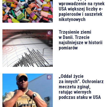
wprowadzenie na rynek
USA większej liczby e-
papierosów i saszetek
nikotynowych
Trzęsienie ziemi
w Danii. Trzecie
najsilniejsze w historii
pomiarów
„Oddał życie
za innych”. Ochroniarz
meczetu zginął,
ratując wiernych
podczas ataku w USA