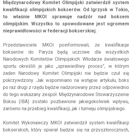
Międzynarodowy Komitet Olimpijski zatwierdził system
kwalifikacji olimpijskich bokserów. Od Igrzysk w Tokio,
to właśnie MKOl sprawuje nadzór nad boksem
olimpijskim. Wszystko to spowodowane jest ogromem
nieprawidłowości w federacji bokserskiej.
Przedstawiciele MKOl poinformowali, że kwalifikacje
bokserów do Paryża będą uczciwe dla wszystkich
Narodowych Komitetów Olimpijskich. Włodarze światowego
sportu określili je jako „sprawiedliwy proces”, w którym
żaden Narodowy Komitet Olimpijski nie będzie czuł się
pokrzywdzony. Jak wspomniano na wstępie artykułu, boks
po raz drugi z rzędu będzie nadzorowany przez odpowiednio
do tego wskazany zespół. Międzynarodowe Stowarzyszenie
Boksu (IBA) zostało pozbawione jakiegokolwiek wpływu,
zarówno na przebieg kwalifikacji, jak i turnieju olimpijskiego.
Komitet Wykonawczy MKOl zatwierdził system kwalifikacji
bokserskich, który opierał będzie się na przyszłorocznych,