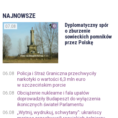
NAJNOWSZE
Dyplomatyczny spór
07.08
o zburzenie
sowieckich pomników
przez Polskę
06.08
Policja i Straż Graniczna przechwyciły
narkotyki o wartości 6,3 mln euro
w szczecińskim porcie
06.08
Obciążenie nuklearne i fala upałów
doprowadziły Budapeszt do wyłączenia
ikonicznych świateł Parlamentu
06.08
„Wytnij, wydrukuj, schwytany”: ukraińscy