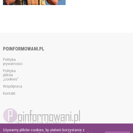
POINFORMOWANI.PL
Polityka
prywatności
Polityka
plików
„cookies”
Współpraca
Kontakt
Używamy plików cookies, by ułatwić korzystanie z
© 2026 poinformowani.pl.