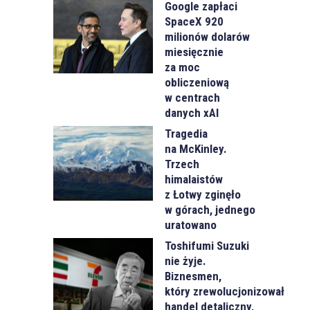
Google zapłaci
SpaceX 920
milionów dolarów
miesięcznie
za moc
obliczeniową
w centrach
danych xAI
Tragedia
na McKinley.
Trzech
himalaistów
z Łotwy zginęło
w górach, jednego
uratowano
Toshifumi Suzuki
nie żyje.
Biznesmen,
który zrewolucjonizował
handel detaliczny,