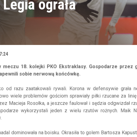
 Legia ograła
7:24
 meczu 18. kolejki PKO Ekstraklasy. Gospodarze przez 
 zapewnili sobie nerwową końcówkę.
ylko od razu zaatakowali rywali. Korona w defensywie grała 
wo wiele problemów gościom sprawiały piłki rzucane za linię
zez Macieja Rosołka, a jeszcze faulował i sędzia odgwizdał rzu
podarze wykorzystali jeden z wielu rzutów rożnych. Maik N
0.
adal dominowała na boisku. Okrasiła to golem Bartosza Kapustk