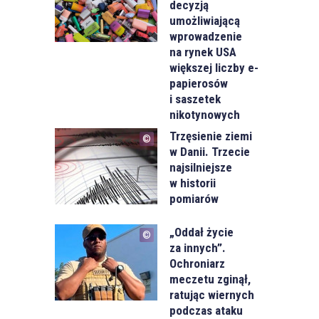
decyzją
umożliwiającą
wprowadzenie
na rynek USA
większej liczby e-
papierosów
i saszetek
nikotynowych
Trzęsienie ziemi
w Danii. Trzecie
najsilniejsze
w historii
pomiarów
„Oddał życie
za innych”.
Ochroniarz
meczetu zginął,
ratując wiernych
podczas ataku