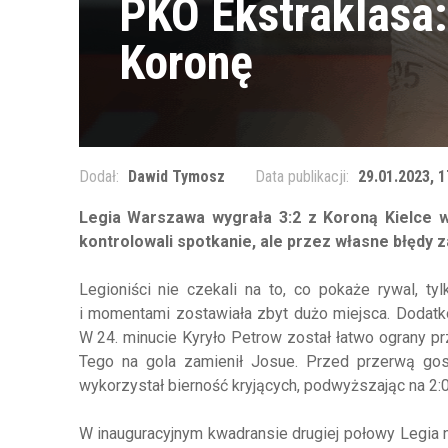
PKO Ekstraklasa:
Koronę
Dodał:
Dawid Tymosz
Data publikacji:
29.01.2023, 1
Legia Warszawa wygrała 3:2 z Koroną Kielce w
kontrolowali spotkanie, ale przez własne błędy
Legioniści nie czekali na to, co pokaże rywal, t
i momentami zostawiała zbyt dużo miejsca. Dodatko
W 24. minucie Kyryło Petrow został łatwo ograny pr
Tego na gola zamienił Josue. Przed przerwą gos
wykorzystał bierność kryjących, podwyższając na 2:
W inauguracyjnym kwadransie drugiej połowy Legia n