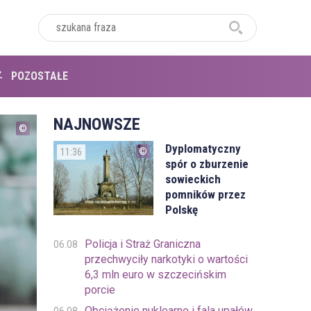
POZOSTAŁE
NAJNOWSZE
Dyplomatyczny
11:36
spór o zburzenie
sowieckich
pomników przez
Polskę
Policja i Straż Graniczna
06.08
przechwyciły narkotyki o wartości
6,3 mln euro w szczecińskim
porcie
Obciążenie nuklearne i fala upałów