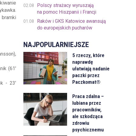
ekiwanie
Polscy strażacy wyruszają
02.08
zykawka.
na pomoc Hiszpanii i Francji
j bramki
Raków i GKS Katowice awansują
01.08
do europejskich pucharów
NAJPOPULARNIEJSZE
ansson),
5 rzeczy, które
naprawdę
ułatwiają nadanie
nik (61'
paczki przez
Paczkomat®
ek - 23'
Praca zdalna –
lubiana przez
pracowników,
ale szkodząca
zdrowiu
psychicznemu