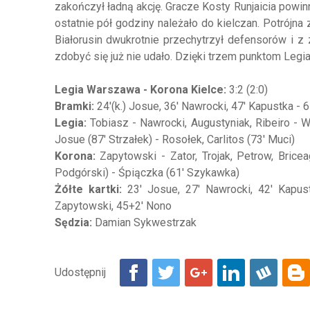
zakończył ładną akcję. Gracze Kosty Runjaicia powin
ostatnie pół godziny należało do kielczan. Potrójn
Białorusin dwukrotnie przechytrzył defensorów i z
zdobyć się już nie udało. Dzięki trzem punktom Legi
Legia Warszawa - Korona Kielce:
3:2 (2:0)
Bramki:
24'(k.) Josue, 36' Nawrocki, 47' Kapustka - 
Legia:
Tobiasz - Nawrocki, Augustyniak, Ribeiro - 
Josue (87' Strzałek) - Rosołek, Carlitos (73' Muci)
Korona:
Zapytowski - Zator, Trojak, Petrow, Bricea
Podgórski) - Śpiączka (61' Szykawka)
Żółte kartki:
23' Josue, 27' Nawrocki, 42' Kapus
Zapytowski, 45+2' Nono
Sędzia:
Damian Sykwestrzak