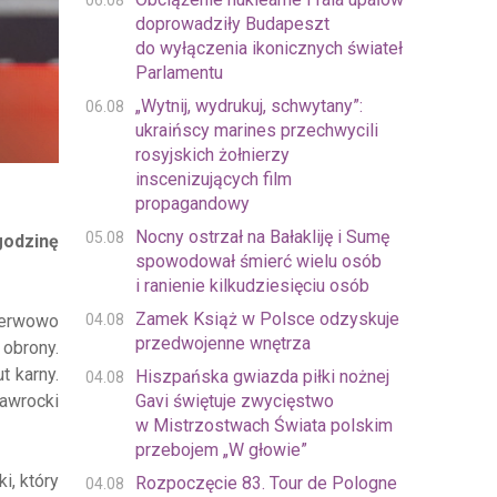
06.08
doprowadziły Budapeszt
do wyłączenia ikonicznych świateł
Parlamentu
„Wytnij, wydrukuj, schwytany”:
06.08
ukraińscy marines przechwycili
rosyjskich żołnierzy
inscenizujących film
propagandowy
Nocny ostrzał na Bałakliję i Sumę
05.08
godzinę
spowodował śmierć wielu osób
i ranienie kilkudziesięciu osób
Zamek Książ w Polsce odzyskuje
04.08
nerwowo
przedwojenne wnętrza
 obrony.
t karny.
Hiszpańska gwiazda piłki nożnej
04.08
Gavi świętuje zwycięstwo
awrocki
w Mistrzostwach Świata polskim
przebojem „W głowie”
i, który
Rozpoczęcie 83. Tour de Pologne
04.08