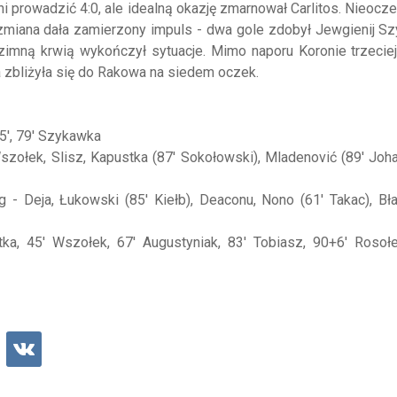
ni prowadzić 4:0, ale idealną okazję zmarnował Carlitos. Nieocz
a zmiana dała zamierzony impuls - dwa gole zdobył Jewgienij S
 zimną krwią wykończył sytuacje. Mimo naporu Koronie trzecie
a zbliżyła się do Rakowa na siedem oczek.
65', 79' Szykawka
Wszołek, Slisz, Kapustka (87' Sokołowski), Mladenović (89' Joh
g - Deja, Łukowski (85' Kiełb), Deaconu, Nono (61' Takac), Bła
tka, 45' Wszołek, 67' Augustyniak, 83' Tobiasz, 90+6' Rosoł