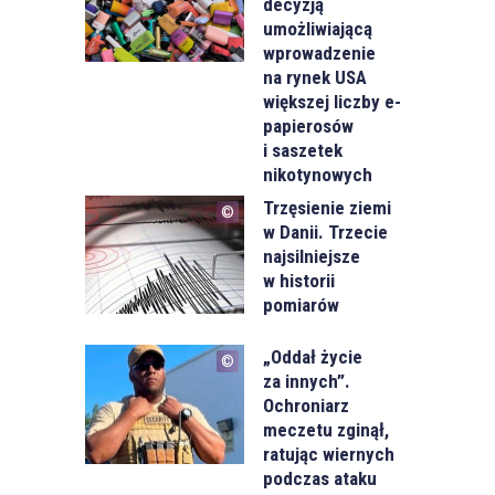
decyzją
umożliwiającą
wprowadzenie
na rynek USA
większej liczby e-
papierosów
i saszetek
nikotynowych
Trzęsienie ziemi
w Danii. Trzecie
najsilniejsze
w historii
pomiarów
„Oddał życie
za innych”.
Ochroniarz
meczetu zginął,
ratując wiernych
podczas ataku