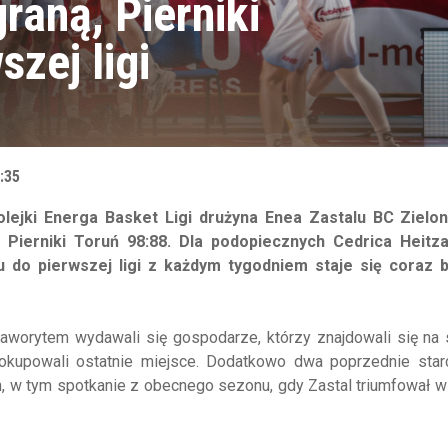
raną, Pierniki
szej ligi
:35
olejki Energa Basket Ligi drużyna Enea Zastalu BC Zielo
Pierniki Toruń 98:88. Dla podopiecznych Cedrica Heitza
 do pierwszej ligi z każdym tygodniem staje się coraz b
orytem wydawali się gospodarze, którzy znajdowali się na 
 okupowali ostatnie miejsce. Dodatkowo dwa poprzednie starc
 w tym spotkanie z obecnego sezonu, gdy Zastal triumfował w