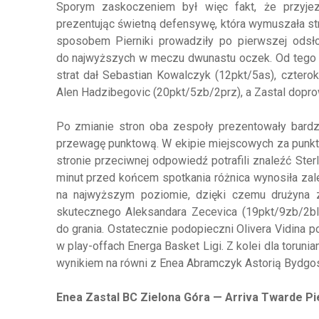
Sporym zaskoczeniem był więc fakt, że przyjezd
prezentując świetną defensywę, która wymuszała st
sposobem Pierniki prowadziły po pierwszej odsło
do najwyższych w meczu dwunastu oczek. Od tego m
strat dał Sebastian Kowalczyk (12pkt/5as), czterok
Alen Hadzibegovic (20pkt/5zb/2prz), a Zastal dopro
Po zmianie stron oba zespoły prezentowały bard
przewagę punktową. W ekipie miejscowych za punkt
stronie przeciwnej odpowiedź potrafili znaleźć Ste
minut przed końcem spotkania różnica wynosiła zal
na najwyższym poziomie, dzięki czemu drużyna z
skutecznego Aleksandara Zecevica (19pkt/9zb/2bl
do grania. Ostatecznie podopieczni Olivera Vidina po
w play-offach Energa Basket Ligi. Z kolei dla toruni
wynikiem na równi z Enea Abramczyk Astorią Bydgo
Enea Zastal BC Zielona Góra — Arriva Twarde Pie