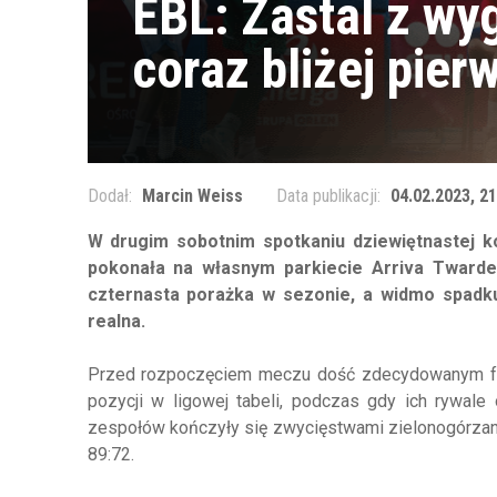
EBL: Zastal z wyg
coraz bliżej pierw
Dodał:
Marcin Weiss
Data publikacji:
04.02.2023, 21
W drugim sobotnim spotkaniu dziewiętnastej k
pokonała na własnym parkiecie Arriva Twarde 
czternasta porażka w sezonie, a widmo spadku
realna.
Przed rozpoczęciem meczu dość zdecydowanym faw
pozycji w ligowej tabeli, podczas gdy ich rywale
zespołów kończyły się zwycięstwami zielonogórzan,
89:72.