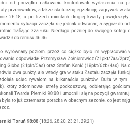
ni od początku całkowicie kontrolowali wydarzenia na par
raty przeciwników, a także skuteczną egzekucję zagrywek w at
nie 26:18, a po trzech minutach drugiej kwarty powiększyły 
omentu sytuacja zaczęła się jednak odwracać, a sygnał do od
rotnie trafiając zza łuku. Niedługo później do swojego kolegi 
wadził do remisu 46:46.
zo wyrównany poziom, przez co ciężko było im wypracować 
owanie odpowiadał Przemysław Żołnierewicz (21pkt/7as/2prz),
rling Gibbs (21pkt/5as) oraz Stefan Kenić (18pkt/6zb/4as). Na 
edwie dwa punkty, ale wtedy gra w ataku Zastalu zaczęła funk
dołała uciec rywalom na kilkanaście punktów. Duża w tym 
k), który zdominował strefę podkoszową, odbierając gościom
konali Twarde Pierniki 98:88 i umocnili się na pozycji gwarantuj
an była to już czternasta porażka w obecnym sezonie, co jest na
szcz.
rniki Toruń 98:88
(18:26, 28:20, 23:21, 29:21)