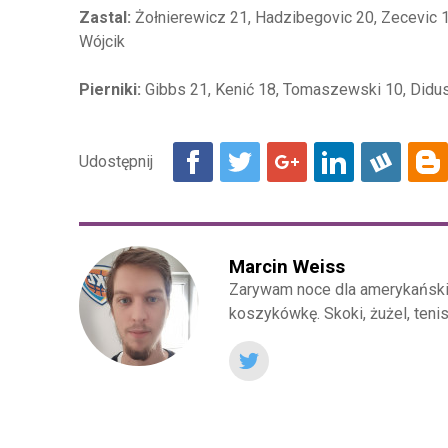
Zastal:
Żołnierewicz 21, Hadzibegovic 20, Zecevic 19,
Wójcik
Pierniki:
Gibbs 21, Kenić 18, Tomaszewski 10, Didusz
Marcin Weiss
Zarywam noce dla amerykańskie
koszykówkę. Skoki, żużel, teni