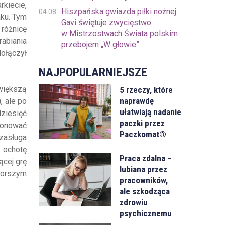
kiecie,
Hiszpańska gwiazda piłki nożnej
04.08
aku. Tym
Gavi świętuje zwycięstwo
różnicę
w Mistrzostwach Świata polskim
rabiania
przebojem „W głowie”
dołączył
NAJPOPULARNIEJSZE
większą
5 rzeczy, które
naprawdę
 ale po
ułatwiają nadanie
dziesięć
paczki przez
cjonować
Paczkomat®
zasługa
 ochotę
Praca zdalna –
ącej grę
lubiana przez
jgorszym
pracowników,
ale szkodząca
zdrowiu
psychicznemu