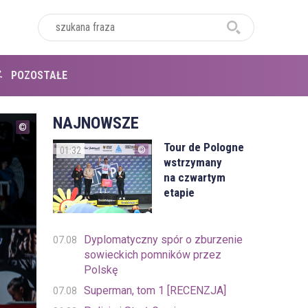
POZOSTAŁE
NAJNOWSZE
Tour de Pologne
01:32
wstrzymany
na czwartym
etapie
Dyplomatyczny spór o zburzenie
07.08
sowieckich pomników przez
Polskę
Superman, tom 1 [RECENZJA]
07.08