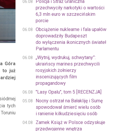
Policja i Straż Graniczna
06.08
przechwyciły narkotyki o wartości
6,3 mln euro w szczecińskim
porcie
Obciążenie nuklearne i fala upałów
06.08
doprowadziły Budapeszt
do wyłączenia ikonicznych świateł
Parlamentu
„Wytnij, wydrukuj, schwytany”:
06.08
na Góra
ukraińscy marines przechwycili
rosyjskich żołnierzy
 to już
inscenizujących film
ardziej
propagandowy
"Lasy Opalu", tom 5 [RECENZJA]
06.08
siódmej
Nocny ostrzał na Bałakliję i Sumę
05.08
ia tych
spowodował śmierć wielu osób
 Toruniu
i ranienie kilkudziesięciu osób
Zamek Książ w Polsce odzyskuje
04.08
przedwojenne wnętrza