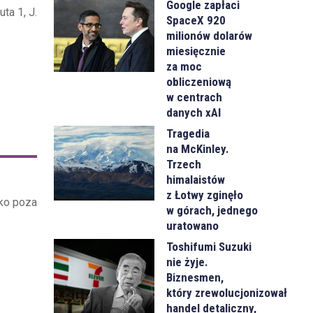
Google zapłaci
ta 1, J.
SpaceX 920
milionów dolarów
miesięcznie
za moc
obliczeniową
w centrach
danych xAI
Tragedia
na McKinley.
Trzech
himalaistów
z Łotwy zginęło
eko poza
w górach, jednego
uratowano
Toshifumi Suzuki
nie żyje.
Biznesmen,
który zrewolucjonizował
handel detaliczny,