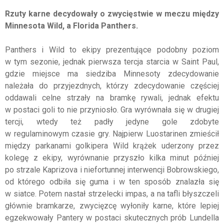
Rzuty karne decydowały o zwycięstwie w meczu między
Minnesota Wild, a Florida Panthers.
Panthers i Wild to ekipy prezentujące podobny poziom
w tym sezonie, jednak pierwsza tercja starcia w Saint Paul,
gdzie miejsce ma siedziba Minnesoty zdecydowanie
należała do przyjezdnych, którzy zdecydowanie częściej
oddawali celne strzały na bramkę rywali, jednak efektu
w postaci goli to nie przyniosło. Gra wyrównała się w drugiej
tercji, wtedy też padły jedyne gole zdobyte
w regulaminowym czasie gry. Najpierw Luostarinen zmieścił
między parkanami golkipera Wild krążek uderzony przez
kolegę z ekipy, wyrównanie przyszło kilka minut później
po strzale Kaprizova i niefortunnej interwencji Bobrowskiego,
od którego odbiła się guma i w ten sposób znalazła się
w siatce. Potem nastał strzelecki impas, a na tafli błyszczeli
głównie bramkarze, zwycięzcę wyłoniły karne, które lepiej
egzekwowały Pantery w postaci skutecznych prób Lundella