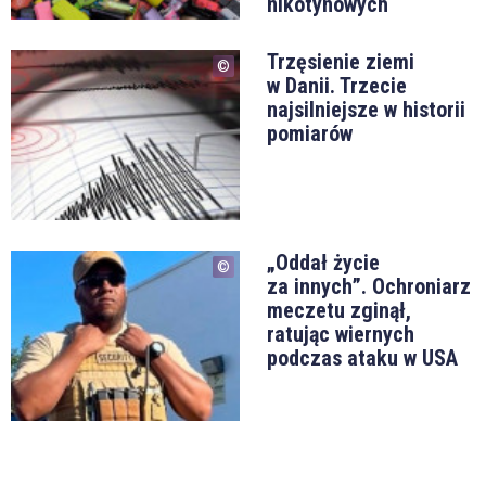
nikotynowych
Trzęsienie ziemi
w Danii. Trzecie
najsilniejsze w historii
pomiarów
„Oddał życie
za innych”. Ochroniarz
meczetu zginął,
ratując wiernych
podczas ataku w USA