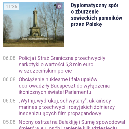
Dyplomatyczny spór
11:36
o zburzenie
sowieckich pomników
przez Polskę
06.08
Policja i Straż Graniczna przechwyciły
narkotyki o wartości 6,3 mln euro
w szczecińskim porcie
06.08
Obciążenie nuklearne i fala upałów
doprowadziły Budapeszt do wyłączenia
ikonicznych świateł Parlamentu
06.08
„Wytnij, wydrukuj, schwytany”: ukraińscy
marines przechwycili rosyjskich żołnierzy
inscenizujących film propagandowy
05.08
Nocny ostrzał na Bałakliję i Sumę spowodował
śmierć wielu osób i ranienie kilkudziesięciu