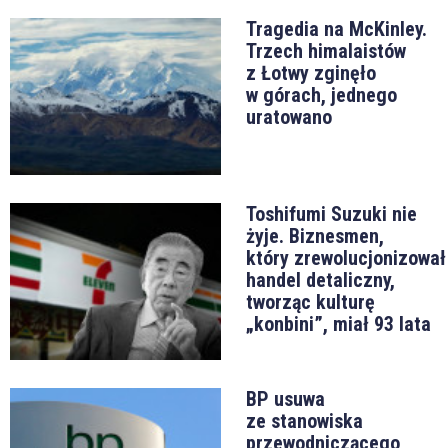
Tragedia na McKinley.
Trzech himalaistów
z Łotwy zginęło
w górach, jednego
uratowano
Toshifumi Suzuki nie
żyje. Biznesmen,
który zrewolucjonizował
handel detaliczny,
tworząc kulturę
„konbini”, miał 93 lata
BP usuwa
ze stanowiska
przewodniczącego