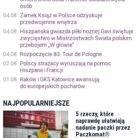
osób
04.08
Zamek Książ w Polsce odzyskuje
przedwojenne wnętrza
04.08
Hiszpańska gwiazda piłki nożnej Gavi świętuje
zwycięstwo w Mistrzostwach Świata polskim
przebojem „W głowie”
04.08
Rozpoczęcie 83. Tour de Pologne
02.08
Polscy strażacy wyruszają na pomoc
Hiszpanii i Francji
01.08
Raków i GKS Katowice awansują
do europejskich pucharów
NAJPOPULARNIEJSZE
5 rzeczy, które
naprawdę ułatwiają
nadanie paczki przez
Paczkomat®