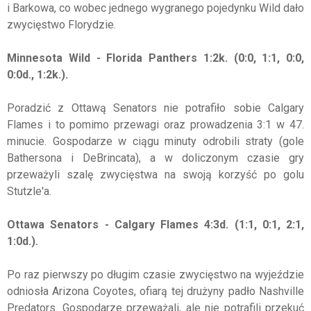
i Barkowa, co wobec jednego wygranego pojedynku Wild dało
zwycięstwo Florydzie.
Minnesota Wild - Florida Panthers 1:2k. (0:0, 1:1, 0:0,
0:0d., 1:2k.).
Poradzić z Ottawą Senators nie potrafiło sobie Calgary
Flames i to pomimo przewagi oraz prowadzenia 3:1 w 47.
minucie. Gospodarze w ciągu minuty odrobili straty (gole
Bathersona i DeBrincata), a w doliczonym czasie gry
przeważyli szalę zwycięstwa na swoją korzyść po golu
Stutzle'a.
Ottawa Senators - Calgary Flames 4:3d. (1:1, 0:1, 2:1,
1:0d.).
Po raz pierwszy po długim czasie zwycięstwo na wyjeździe
odniosła Arizona Coyotes, ofiarą tej drużyny padło Nashville
Predators. Gospodarze przeważali, ale nie potrafili przekuć