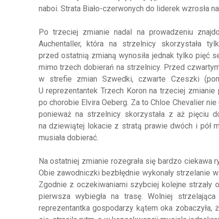
naboi. Strata Biało-czerwonych do liderek wzrosła na
Po trzeciej zmianie nadal na prowadzeniu znaj
Auchentaller, która na strzelnicy skorzystała t
przed ostatnią zmianą wynosiła jednak tylko pięć 
mimo trzech dobierań na strzelnicy. Przed czwarty
w strefie zmian Szwedki, czwarte Czeszki (pomi
U reprezentantek Trzech Koron na trzeciej zmianie 
po chorobie Elvira Oeberg. Za to Chloe Chevalier nie
ponieważ na strzelnicy skorzystała z aż pięciu 
na dziewiątej lokacie z stratą prawie dwóch i pół m
musiała dobierać.
Na ostatniej zmianie rozegrała się bardzo ciekawa 
Obie zawodniczki bezbłędnie wykonały strzelanie w p
Zgodnie z oczekiwaniami szybciej kolejne strzały od
pierwsza wybiegła na trasę. Wolniej strzelając
reprezentantka gospodarzy kątem oka zobaczyła, ż