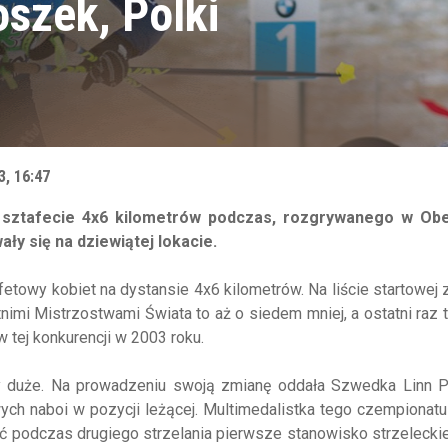
oszek, Polki
3, 16:47
 sztafecie 4x6 kilometrów podczas, rozgrywanego w Obe
ły się na dziewiątej lokacie.
etowy kobiet na dystansie 4x6 kilometrów. Na liście startowej 
nimi Mistrzostwami Świata to aż o siedem mniej, a ostatni raz 
w tej konkurencji w 2003 roku.
y duże. Na prowadzeniu swoją zmianę oddała Szwedka Linn P
ch naboi w pozycji leżącej. Multimedalistka tego czempionat
ć podczas drugiego strzelania pierwsze stanowisko strzelecki