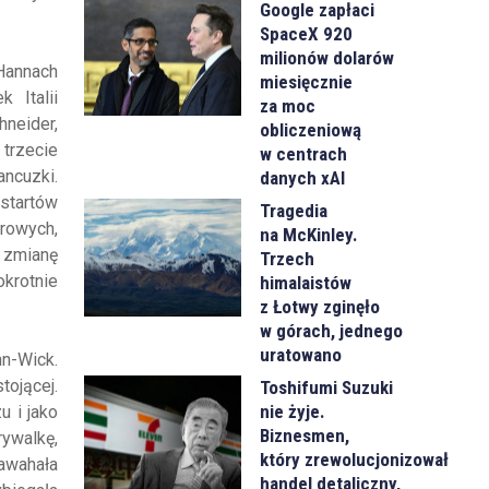
Google zapłaci
SpaceX 920
milionów dolarów
Hannach
miesięcznie
 Italii
za moc
hneider,
obliczeniową
 trzecie
w centrach
ncuzki.
danych xAI
 startów
Tragedia
orowych,
na McKinley.
 zmianę
Trzech
okrotnie
himalaistów
z Łotwy zginęło
w górach, jednego
uratowano
nn-Wick.
tojącej.
Toshifumi Suzuki
nie żyje.
u i jako
Biznesmen,
ywalkę,
który zrewolucjonizował
zawahała
handel detaliczny,