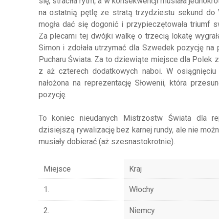
się, straciła rytm, a w konsekwencji musiała jedno
na ostatnią pętlę ze stratą trzydziestu sekund do
mogła dać się dogonić i przypieczętowała triumf 
Za plecami tej dwójki walkę o trzecią lokatę wygrała
Simon i zdołała utrzymać dla Szwedek pozycję na po
Pucharu Świata. Za to dziewiąte miejsce dla Polek 
z aż czterech dodatkowych naboi. W osiągnięciu
nałożona na reprezentację Słowenii, która przes
pozycję.
To koniec nieudanych Mistrzostw Świata dla re
dzisiejszą rywalizację bez karnej rundy, ale nie możn
musiały dobierać (aż szesnastokrotnie).
Miejsce
Kraj
1.
Włochy
2.
Niemcy