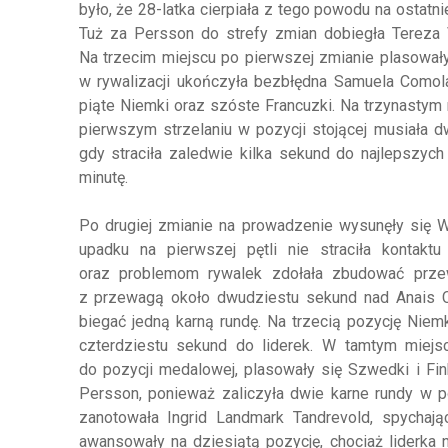
było, że 28-latka cierpiała z tego powodu na ostatnie
Tuż za Persson do strefy zmian dobiegła Tereza Vo
Na trzecim miejscu po pierwszej zmianie plasowały
w rywalizacji ukończyła bezbłędna Samuela Comol
piąte Niemki oraz szóste Francuzki. Na trzynastym
pierwszym strzelaniu w pozycji stojącej musiała dw
gdy straciła zaledwie kilka sekund do najlepszyc
minutę.
Po drugiej zmianie na prowadzenie wysunęły się W
upadku na pierwszej pętli nie straciła kontakt
oraz problemom rywalek zdołała zbudować prze
z przewagą około dwudziestu sekund nad Anais Che
biegać jedną karną rundę. Na trzecią pozycję Niem
czterdziestu sekund do liderek. W tamtym miejsc
do pozycji medalowej, plasowały się Szwedki i Fin
Persson, ponieważ zaliczyła dwie karne rundy w po
zanotowała Ingrid Landmark Tandrevold, spychaj
awansowały na dziesiątą pozycję, chociaż liderka 