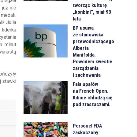
ybiegała
tworząc kulturę
 już nie
„konbini”, miał 93
 medali.
lata
iż Julia
BP usuwa
 liderka
ze stanowiska
zystania
przewodniczącego
h minut
Alberta
wunastą
Manifolda.
Powodem kwestie
zarządzania
ończyły
i zachowania
j stawki
Fala upałów
na French Open.
Kibice chłodzą się
pod zraszaczami.
Personel FDA
zaskoczony