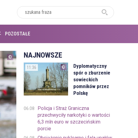
POZOSTAŁE
NAJNOWSZE
Dyplomatyczny
11:36
spór o zburzenie
sowieckich
pomników przez
Polskę
Policja i Straż Graniczna
06.08
przechwyciły narkotyki o wartości
6,3 mln euro w szczecińskim
porcie
Obciążenie nuklearne i fala upałów