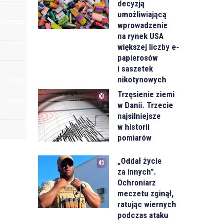
decyzją
umożliwiającą
wprowadzenie
na rynek USA
większej liczby e-
papierosów
i saszetek
nikotynowych
Trzęsienie ziemi
w Danii. Trzecie
najsilniejsze
w historii
pomiarów
„Oddał życie
za innych”.
Ochroniarz
meczetu zginął,
ratując wiernych
podczas ataku