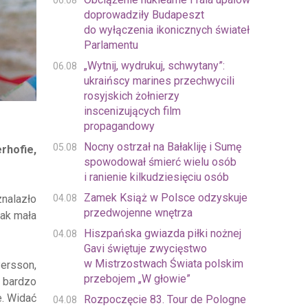
06.08
doprowadziły Budapeszt
do wyłączenia ikonicznych świateł
Parlamentu
„Wytnij, wydrukuj, schwytany”:
06.08
ukraińscy marines przechwycili
rosyjskich żołnierzy
inscenizujących film
propagandowy
Nocny ostrzał na Bałakliję i Sumę
05.08
rhofie,
spowodował śmierć wielu osób
i ranienie kilkudziesięciu osób
Zamek Książ w Polsce odzyskuje
04.08
znalazło
przedwojenne wnętrza
tak mała
Hiszpańska gwiazda piłki nożnej
04.08
Gavi świętuje zwycięstwo
w Mistrzostwach Świata polskim
ersson,
przebojem „W głowie”
u bardzo
e. Widać
Rozpoczęcie 83. Tour de Pologne
04.08