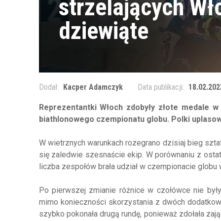
strzelających Wł
dziewiąte
Dodał:
Kacper Adamczyk
Data publikacji:
18.02.202
Reprezentantki Włoch zdobyły złote medale w
biathlonowego czempionatu globu. Polki uplasowa
W wietrznych warunkach rozegrano dzisiaj bieg sztaf
się zaledwie szesnaście ekip. W porównaniu z ostat
liczba zespołów brała udział w czempionacie globu 
Po pierwszej zmianie różnice w czołówce nie był
mimo konieczności skorzystania z dwóch dodatkowy
szybko pokonała drugą rundę, ponieważ zdołała zają