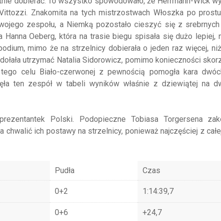
krotnie dobierać. To wszystko spowodowało, że Herrmann-Wick w
 Vittozzi. Znakomita na tych mistrzostwach Włoszka po prostu
swojego zespołu, a Niemką pozostało cieszyć się z srebrnych
 Hanna Oeberg, która na trasie biegu spisała się dużo lepiej, n
dium, mimo że na strzelnicy dobierała o jeden raz więcej, niż
zdołała utrzymać Natalia Sidorowicz, pomimo konieczności skor
 tego celu Biało-czerwonej z pewnością pomogła kara dwóc
unęła ten zespół w tabeli wyników właśnie z dziewiątej na d
prezentantek Polski. Podopieczne Tobiasa Torgersena zak
a chwalić ich postawy na strzelnicy, ponieważ najczęściej z całe
Pudła
Czas
0+2
1:14:39,7
0+6
+24,7