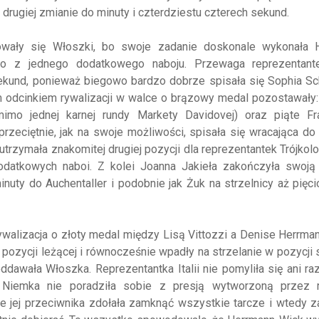
 drugiej zmianie do minuty i czterdziestu czterech sekund.
dowały się Włoszki, bo swoje zadanie doskonale wykonała 
ylko z jednego dodatkowego naboju. Przewaga reprezentantek
sekund, ponieważ biegowo bardzo dobrze spisała się Sophia Sc
m odcinkiem rywalizacji w walce o brązowy medal pozostawały:
mo jednej karnej rundy Markety Davidovej) oraz piąte Fra
przeciętnie, jak na swoje możliwości, spisała się wracająca do
 utrzymała znakomitej drugiej pozycji dla reprezentantek Trójkol
dodatkowych naboi. Z kolei Joanna Jakieła zakończyła swoją
inuty do Auchentaller i podobnie jak Żuk na strzelnicy aż pięci
rywalizacja o złoty medal między Lisą Vittozzi a Denise Herrma
ozycji leżącej i równocześnie wpadły na strzelanie w pozycji s
dawała Włoszka. Reprezentantka Italii nie pomyliła się ani raz
a Niemka nie poradziła sobie z presją wytworzoną przez r
e jej przeciwnika zdołała zamknąć wszystkie tarcze i wtedy 