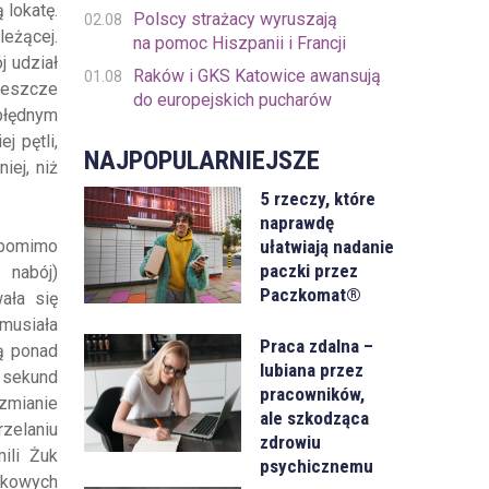
 lokatę.
Polscy strażacy wyruszają
02.08
leżącej.
na pomoc Hiszpanii i Francji
j udział
Raków i GKS Katowice awansują
01.08
jeszcze
do europejskich pucharów
zbłędnym
j pętli,
NAJPOPULARNIEJSZE
iej, niż
5 rzeczy, które
naprawdę
ułatwiają nadanie
, pomimo
paczki przez
 nabój)
Paczkomat®
ała się
musiała
Praca zdalna –
tą ponad
lubiana przez
 sekund
pracowników,
 zmianie
ale szkodząca
rzelaniu
zdrowiu
ili Żuk
psychicznemu
atkowych