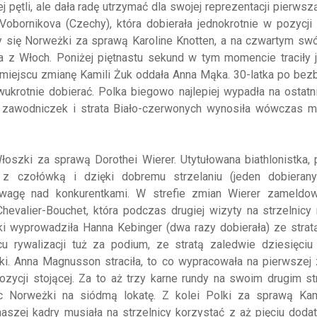
j pętli, ale dała radę utrzymać dla swojej reprezentacji pierwszą
bornikova (Czechy), która dobierała jednokrotnie w pozycji 
 się Norweżki za sprawą Karoline Knotten, a na czwartym swó
a z Włoch. Poniżej piętnastu sekund w tym momencie traciły 
 miejscu zmianę Kamili Żuk oddała Anna Mąka. 30-latka po be
ukrotnie dobierać. Polka biegowo najlepiej wypadła na ostatnie
h zawodniczek i strata Biało-czerwonych wynosiła wówczas mn
łoszki za sprawą Dorothei Wierer. Utytułowana biathlonistka
u z czołówką i dzięki dobremu strzelaniu (jeden dobierany
wagę nad konkurentkami. W strefie zmian Wierer zameldow
valier-Bouchet, która podczas drugiej wizyty na strzelnicy 
ki wyprowadziła Hanna Kebinger (dwa razy dobierała) ze stra
u rywalizacji tuż za podium, ze stratą zaledwie dziesięciu
ki. Anna Magnusson straciła, to co wypracowała na pierwszej
zycji stojącej. Za to aż trzy karne rundy na swoim drugim st
ąc Norweżki na siódmą lokatę. Z kolei Polki za sprawą Kam
naszej kadry musiała na strzelnicy korzystać z aż pięciu dod