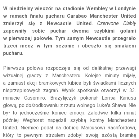
W niedzielny wieczór na stadionie Wembley w Londynie
w ramach finału pucharu Carabao Manchester United
zmierzył się z Newcastle United.
Czerwone Diabły
zapewniły sobie puchar dwoma szybkimi golami
w pierwszej połowie. Tym samym Newcastle przegrało
trzeci mecz w tym sezonie i obeszło się smakiem
pucharu.
Pierwsza połowa rozpoczęła się od delikatnej przewagi
wizualnej graczy z Manchesteru. Kolejne minuty mijały,
a zamiast akcji bramkowych kibice byli świadkami licznych
nieprzepisowych zagrań. Wynik spotkania otworzył w 33.
minucie Casemiro. Brazylijczyk pokonał Lorisa Kariusa
głową, po dośrodkowaniu z rzutu wolnego Luke'a Shawa. Nie
był to jednocześnie koniec emocji. Zaledwie kilka minut
później Weghorst napędził szybką kontrę Manchesteru
United. Niemiec podał na dobieg Marcusowi Rashfordowi,
który to pewnym strzałem zdobył swoją szóstą bramkę