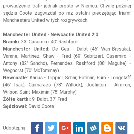
prowadzenie trafił jednak prosto w Niemca. Chwilę później
sędzia Coote zagwizdał po raz ostatni pieczętując triumf
Manchesteru United w tych rozgrywkach.
Manchester United - Newcastle United 2:0
Bramki:
33' Casemiro, 40' Rashford
Manchester United:
De Gea - Dalot (46' Wan-Bissaka),
Varane, Martinez, Shaw - Fred (69' Sabitzer), Casemiro -
Antony (82' Sancho), Fernandes, Rashford (88' Maguire) -
Weghorst (70' McTominay)
Newcastle:
Karius - Trippier, Schar, Botman, Burn - Longstaff
(46' Isak), Guimaraes (78' Willock), Joelinton - Almiron,
Wilson, Saint-Maximin (78' Murphy)
Żółte kartki:
9' Dalot, 37' Fred
Sędziował:
David Coote