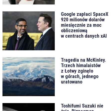
Google zapłaci SpaceX
920 milionów dolarów
miesięcznie za moc
obliczeniową
w centrach danych xAI
Tragedia na McKinley.
Trzech himalaistów
z Łotwy zginęło
w górach, jednego
uratowano
Toshifumi Suzuki nie