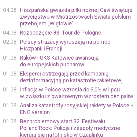
04.08
Hiszpańska gwiazda piłki nożnej Gavi świętuje
zwycięstwo w Mistrzostwach Świata polskim
przebojem „W głowie”
04.08
Rozpoczęcie 83. Tour de Pologne
02.08
Polscy strażacy wyruszają na pomoc
Hiszpanii i Francji
01.08
Raków i GKS Katowice awansują
do europejskich pucharów
01.08
Eksperci ostrzegają przed kampanią
dezinformacyjną po katastrofie rakietowej
01.08
Inflacja w Polsce wzrosła do 3,0% w lipcu
w związku z gwałtownym wzrostem cen paliw
01.08
Analiza katastrofy rosyjskiej rakiety w Polsce +
ENG version
01.08
Bezproblemowy start 32. Festiwalu
Pol'and'Rock: Policja i zespoły medyczne
kierują się na lotnisko w Czaplinku