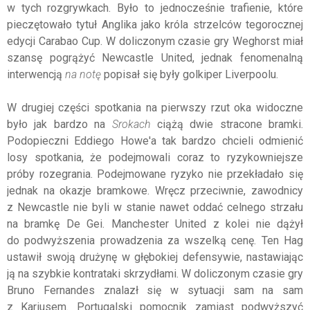
w tych rozgrywkach. Było to jednocześnie trafienie, które
pieczętowało tytuł Anglika jako króla strzelców tegorocznej
edycji Carabao Cup. W doliczonym czasie gry Weghorst miał
szansę pogrążyć Newcastle United, jednak fenomenalną
interwencją
na notę
popisał się były golkiper Liverpoolu.
W drugiej części spotkania na pierwszy rzut oka widoczne
było jak bardzo na
Srokach
ciążą dwie stracone bramki.
Podopieczni Eddiego Howe'a tak bardzo chcieli odmienić
losy spotkania, że podejmowali coraz to ryzykowniejsze
próby rozegrania. Podejmowane ryzyko nie przekładało się
jednak na okazje bramkowe. Wręcz przeciwnie, zawodnicy
z Newcastle nie byli w stanie nawet oddać celnego strzału
na bramkę De Gei. Manchester United z kolei nie dążył
do podwyższenia prowadzenia za wszelką cenę. Ten Hag
ustawił swoją drużynę w głębokiej defensywie, nastawiając
ją na szybkie kontrataki skrzydłami. W doliczonym czasie gry
Bruno Fernandes znalazł się w sytuacji sam na sam
z Kariusem. Portugalski pomocnik zamiast podwyższyć