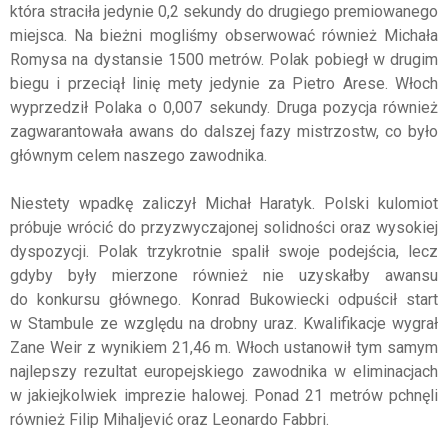
która straciła jedynie 0,2 sekundy do drugiego premiowanego
miejsca. Na bieżni mogliśmy obserwować również Michała
Romysa na dystansie 1500 metrów. Polak pobiegł w drugim
biegu i przeciął linię mety jedynie za Pietro Arese. Włoch
wyprzedził Polaka o 0,007 sekundy. Druga pozycja również
zagwarantowała awans do dalszej fazy mistrzostw, co było
głównym celem naszego zawodnika.
Niestety wpadkę zaliczył Michał Haratyk. Polski kulomiot
próbuje wrócić do przyzwyczajonej solidności oraz wysokiej
dyspozycji. Polak trzykrotnie spalił swoje podejścia, lecz
gdyby były mierzone również nie uzyskałby awansu
do konkursu głównego. Konrad Bukowiecki odpuścił start
w Stambule ze względu na drobny uraz. Kwalifikacje wygrał
Zane Weir z wynikiem 21,46 m. Włoch ustanowił tym samym
najlepszy rezultat europejskiego zawodnika w eliminacjach
w jakiejkolwiek imprezie halowej. Ponad 21 metrów pchnęli
również Filip Mihaljević oraz Leonardo Fabbri.