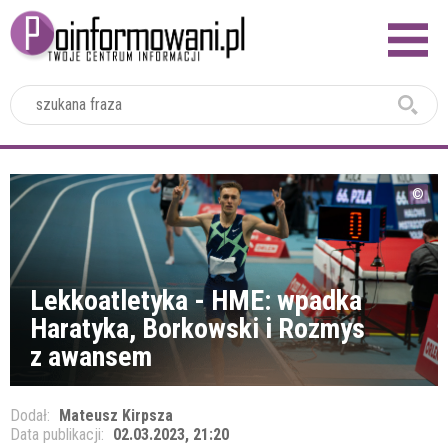
2024
Lekkoatletyka - HME: wpadka
Haratyka, Borkowski i Rozmys
z awansem
Dodał:
Mateusz Kirpsza
Data publikacji:
02.03.2023, 21:20