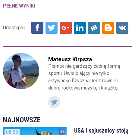
PEŁNE WYNIKI
Mateusz Kirpsza
Pismak nie gardzący żadną formą
sportu. Uwielbiający nie tylko
aktywność fizyczną, lecz również
dobrą rockową muzykę i książkę.
NAJNOWSZE
USA i sojusznicy stoją
08.08