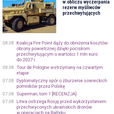
w obliczu wyczerpania
rezerw myśliwców
przechwytujących
08.08
Koalicja Fire Point dąży do obniżenia kosztów
obrony powietrznej dzięki pociskom
przechwytującym o wartości 1 mln euro
do 2027 r.
08.08
Tour de Pologne wstrzymany na czwartym
etapie
07.08
Dyplomatyczny spór o zburzenie sowieckich
pomników przez Polskę
07.08
Superman, tom 1 [RECENZJA]
07.08
Litwa ostrzega Rosję przed wykorzystaniem
przechwyconych ukraińskich dronów
w operacjach na Bałtyku