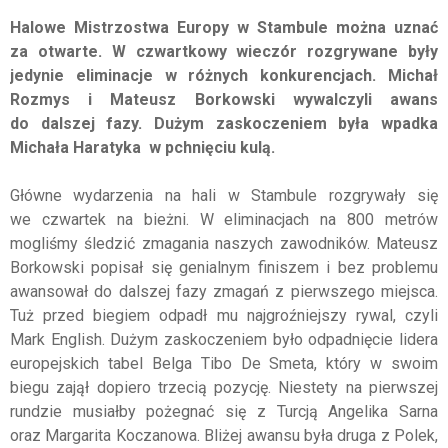
Halowe Mistrzostwa Europy w Stambule można uznać
za otwarte. W czwartkowy wieczór rozgrywane były
jedynie eliminacje w różnych konkurencjach. Michał
Rozmys i Mateusz Borkowski wywalczyli awans
do dalszej fazy. Dużym zaskoczeniem była wpadka
Michała Haratyka w pchnięciu kulą.
Główne wydarzenia na hali w Stambule rozgrywały się
we czwartek na bieżni. W eliminacjach na 800 metrów
mogliśmy śledzić zmagania naszych zawodników. Mateusz
Borkowski popisał się genialnym finiszem i bez problemu
awansował do dalszej fazy zmagań z pierwszego miejsca.
Tuż przed biegiem odpadł mu najgroźniejszy rywal, czyli
Mark English. Dużym zaskoczeniem było odpadnięcie lidera
europejskich tabel Belga Tibo De Smeta, który w swoim
biegu zajął dopiero trzecią pozycję. Niestety na pierwszej
rundzie musiałby pożegnać się z Turcją Angelika Sarna
oraz Margarita Koczanowa. Bliżej awansu była druga z Polek,