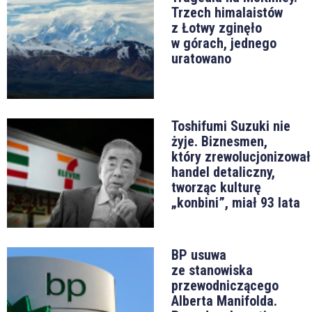
Trzech himalaistów
z Łotwy zginęło
w górach, jednego
uratowano
Toshifumi Suzuki nie
żyje. Biznesmen,
który zrewolucjonizował
handel detaliczny,
tworząc kulturę
„konbini”, miał 93 lata
BP usuwa
ze stanowiska
przewodniczącego
Alberta Manifolda.