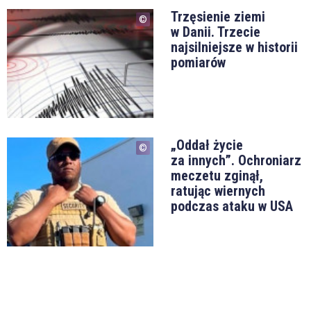
Trzęsienie ziemi
w Danii. Trzecie
najsilniejsze w historii
pomiarów
„Oddał życie
za innych”. Ochroniarz
meczetu zginął,
ratując wiernych
podczas ataku w USA