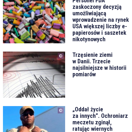
Personel FDA
zaskoczony decyzją
umożliwiającą
wprowadzenie na rynek
USA większej liczby e-
papierosów i saszetek
nikotynowych
Trzęsienie ziemi
w Danii. Trzecie
najsilniejsze w historii
pomiarów
„Oddał życie
za innych”. Ochroniarz
meczetu zginął,
ratując wiernych