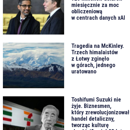
miesięcznie za moc
obliczeniową
w centrach danych xAI
Tragedia na McKinley.
Trzech himalaistów
z Łotwy zginęło
w górach, jednego
uratowano
Toshifumi Suzuki nie
żyje. Biznesmen,
który zrewolucjonizował
handel detaliczny,
tworząc kulturę