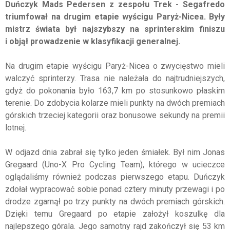
Duńczyk Mads Pedersen z zespołu Trek - Segafredo
triumfował na drugim etapie wyścigu Paryż-Nicea. Były
mistrz świata był najszybszy na sprinterskim finiszu
i objął prowadzenie w klasyfikacji generalnej.
Na drugim etapie wyścigu Paryż-Nicea o zwycięstwo mieli
walczyć sprinterzy. Trasa nie należała do najtrudniejszych,
gdyż do pokonania było 163,7 km po stosunkowo płaskim
terenie. Do zdobycia kolarze mieli punkty na dwóch premiach
górskich trzeciej kategorii oraz bonusowe sekundy na premii
lotnej.
W odjazd dnia zabrał się tylko jeden śmiałek. Był nim Jonas
Gregaard (Uno-X Pro Cycling Team), którego w ucieczce
oglądaliśmy również podczas pierwszego etapu. Duńczyk
zdołał wypracować sobie ponad cztery minuty przewagi i po
drodze zgarnął po trzy punkty na dwóch premiach górskich.
Dzięki temu Gregaard po etapie założył koszulkę dla
najlepszego górala. Jego samotny rajd zakończył się 53 km