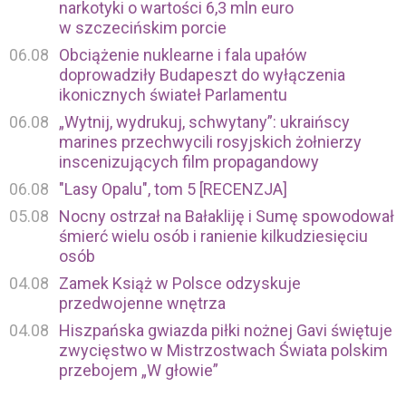
narkotyki o wartości 6,3 mln euro
w szczecińskim porcie
06.08
Obciążenie nuklearne i fala upałów
doprowadziły Budapeszt do wyłączenia
ikonicznych świateł Parlamentu
06.08
„Wytnij, wydrukuj, schwytany”: ukraińscy
marines przechwycili rosyjskich żołnierzy
inscenizujących film propagandowy
06.08
"Lasy Opalu", tom 5 [RECENZJA]
05.08
Nocny ostrzał na Bałakliję i Sumę spowodował
śmierć wielu osób i ranienie kilkudziesięciu
osób
04.08
Zamek Książ w Polsce odzyskuje
przedwojenne wnętrza
04.08
Hiszpańska gwiazda piłki nożnej Gavi świętuje
zwycięstwo w Mistrzostwach Świata polskim
przebojem „W głowie”