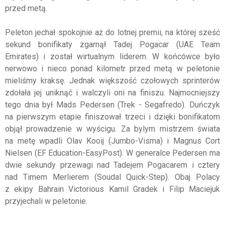
przed metą.
Peleton jechał spokojnie aż do lotnej premii, na której sześć
sekund bonifikaty zgarnął Tadej Pogacar (UAE Team
Emirates) i został wirtualnym liderem. W końcówce było
nerwowo i nieco ponad kilometr przed metą w peletonie
mieliśmy kraksę. Jednak większość czołowych sprinterów
zdołała jej uniknąć i walczyli oni na finiszu. Najmocniejszy
tego dnia był Mads Pedersen (Trek - Segafredo). Duńczyk
na pierwszym etapie finiszował trzeci i dzięki bonifikatom
objął prowadzenie w wyścigu. Za bylym mistrzem świata
na metę wpadli Olav Kooij (Jumbo-Visma) i Magnus Cort
Nielsen (EF Education-EasyPost). W generalce Pedersen ma
dwie sekundy przewagi nad Tadejem Pogacarem i cztery
nad Timem Merlierem (Soudal Quick-Step). Obaj Polacy
z ekipy Bahrain Victorious Kamil Gradek i Filip Maciejuk
przyjechali w peletonie.