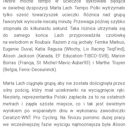
l'Arbre mocne tempo w ucieczce dyktowała będąca
w świetnej dyspozycji Marta Lach. Tempo Polki wytrzymało
tylko sześć towarzyszek ucieczki. Różnica nad grupą
faworytek wynosiła niecałą minutę. Przewaga później szybko
stopniała do kilkunastu sekund. Taka różnica utrzymała się
do samego końca. Lach przyprowadziła czołówkę
na welodrom w Roubaix. Razem z nią jechały: Femke Markus,
Eugenie Duval, Katia Ragusa (Włochy, Liv Racing TeqFind),
Alison Jackson (Kanada, EF Education-TIBCO-SVB), Marion
Borras (Francja, St Michel-Mavic-Auber93) i Marthe Truyen
(Belgia, Fenix-Deceuninck).
Marta Lach ciągnęła grupę, aby nie została doścignięta przez
silny pościg, który miał uciekinierki na wyciągnięcie ręki.
Niestety, reprezentantka Polski zapłaciła za to na ostatnich
metrach i zajęła szóste miejsce, co i tak jest świetnym
wynikiem po wspaniałym dniu w wykonaniu zawodniczki
Ceratizit-WNT Pro Cycling. Na finiszu pomimo dużej pracy
we wcześniejszej fazie wyścigu najmocniejsza była Alison