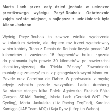
Marta Lach przez cały dzień jechała w ucieczce
prestiżowego wyścigu Paryż-Roubaix. Ostatecznie
zajęła szóste miejsce, a najlepsza z uciekinierek była
Alison Jackson.
Wyścig Paryż-Roubaix to zawsze wielkie wydarzenie
w kolarskim świecie, ale dopiero raz trzeci wystartowały
w nim kobiety. Trasa z Denain do Roubaix liczyła ponad 145
kilometrów i zawierała 18 fragmentów bruku. Łącznie
do pokonania było prawie 30 kilometrów po nawierzchni
charakterystycznej dla "Piekła Północy". Zawodniczki
musiały się zmierzyć m.in. z pięciogwiazdkowymi Mons-en-
Pevele oraz Carrefour de l'Arbre. W porównaniu z męską
edycję zabrakło przede wszystkim Lasku Arenberg.
Na starcie stanęło kilka Polek: Agnieszka Skalniak-Sójka
(Canyon SRAM Racing), Marta Lach (Ceratizit-WNT Pro
Cycling), Marta Jaskulska (Liv Racing TeqFind), Karolina
Kumięga (UAE Team ADQ) i Kaja Rysz (Lifeplus Wahoo).