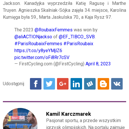
Jackson. Kanadyjka wyprzedziła Katię Ragusę i Marthe
Truyen. Agnieszka Skalniak-Sójka zajęła 34. miejsce, Karolina
Kumięga była 59., Marta Jaskulska 70., a Kaja Rysz 97.
The 2023
@RoubaixFemmes
was won by
@aliACTIONjackso
of
@EF_TIBCO_SVB
.
#ParisRoubaixFemmes
#ParisRoubaix
https://t.co/y8yeYMjlZ6
pic.twitter.com/oFi8Rr7cSV
— FirstCycling.com (@FirstCycling)
April 8, 2023
Kamil Karczmarek
Pasjonat sportu, a przede wszystkim
igrzysk olimpijskich. Na portalu zajmuję