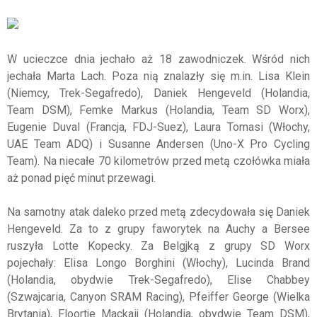
W ucieczce dnia jechało aż 18 zawodniczek. Wśród nich
jechała Marta Lach. Poza nią znalazły się m.in. Lisa Klein
(Niemcy, Trek-Segafredo), Daniek Hengeveld (Holandia,
Team DSM), Femke Markus (Holandia, Team SD Worx),
Eugenie Duval (Francja, FDJ-Suez), Laura Tomasi (Włochy,
UAE Team ADQ) i Susanne Andersen (Uno-X Pro Cycling
Team). Na niecałe 70 kilometrów przed metą czołówka miała
aż ponad pięć minut przewagi.
Na samotny atak daleko przed metą zdecydowała się Daniek
Hengeveld. Za to z grupy faworytek na Auchy a Bersee
ruszyła Lotte Kopecky. Za Belgjką z grupy SD Worx
pojechały: Elisa Longo Borghini (Włochy), Lucinda Brand
(Holandia, obydwie Trek-Segafredo), Elise Chabbey
(Szwajcaria, Canyon SRAM Racing), Pfeiffer George (Wielka
Brytania), Floortje Mackaij (Holandia, obydwie Team DSM),