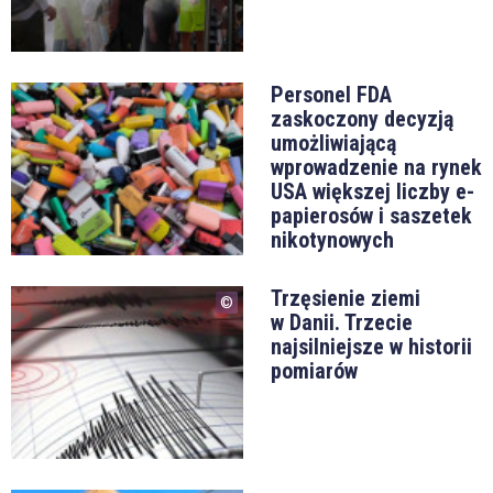
Personel FDA
zaskoczony decyzją
umożliwiającą
wprowadzenie na rynek
USA większej liczby e-
papierosów i saszetek
nikotynowych
Trzęsienie ziemi
w Danii. Trzecie
najsilniejsze w historii
pomiarów