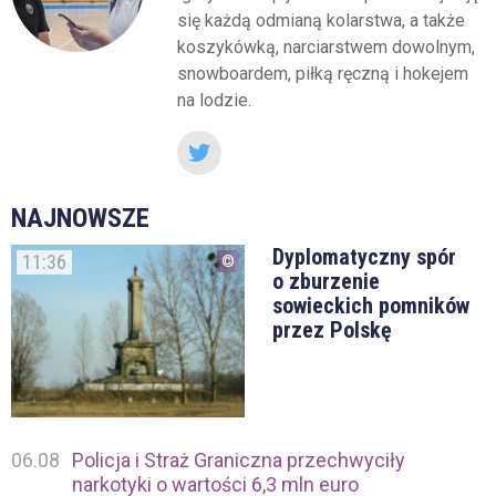
się każdą odmianą kolarstwa, a także
koszykówką, narciarstwem dowolnym,
snowboardem, piłką ręczną i hokejem
na lodzie.
NAJNOWSZE
Dyplomatyczny spór
11:36
o zburzenie
sowieckich pomników
przez Polskę
06.08
Policja i Straż Graniczna przechwyciły
narkotyki o wartości 6,3 mln euro