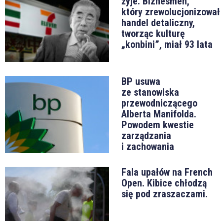
żyje. Biznesmen,
który zrewolucjonizował
handel detaliczny,
tworząc kulturę
„konbini”, miał 93 lata
BP usuwa
ze stanowiska
przewodniczącego
Alberta Manifolda.
Powodem kwestie
zarządzania
i zachowania
Fala upałów na French
Open. Kibice chłodzą
się pod zraszaczami.