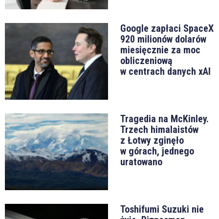
Google zapłaci SpaceX
920 milionów dolarów
miesięcznie za moc
obliczeniową
w centrach danych xAI
Tragedia na McKinley.
Trzech himalaistów
z Łotwy zginęło
w górach, jednego
uratowano
Toshifumi Suzuki nie