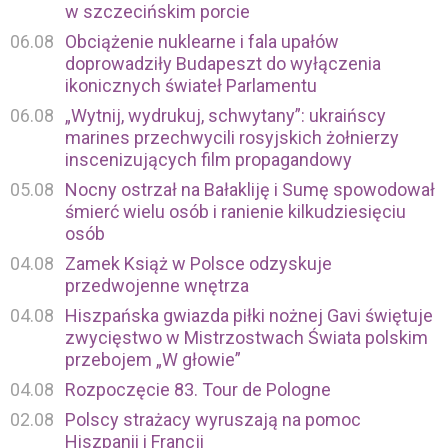
w szczecińskim porcie
06.08
Obciążenie nuklearne i fala upałów
doprowadziły Budapeszt do wyłączenia
ikonicznych świateł Parlamentu
06.08
„Wytnij, wydrukuj, schwytany”: ukraińscy
marines przechwycili rosyjskich żołnierzy
inscenizujących film propagandowy
05.08
Nocny ostrzał na Bałakliję i Sumę spowodował
śmierć wielu osób i ranienie kilkudziesięciu
osób
04.08
Zamek Książ w Polsce odzyskuje
przedwojenne wnętrza
04.08
Hiszpańska gwiazda piłki nożnej Gavi świętuje
zwycięstwo w Mistrzostwach Świata polskim
przebojem „W głowie”
04.08
Rozpoczęcie 83. Tour de Pologne
02.08
Polscy strażacy wyruszają na pomoc
Hiszpanii i Francji