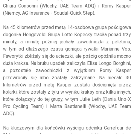
Chiara Consonni (Włochy, UAE Team ADQ) i Romy Kasper
(Niemcy, AG Insurance - Soudal-Quick Step).
Na 45 kilometrów przed metą 14-osobowa grupa pościgowa
dogoniła Hengeveld. Grupa Lotte Kopecky traciła ponad trzy
minuty, a minutę później jechały zawodniczki z peletonu,
w tym od dłuższego czasu goniąca rywalki Marianne Vos.
Faworytki zbliżały się do ucieczki, ale pościg opóźniła mocno
duża kraksa. Na bruku upadek zaliczyła Elisa Longo Borghini,
a pozostałe zawodniczki z wyjątkiem Romy Kasper
przewróciły się albo zostały zatrzymane. Na niecałe 30
kilometrów przed metą Kasper została doścignięta przez
kolarki, które zostały z tyłu w wyniku kraksy oraz kilka innych,
które dołączyły do tej grupy, w tym Julie Leth (Dania, Uno-X
Pro Cycling Team) i Marta Bastianelli (Włochy, UAE Team
ADQ).
Na kluczowym dla końcówki wyścigu odcinku Carrefour de