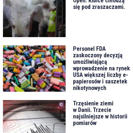
Open. Kibice chłodzą
się pod zraszaczami.
Personel FDA
zaskoczony decyzją
umożliwiającą
wprowadzenie na rynek
USA większej liczby e-
papierosów i saszetek
nikotynowych
Trzęsienie ziemi
w Danii. Trzecie
najsilniejsze w historii
pomiarów