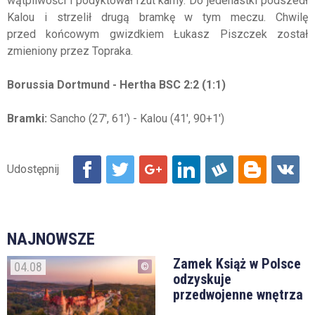
wątpliwości i podyktował rzut karny. Do jedenastki podszedł
Kalou i strzelił drugą bramkę w tym meczu. Chwilę
przed końcowym gwizdkiem Łukasz Piszczek został
zmieniony przez Topraka.
Borussia Dortmund - Hertha BSC 2:2 (1:1)
Bramki:
Sancho (27', 61') - Kalou (41', 90+1')
NAJNOWSZE
Zamek Książ w Polsce
04.08
odzyskuje
przedwojenne wnętrza