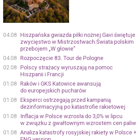
04.08
Hiszpańska gwiazda piłki nożnej Gavi świętuje
zwycięstwo w Mistrzostwach Świata polskim
przebojem „W głowie”
04.08
Rozpoczęcie 83. Tour de Pologne
02.08
Polscy strażacy wyruszają na pomoc
Hiszpanii i Francji
01.08
Raków i GKS Katowice awansują
do europejskich pucharów
01.08
Eksperci ostrzegają przed kampanią
dezinformacyjną po katastrofie rakietowej
01.08
Inflacja w Polsce wzrosła do 3,0% w lipcu
w związku z gwałtownym wzrostem cen paliw
01.08
Analiza katastrofy rosyjskiej rakiety w Polsce +
ENG version