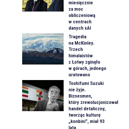
miesięcznie
za moc
obliczeniową
w centrach
danych xAI
Tragedia
na McKinley.
Trzech
himalaistów
z Łotwy zginęło
w górach, jednego
uratowano
Toshifumi Suzuki
nie żyje.
Biznesmen,
który zrewolucjonizował
handel detaliczny,
tworząc kulturę
„konbini”, miał 93
lata