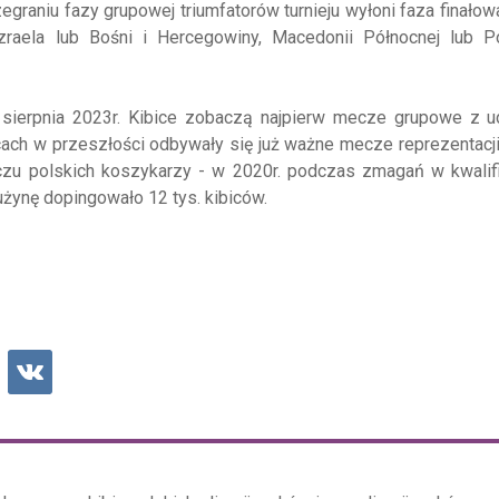
egraniu fazy grupowej triumfatorów turnieju wyłoni faza finałowa
aela lub Bośni i Hercegowiny, Macedonii Północnej lub Por
 sierpnia 2023r. Kibice zobaczą najpierw mecze grupowe z u
icach w przeszłości odbywały się już ważne mecze reprezentacji
eczu polskich koszykarzy - w 2020r. podczas zmagań w kwalif
żynę dopingowało 12 tys. kibiców.