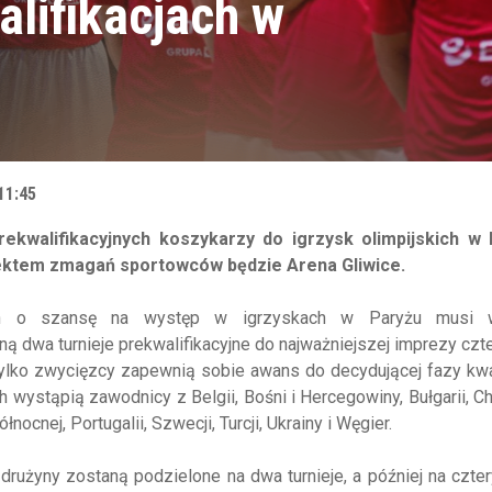
alifikacjach w
11:45
ekwalifikacyjnych koszykarzy do igrzysk olimpijskich w 
iektem zmagań sportowców będzie Arena Gliwice.
zn o szansę na występ w igrzyskach w Paryżu musi w
ą dwa turnieje prekwalifikacyjne do najważniejszej imprezy czte
lko zwycięzcy zapewnią sobie awans do decydującej fazy kwal
wystąpią zawodnicy z Belgii, Bośni i Hercegowiny, Bułgarii, Ch
łnocnej, Portugalii, Szwecji, Turcji, Ukrainy i Węgier.
 drużyny zostaną podzielone na dwa turnieje, a później na czter