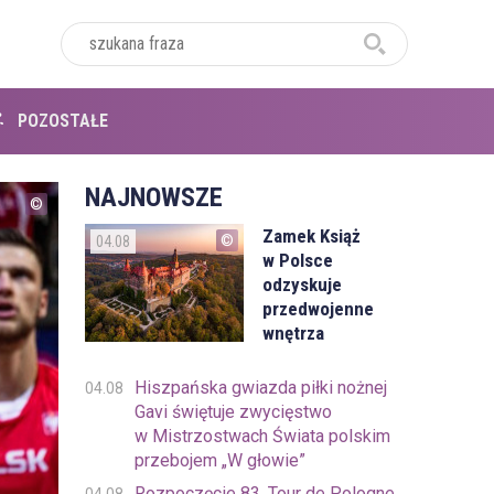
POZOSTAŁE
NAJNOWSZE
Zamek Książ
04.08
w Polsce
odzyskuje
przedwojenne
wnętrza
Hiszpańska gwiazda piłki nożnej
04.08
Gavi świętuje zwycięstwo
w Mistrzostwach Świata polskim
przebojem „W głowie”
Rozpoczęcie 83. Tour de Pologne