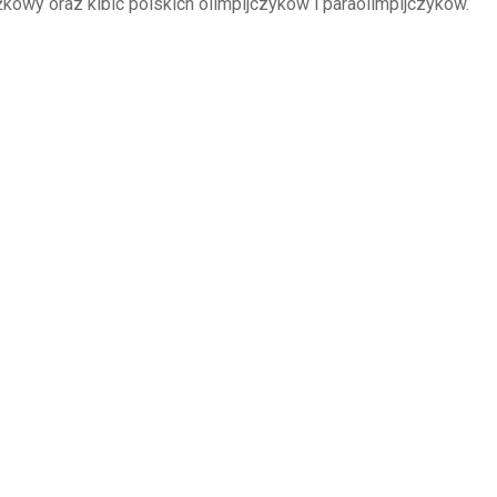
żkowy oraz kibic polskich olimpijczyków i paraolimpijczyków.