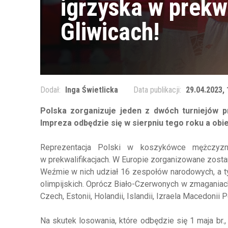
igrzyska w prekw
Gliwicach!
Dodał:
Inga Świetlicka
Data publikacji:
29.04.2023, 
Polska zorganizuje jeden z dwóch turniejów pr
Impreza odbędzie się w sierpniu tego roku a ob
Reprezentacja Polski w koszykówce mężczy
w prekwalifikacjach. W Europie zorganizowane zostan
Weźmie w nich udział 16 zespołów narodowych, a ty
olimpijskich. Oprócz Biało-Czerwonych w zmaganiach 
Czech, Estonii, Holandii, Islandii, Izraela Macedonii Pó
Na skutek losowania, które odbędzie się 1 maja br.,