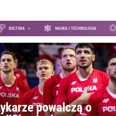
szukaj
KULTURA
NAUKA I TECHNOLOGIA
zykarze powalczą o