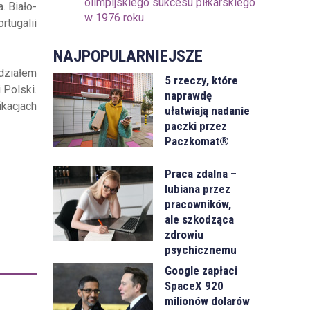
olimpijskiego sukcesu piłkarskiego
. Biało-
w 1976 roku
tugalii
NAJPOPULARNIEJSZE
działem
5 rzeczy, które
 Polski.
naprawdę
ikacjach
ułatwiają nadanie
paczki przez
Paczkomat®
Praca zdalna –
lubiana przez
pracowników,
ale szkodząca
zdrowiu
psychicznemu
Google zapłaci
SpaceX 920
milionów dolarów