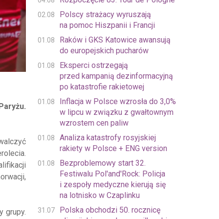
04.08
Polscy strażacy wyruszają
02.08
na pomoc Hiszpanii i Francji
Raków i GKS Katowice awansują
01.08
do europejskich pucharów
Eksperci ostrzegają
01.08
przed kampanią dezinformacyjną
po katastrofie rakietowej
Inflacja w Polsce wzrosła do 3,0%
01.08
Paryżu.
w lipcu w związku z gwałtownym
wzrostem cen paliw
Analiza katastrofy rosyjskiej
01.08
alczyć
rakiety w Polsce + ENG version
rolecia.
Bezproblemowy start 32.
01.08
ifikacji
Festiwalu Pol'and'Rock: Policja
orwacji,
i zespoły medyczne kierują się
na lotnisko w Czaplinku
Polska obchodzi 50. rocznicę
31.07
y grupy.