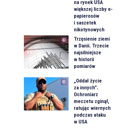
na rynek USA
większej liczby e-
papierosów
i saszetek
nikotynowych
Trzęsienie ziemi
w Danii. Trzecie
najsilniejsze
w historii
pomiarów
„Oddał życie
za innych”.
Ochroniarz
meczetu zginął,
ratując wiernych
podczas ataku
w USA