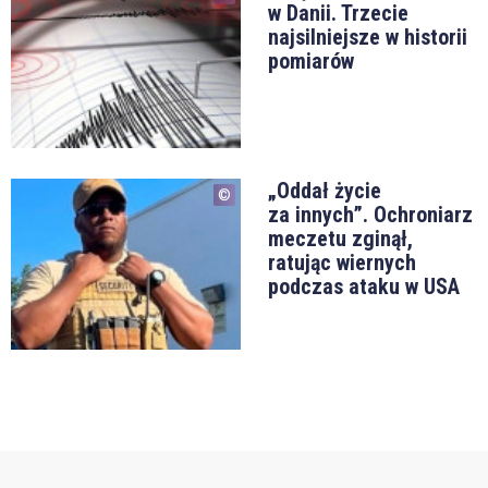
w Danii. Trzecie
najsilniejsze w historii
pomiarów
„Oddał życie
za innych”. Ochroniarz
meczetu zginął,
ratując wiernych
podczas ataku w USA