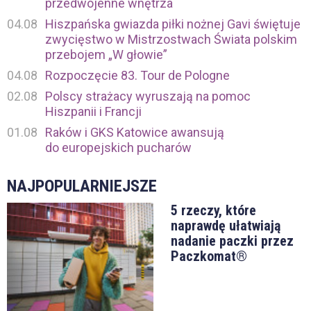
przedwojenne wnętrza
04.08
Hiszpańska gwiazda piłki nożnej Gavi świętuje
zwycięstwo w Mistrzostwach Świata polskim
przebojem „W głowie”
04.08
Rozpoczęcie 83. Tour de Pologne
02.08
Polscy strażacy wyruszają na pomoc
Hiszpanii i Francji
01.08
Raków i GKS Katowice awansują
do europejskich pucharów
NAJPOPULARNIEJSZE
5 rzeczy, które
naprawdę ułatwiają
nadanie paczki przez
Paczkomat®