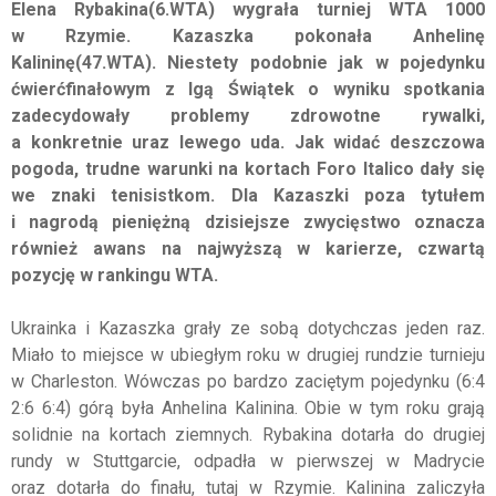
Elena
Rybakina(
6.WTA) wygrała turniej WTA 1000
w Rzymie. Kazaszka pokonała
Anhelinę
Kalininę(
47.WTA). Niestety podobnie jak w pojedynku
ćwierćfinałowym z Igą Świątek o wyniku spotkania
zadecydowały problemy zdrowotne rywalki,
a konkretnie uraz lewego uda. Jak widać deszczowa
pogoda, trudne warunki na kortach
Foro
Italico
dały się
we znaki tenisistkom. Dla Kazaszki poza tytułem
i nagrodą pieniężną dzisiejsze zwycięstwo oznacza
również awans na najwyższą w karierze, czwartą
pozycję w rankingu WTA.
Ukrainka i Kazaszka grały ze sobą dotychczas jeden raz.
Miało to miejsce w ubiegłym roku w drugiej rundzie turnieju
w Charleston. Wówczas po bardzo zaciętym pojedynku (6:4
2:6 6:4) górą była
Anhelina
Kalinina. Obie w tym roku grają
solidnie na kortach ziemnych.
Rybakina
dotarła do drugiej
rundy w Stuttgarcie, odpadła w pierwszej w Madrycie
oraz dotarła do finału, tutaj w Rzymie. Kalinina zaliczyła