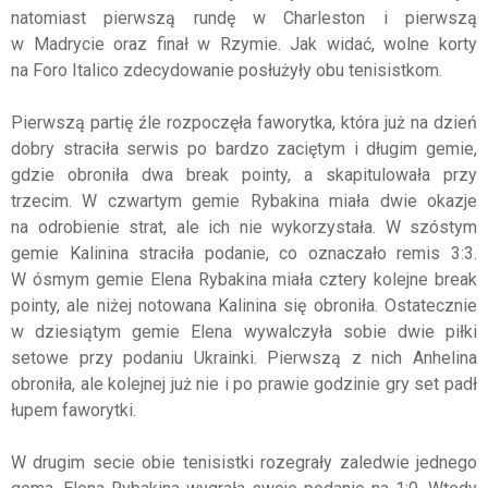
natomiast pierwszą rundę w Charleston i pierwszą
w Madrycie oraz finał w Rzymie. Jak widać, wolne korty
na
Foro
Italico
zdecydowanie posłużyły obu tenisistkom.
Pierwszą partię źle rozpoczęła faworytka, która już na dzień
dobry straciła serwis po bardzo zaciętym i długim gemie,
gdzie obroniła dwa break pointy, a skapitulowała przy
trzecim. W czwartym gemie
Rybakina
miała dwie okazje
na odrobienie strat, ale ich nie wykorzystała. W szóstym
gemie Kalinina straciła podanie, co oznaczało remis 3:3.
W ósmym gemie Elena
Rybakina
miała cztery kolejne break
pointy, ale niżej notowana Kalinina się obroniła. Ostatecznie
w dziesiątym gemie
Elena
wywalczyła sobie dwie piłki
setowe przy podaniu Ukrainki. Pierwszą z nich
Anhelina
obroniła, ale kolejnej już nie i po prawie godzinie gry set padł
łupem faworytki.
W drugim secie obie tenisistki rozegrały zaledwie jednego