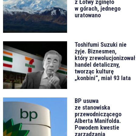
z Łotwy zginęło
w górach, jednego
uratowano
Toshifumi Suzuki nie
żyje. Biznesmen,
który zrewolucjonizował
handel detaliczny,
tworząc kulturę
„konbini”, miał 93 lata
BP usuwa
ze stanowiska
przewodniczącego
Alberta Manifolda.
Powodem kwestie
zarządzania