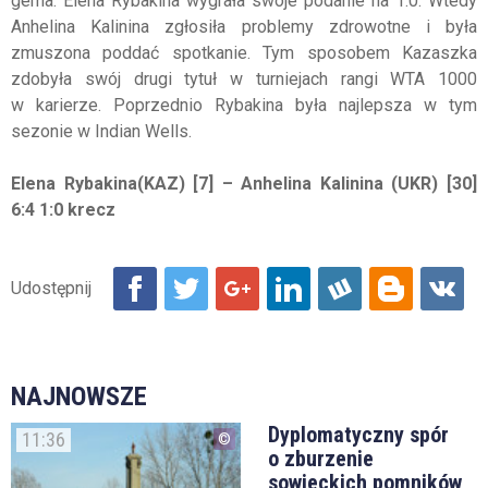
gema. Elena
Rybakina
wygrała swoje podanie na 1:0. Wtedy
Anhelina
Kalinina zgłosiła problemy zdrowotne i była
zmuszona poddać spotkanie. Tym sposobem Kazaszka
zdobyła swój drugi tytuł w turniejach rangi WTA 1000
w karierze. Poprzednio
Rybakina
była najlepsza w tym
sezonie w Indian Wells.
Elena
Rybakina(
KAZ
) [7] –
Anhelina
Kalinina (
UKR
) [30]
6:4 1:0 krecz
NAJNOWSZE
Dyplomatyczny spór
11:36
o zburzenie
sowieckich pomników