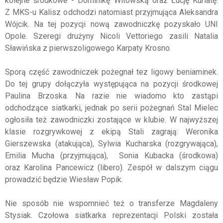
kolejne środkowe - Dominikę Witowską oraz Łucję Kuriatę.
Z MKS-u Kalisz odchodzi natomiast przyjmująca Aleksandra
Wójcik. Na tej pozycji nową zawodniczkę pozyskało UNI
Opole. Szeregi drużyny Nicoli Vettoriego zasili Natalia
Sławińska z pierwszoligowego Karpaty Krosno.
Sporą część zawodniczek pożegnał tez ligowy beniaminek.
Do tej grupy dołączyła występująca na pozycji środkowej
Paulina Brzoska. Na razie nie wiadomo kto zastąpi
odchodzące siatkarki, jednak po serii pożegnań Stal Mielec
ogłosiła też zawodniczki zostające w klubie. W najwyższej
klasie rozgrywkowej z ekipą Stali zagrają: Weronika
Gierszewska (atakująca), Sylwia Kucharska (rozgrywająca),
Emilia Mucha (przyjmująca), Sonia Kubacka (środkowa)
oraz Karolina Pancewicz (libero). Zespół w dalszym ciągu
prowadzić będzie Wiesław Popik.
Nie sposób nie wspomnieć też o transferze Magdaleny
Stysiak. Czołowa siatkarka reprezentacji Polski została