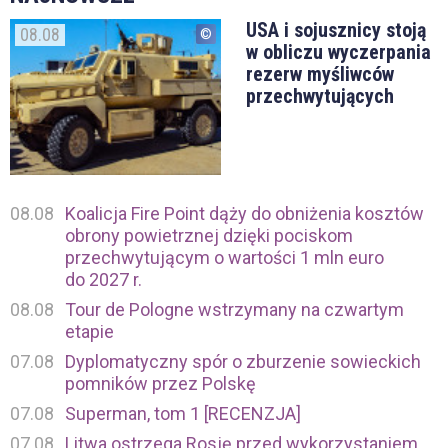
USA i sojusznicy stoją
08.08
w obliczu wyczerpania
rezerw myśliwców
przechwytujących
08.08
Koalicja Fire Point dąży do obniżenia kosztów
obrony powietrznej dzięki pociskom
przechwytującym o wartości 1 mln euro
do 2027 r.
08.08
Tour de Pologne wstrzymany na czwartym
etapie
07.08
Dyplomatyczny spór o zburzenie sowieckich
pomników przez Polskę
07.08
Superman, tom 1 [RECENZJA]
07.08
Litwa ostrzega Rosję przed wykorzystaniem