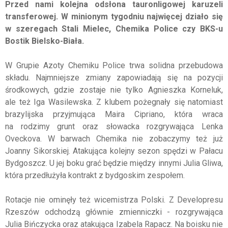
Przed nami kolejna odsłona tauronligowej karuzeli
transferowej. W minionym tygodniu najwięcej działo się
w szeregach Stali Mielec, Chemika Police czy BKS-u
Bostik Bielsko-Biała.
W Grupie Azoty Chemiku Police trwa solidna przebudowa
składu. Najmniejsze zmiany zapowiadają się na pozycji
środkowych, gdzie zostaje nie tylko Agnieszka Korneluk,
ale też Iga Wasilewska. Z klubem pożegnały się natomiast
brazylijska przyjmująca Maira Cipriano, która wraca
na rodzimy grunt oraz słowacka rozgrywająca Lenka
Oveckova. W barwach Chemika nie zobaczymy też już
Joanny Sikorskiej. Atakująca kolejny sezon spędzi w Pałacu
Bydgoszcz. U jej boku grać będzie między innymi Julia Gliwa,
która przedłużyła kontrakt z bydgoskim zespołem.
Rotacje nie ominęły też wicemistrza Polski. Z Developresu
Rzeszów odchodzą głównie zmienniczki - rozgrywająca
Julia Bińczycka oraz atakująca Izabela Rapacz. Na boisku nie