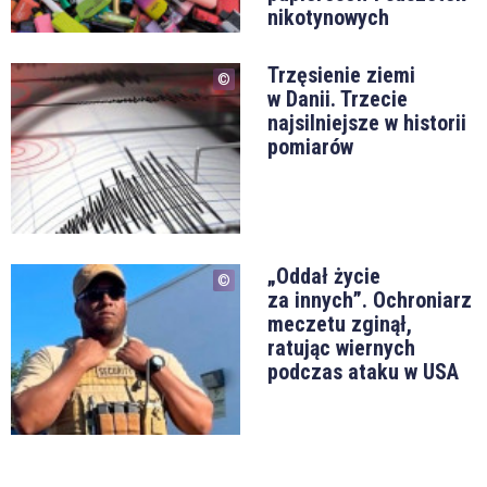
nikotynowych
Trzęsienie ziemi
w Danii. Trzecie
najsilniejsze w historii
pomiarów
„Oddał życie
za innych”. Ochroniarz
meczetu zginął,
ratując wiernych
podczas ataku w USA