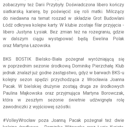
zobaczymy też Darii Przybyły. Doświadczona libero kończy
siatkarską karierę, by poświęcić się roli matki. Milczący
do niedawna na temat roszad w składzie Grot Budowlani
Łódź odkrywa kolejne karty. W klubie zostaje filar przyjęcia -
libero Justyna Łysiak. Bez zmian też na rozegraniu, gdzie
w dalszym ciągu występować będą Ewelina Polak
oraz Martyna Łazowska.
BKS BOSTIK Bielsko-Biała pożegnał wyróżniającą się
w poprzednim sezonie środkową Dominikę Pierzchałę. Klub
jednak znalazł już godne zastępstwo, gdyż w barwach BKS-u
kolejny sezon spędzi przychodząca z Wrocławia Joanna
Pacak. W bielskiej drużynie zostają druga ze środkowych
Paulina Majkowska oraz przyjmująca Martyna Borowczak,
która w zeszłym sezonie świetnie udźwignęła rolę
zawodniczki z wyjściowej szóstki.
#VolleyWrocław poza Joanną Pacak pożegnał też dwie