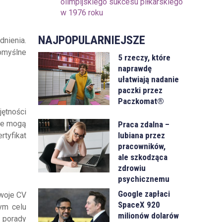
olimpijskiego sukcesu piłkarskiego
w 1976 roku
NAJPOPULARNIEJSZE
dnienia.
omyślne
5 rzeczy, które
naprawdę
ułatwiają nadanie
paczki przez
Paczkomat®
ętności
we mogą
Praca zdalna –
lubiana przez
rtyfikat
pracowników,
ale szkodząca
zdrowiu
psychicznemu
Google zapłaci
woje CV
SpaceX 920
tym celu
milionów dolarów
 porady