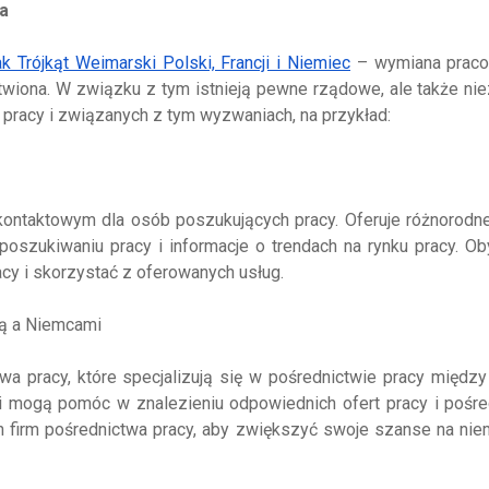
a
ak Trójkąt Weimarski Polski, Francji i Niemiec
– wymiana prac
wiona. W związku z tym istnieją pewne rządowe, ale także ni
pracy i związanych z tym wyzwaniach, na przykład:
ntaktowym dla osób poszukujących pracy. Oferuje różnorodne 
poszukiwaniu pracy i informacje o trendach na rynku pracy. O
acy i skorzystać z oferowanych usług.
ką a Niemcami
wa pracy, które specjalizują się w pośrednictwie pracy międz
 i mogą pomóc w znalezieniu odpowiednich ofert pracy i pośr
h firm pośrednictwa pracy, aby zwiększyć swoje szanse na ni