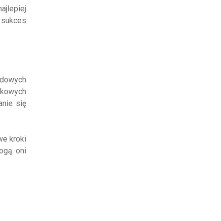
ajlepiej
 sukces
odowych
ykowych
nie się
we kroki
ogą oni