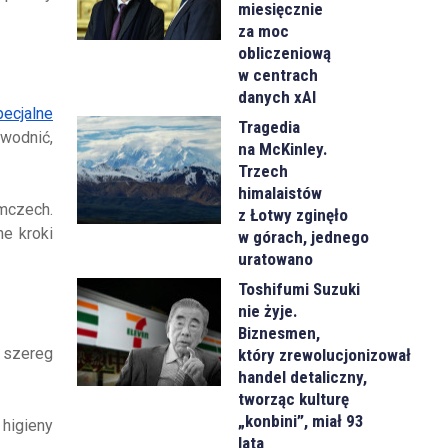
miesięcznie
za moc
obliczeniową
w centrach
danych xAI
pecjalne
Tragedia
wodnić,
na McKinley.
Trzech
himalaistów
mczech.
z Łotwy zginęło
ne kroki
w górach, jednego
uratowano
Toshifumi Suzuki
nie żyje.
Biznesmen,
 szereg
który zrewolucjonizował
handel detaliczny,
tworząc kulturę
„konbini”, miał 93
higieny
lata