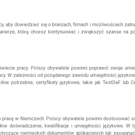
y, aby dowiedzieć się o branżach, firmach i możliwościach zatru
arierze, którą chcesz kontynuować i zwiększyć szanse na p
wiecie pracy. Polscy obywatele powinni poprawić swoje umiej
racy. W zależności od pożądanego zawodu umiejętności języko
ie potrzebne, certyfikaty językowe, takie jak TestDaF lub Ce
o pracę w Niemczech. Polscy obywatele powinni dostosować s
nie doświadczenie, kwalifikacje i umiejętności językowe. W 
otyczące niemieckich dokumentów aplikacyjnych lub zasięgnąć