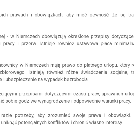
oich prawach i obowiązkach, aby mieć pewność, że są tra
lnej - w Niemczech obowiązują określone przepisy dotyczące
racy i przerw. Istnieje również ustawowa płaca minimalna
racownicy w Niemczech mają prawo do płatnego urlopu, który r
zbiorowego. Istnieją również różne świadczenia socjalne, ta
e i ubezpieczenie na wypadek bezrobocia.
ującymi przepisami dotyczącymi czasu pracy, uprawnień urlo
nić sobie godziwe wynagrodzenie i odpowiednie warunki pracy.
w razie potrzeby, aby zrozumieć swoje prawa i obowiązki. 
knąć potencjalnych konfliktów i chronić własne interesy.