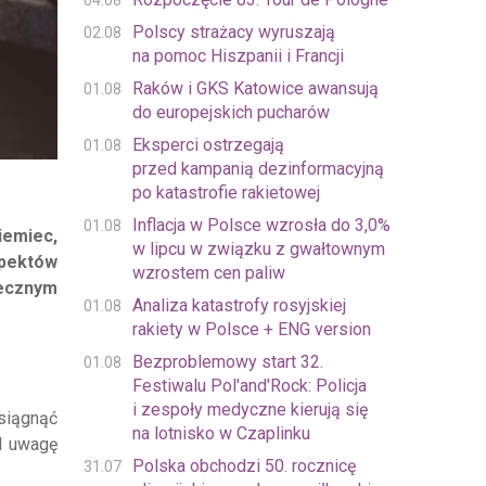
04.08
Polscy strażacy wyruszają
02.08
na pomoc Hiszpanii i Francji
Raków i GKS Katowice awansują
01.08
do europejskich pucharów
Eksperci ostrzegają
01.08
przed kampanią dezinformacyjną
po katastrofie rakietowej
Inflacja w Polsce wzrosła do 3,0%
01.08
iemiec,
w lipcu w związku z gwałtownym
spektów
wzrostem cen paliw
ecznym
Analiza katastrofy rosyjskiej
01.08
rakiety w Polsce + ENG version
Bezproblemowy start 32.
01.08
Festiwalu Pol'and'Rock: Policja
i zespoły medyczne kierują się
osiągnąć
na lotnisko w Czaplinku
d uwagę
Polska obchodzi 50. rocznicę
31.07