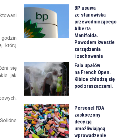
BP usuwa
ze stanowiska
ktowani
przewodniczącego
Alberta
Manifolda.
 godzin
Powodem kwestie
, którą
zarządzania
i zachowania
Fala upałów
óżni się
na French Open.
kie jak
Kibice chłodzą się
pod zraszaczami.
powych,
Personel FDA
zaskoczony
Solidne
decyzją
umożliwiającą
wprowadzenie