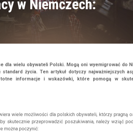
acy w Niemczech:
ce dla wielu obywateli Polski. Mogą oni wyemigrować do N
standard życia. Ten artykuł dotyczy najważniejszych a
stotne informacje i wskazówki, które pomogą w skut
twiera wiele możliwości dla polskich obywateli, którzy pragną 
Aby skutecznie przeprowadzić poszukiwania, należy wziąć po
re można poczynić: