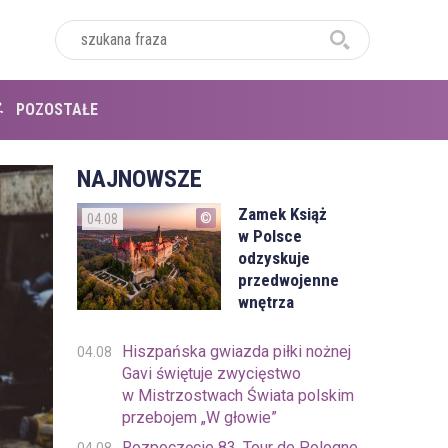
POZOSTAŁE
NAJNOWSZE
Zamek Książ
04.08
w Polsce
odzyskuje
przedwojenne
wnętrza
Hiszpańska gwiazda piłki nożnej
04.08
Gavi świętuje zwycięstwo
w Mistrzostwach Świata polskim
przebojem „W głowie”
Rozpoczęcie 83. Tour de Pologne