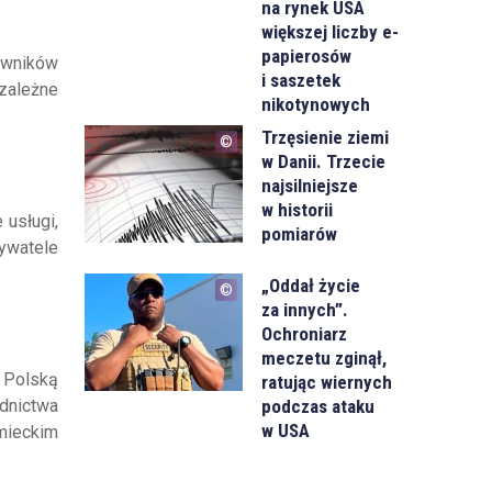
na rynek USA
większej liczby e-
papierosów
owników
i saszetek
ezależne
nikotynowych
Trzęsienie ziemi
w Danii. Trzecie
najsilniejsze
w historii
usługi,
pomiarów
bywatele
„Oddał życie
za innych”.
Ochroniarz
meczetu zginął,
y Polską
ratując wiernych
podczas ataku
ednictwa
w USA
emieckim