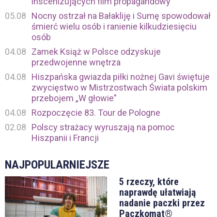
inscenizujących film propagandowy
05.08
Nocny ostrzał na Bałakliję i Sumę spowodował
śmierć wielu osób i ranienie kilkudziesięciu
osób
04.08
Zamek Książ w Polsce odzyskuje
przedwojenne wnętrza
04.08
Hiszpańska gwiazda piłki nożnej Gavi świętuje
zwycięstwo w Mistrzostwach Świata polskim
przebojem „W głowie”
04.08
Rozpoczęcie 83. Tour de Pologne
02.08
Polscy strażacy wyruszają na pomoc
Hiszpanii i Francji
NAJPOPULARNIEJSZE
5 rzeczy, które
naprawdę ułatwiają
nadanie paczki przez
Paczkomat®