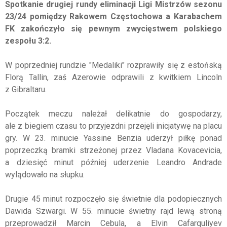
Spotkanie drugiej rundy eliminacji Ligi Mistrzów sezonu
23/24 pomiędzy Rakowem Częstochowa a Karabachem
FK zakończyło się pewnym zwycięstwem polskiego
zespołu 3:2.
W poprzedniej rundzie "Medaliki" rozprawiły się z estońską
Florą Tallin, zaś Azerowie odprawili z kwitkiem Lincoln
z Gibraltaru.
Początek meczu należał delikatnie do gospodarzy,
ale z biegiem czasu to przyjezdni przejęli inicjatywę na placu
gry. W 23. minucie Yassine Benzia uderzył piłkę ponad
poprzeczką bramki strzeżonej przez Vladana Kovacevicia,
a dziesięć minut później uderzenie Leandro Andrade
wylądowało na słupku.
Drugie 45 minut rozpoczęło się świetnie dla podopiecznych
Dawida Szwargi. W 55. minucie świetny rajd lewą stroną
przeprowadził Marcin Cebula, a Elvin Cafarquliyev