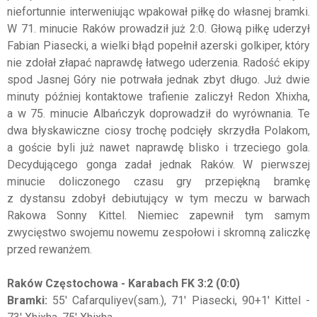
niefortunnie interweniując wpakował piłkę do własnej bramki.
W 71. minucie Raków prowadził już 2:0. Głową piłkę uderzył
Fabian Piasecki, a wielki błąd popełnił azerski golkiper, który
nie zdołał złapać naprawdę łatwego uderzenia. Radość ekipy
spod Jasnej Góry nie potrwała jednak zbyt długo. Już dwie
minuty później kontaktowe trafienie zaliczył Redon Xhixha,
a w 75. minucie Albańczyk doprowadził do wyrównania. Te
dwa błyskawiczne ciosy trochę podcięły skrzydła Polakom,
a goście byli już nawet naprawdę blisko i trzeciego gola.
Decydującego gonga zadał jednak Raków. W pierwszej
minucie doliczonego czasu gry przepiękną bramkę
z dystansu zdobył debiutujący w tym meczu w barwach
Rakowa Sonny Kittel. Niemiec zapewnił tym samym
zwycięstwo swojemu nowemu zespołowi i skromną zaliczkę
przed rewanżem.
Raków Częstochowa - Karabach FK 3:2 (0:0)
Bramki:
55' Cafarquliyev(sam.), 71' Piasecki, 90+1' Kittel -