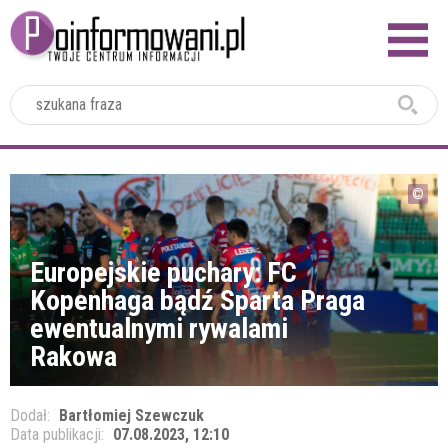
2024
Europejskie puchary: FC
Kopenhaga bądź Sparta Praga
ewentualnymi rywalami
Rakowa
Dodał:
Bartłomiej Szewczuk
Data publikacji:
07.08.2023, 12:10