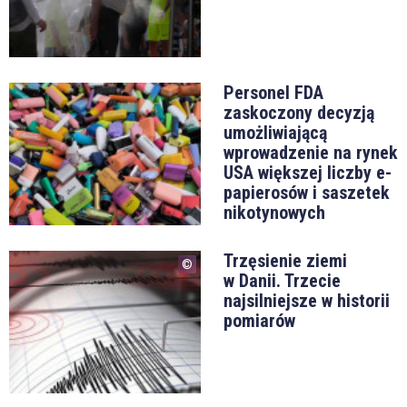
Personel FDA
zaskoczony decyzją
umożliwiającą
wprowadzenie na rynek
USA większej liczby e-
papierosów i saszetek
nikotynowych
Trzęsienie ziemi
w Danii. Trzecie
najsilniejsze w historii
pomiarów