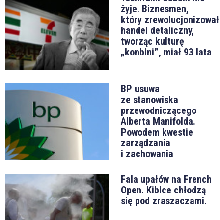
żyje. Biznesmen,
który zrewolucjonizował
handel detaliczny,
tworząc kulturę
„konbini”, miał 93 lata
BP usuwa
ze stanowiska
przewodniczącego
Alberta Manifolda.
Powodem kwestie
zarządzania
i zachowania
Fala upałów na French
Open. Kibice chłodzą
się pod zraszaczami.