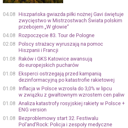
04.08
Hiszpańska gwiazda piłki nożnej Gavi świętuje
zwycięstwo w Mistrzostwach Świata polskim
przebojem „W głowie”
04.08
Rozpoczęcie 83. Tour de Pologne
02.08
Polscy strażacy wyruszają na pomoc
Hiszpanii i Francji
01.08
Raków i GKS Katowice awansują
do europejskich pucharów
01.08
Eksperci ostrzegają przed kampanią
dezinformacyjną po katastrofie rakietowej
01.08
Inflacja w Polsce wzrosła do 3,0% w lipcu
w związku z gwałtownym wzrostem cen paliw
01.08
Analiza katastrofy rosyjskiej rakiety w Polsce +
ENG version
01.08
Bezproblemowy start 32. Festiwalu
Pol'and'Rock: Policja i zespoły medyczne