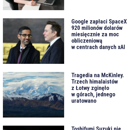
Google zapłaci SpaceX
920 milionów dolarów
miesięcznie za moc
obliczeniową
w centrach danych xAI
Tragedia na McKinley.
Trzech himalaistów
z Łotwy zginęło
w górach, jednego
uratowano
Toshifumi Suzuki nie