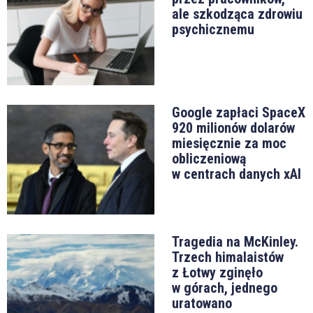
ale szkodząca zdrowiu
psychicznemu
Google zapłaci SpaceX
920 milionów dolarów
miesięcznie za moc
obliczeniową
w centrach danych xAI
Tragedia na McKinley.
Trzech himalaistów
z Łotwy zginęło
w górach, jednego
uratowano