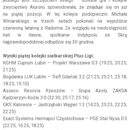
jednego jest szczęściem innego – solidna gra i kolejne
zwycięstwo Aluronu spowodowała, że znajduje się on już
na piątej pozycji. W tej kolejce podopieczni Michała
Winiarskiego w trzech setach pokonali na wyjeździe
czerwoną latarnię z Radomia. Ze względu na niedostępność
hali w Iławie, spotkanie Indykpolu ze Skrą
najprawdopodobniej odbędzie się 30 grudnia.
Wyniki piątej kolejki siatkarskiej Plus Ligi:
KGHM Cuprum Lubin – Projekt Warszawa 0:3 (19:25, 20:25,
21:25)
Bogdanka LUK Lublin – Trefl Gdańsk 3:2 (21:25, 25:21, 25:18,
18:25, 15:10)
Asseco Resovia Rzeszów – Grupa Azoty ZAKSA
Kędzierzyn-Koźle 3:0 (32:30, 25:17, 25:16)
GKS Katowice – Jastrzębski Węgiel 1:3 (14:25, 25:23, 22:25,
22:25)
Exact Systems Hermapol Częstochowa – PGE Stal Nysa 0:3
(22:25, 16:25, 18:25)