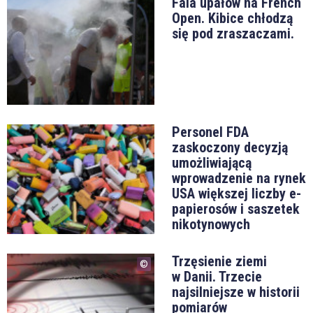
Fala upałów na French
Open. Kibice chłodzą
się pod zraszaczami.
Personel FDA
zaskoczony decyzją
umożliwiającą
wprowadzenie na rynek
USA większej liczby e-
papierosów i saszetek
nikotynowych
Trzęsienie ziemi
w Danii. Trzecie
najsilniejsze w historii
pomiarów