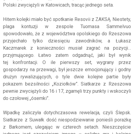
Polski zwyciężyli w Katowicach, tracąc jednego seta.
Hitem kolejki miało być spotkanie Resovii z ZAKSĄ. Niestety,
plaga kontuzji w zespole Tuomasa Sammelvuo
spowodowało, że z województwa opolskiego do Rzeszowa
przyjechało tylko dziesięciu zawodników, a Łukasz
Kaczmarek z konieczności musiał zagrać na pozycji…
przyjmującego. Łatwo zatem odgadnąć, jaki był wynik
tej konfrontacji. O ile pierwszy set, wygrany przez
gospodarzy na przewagi, był jeszcze emocjonujący i godny
drużyn rywalizujących, o tyle dwie kolejne partie były
pokazem bezsilności „Koziołków”. Siatkarze z Rzeszowa
pewnie zwyciężyli do 16 i 17, zgarnęli trzy punkty i wskoczyli
do czołowej „ósemki”.
Wpadkę zaliczyła dotychczasowa rewelacja, czyli Ślepsk.
Siatkarze z Suwałk dość niespodziewanie ponieśli porażkę
z Barkomem, ulegając w czterech setach. Nieszczęście