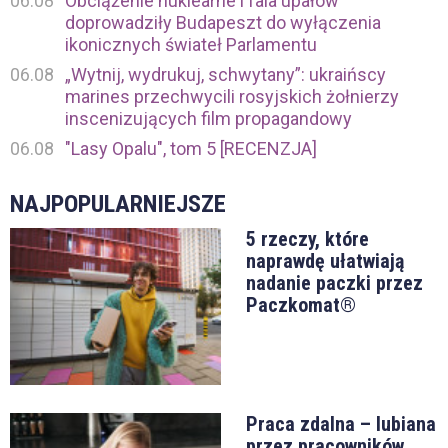
06.08
Obciążenie nuklearne i fala upałów
doprowadziły Budapeszt do wyłączenia
ikonicznych świateł Parlamentu
06.08
„Wytnij, wydrukuj, schwytany”: ukraińscy
marines przechwycili rosyjskich żołnierzy
inscenizujących film propagandowy
06.08
"Lasy Opalu", tom 5 [RECENZJA]
NAJPOPULARNIEJSZE
5 rzeczy, które
naprawdę ułatwiają
nadanie paczki przez
Paczkomat®
Praca zdalna – lubiana
przez pracowników,