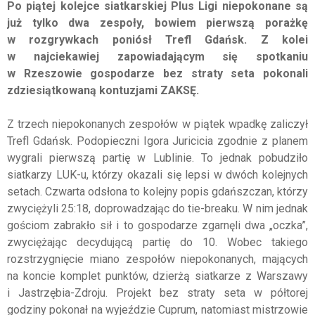
Po piątej kolejce siatkarskiej Plus Ligi niepokonane są
już tylko dwa zespoły, bowiem pierwszą porażkę
w rozgrywkach poniósł Trefl Gdańsk. Z kolei
w najciekawiej zapowiadającym się spotkaniu
w Rzeszowie gospodarze bez straty seta pokonali
zdziesiątkowaną kontuzjami ZAKSĘ.
Z trzech niepokonanych zespołów w piątek wpadkę zaliczył
Trefl Gdańsk. Podopieczni Igora Juricicia zgodnie z planem
wygrali pierwszą partię w Lublinie. To jednak pobudziło
siatkarzy LUK-u, którzy okazali się lepsi w dwóch kolejnych
setach. Czwarta odsłona to kolejny popis gdańszczan, którzy
zwyciężyli 25:18, doprowadzając do tie-breaku. W nim jednak
gościom zabrakło sił i to gospodarze zgarnęli dwa „oczka”,
zwyciężając decydującą partię do 10. Wobec takiego
rozstrzygnięcie miano zespołów niepokonanych, mających
na koncie komplet punktów, dzierżą siatkarze z Warszawy
i Jastrzębia-Zdroju. Projekt bez straty seta w półtorej
godziny pokonał na wyjeździe Cuprum, natomiast mistrzowie