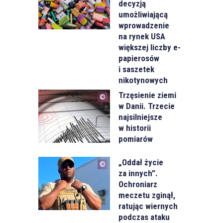
decyzją
umożliwiającą
wprowadzenie
na rynek USA
większej liczby e-
papierosów
i saszetek
nikotynowych
Trzęsienie ziemi
w Danii. Trzecie
najsilniejsze
w historii
pomiarów
„Oddał życie
za innych”.
Ochroniarz
meczetu zginął,
ratując wiernych
podczas ataku