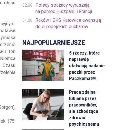
do głosu
Polscy strażacy wyruszają
02.08
na pomoc Hiszpanii i Francji
Raków i GKS Katowice awansują
01.08
ycyjnym.
do europejskich pucharów
ostawał
thymiosa
NAJPOPULARNIEJSZE
derzenie
ału. Ten
5 rzeczy, które
 Niemca
naprawdę
ułatwiają nadanie
. Czasu
paczki przez
rzelenia
Paczkomat®
Praca zdalna –
lubiana przez
pracowników,
Gorgon),
ale szkodząca
zdrowiu
dok (75'
psychicznemu