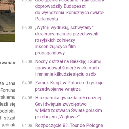
06.08
doprowadziły Budapeszt
do wyłączenia ikonicznych świateł
Parlamentu
„Wytnij, wydrukuj, schwytany”:
06.08
ukraińscy marines przechwycili
rosyjskich żołnierzy
inscenizujących film
propagandowy
Nocny ostrzał na Bałakliję i Sumę
05.08
 awansu
spowodował śmierć wielu osób
i ranienie kilkudziesięciu osób
Zamek Książ w Polsce odzyskuje
04.08
ze Jana
przedwojenne wnętrza
 Fortuna
wskiemu
Hiszpańska gwiazda piłki nożnej
04.08
Gavi świętuje zwycięstwo
eźli się
w Mistrzostwach Świata polskim
dolski.
przebojem „W głowie”
 strzał
 jednak
Rozpoczęcie 83. Tour de Pologne
04.08