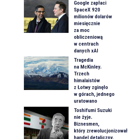
Google zapłaci
SpaceX 920
milionów dolarów
miesięcznie
za moc
obliczeniową
w centrach
danych xAI
Tragedia
na McKinley.
Trzech
himalaistów
z Łotwy zginęło
w górach, jednego
uratowano
Toshifumi Suzuki
nie żyje.
Biznesmen,
który zrewolucjonizował
handel detaliczny,