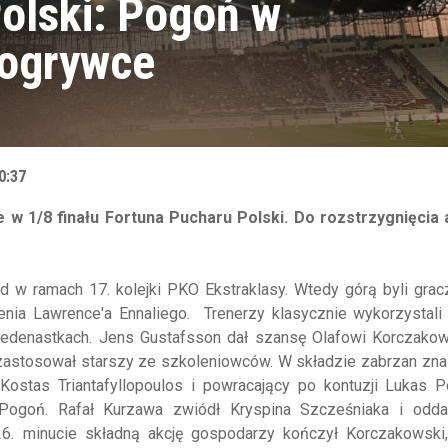
olski: Pogoń w
dogrywce
0:37
 w 1/8 finału Fortuna Pucharu Polski. Do rozstrzygnięcia
 w ramach 17. kolejki PKO Ekstraklasy. Wtedy górą byli grac
ienia Lawrence'a Ennaliego. Trenerzy klasycznie wykorzystali
jedenastkach. Jens Gustafsson dał szansę Olafowi Korczako
astosował starszy ze szkoleniowców. W składzie zabrzan znal
ostas Triantafyllopoulos i powracający po kontuzji Lukas Po
 Pogoń. Rafał Kurzawa zwiódł Kryspina Szcześniaka i oddał
6. minucie składną akcję gospodarzy kończył Korczakowski,