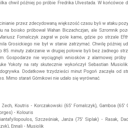
ilka chwil później po próbie Fredrika Ulvestada. W końcówce 
cinianie przez zdecydowaną większość czasu byli w ataku poz
u na boisko próbował Wahan Biczachczjan, ale Szromnik poz
 Mariusz Fornalczyk zagrał w pole karne, gdzie po strzale Ef
amila Grosickiego nie był w stanie zatrzymać. Chwilę później u
85. minuty zabrzanie w drugiej połowie byli bez żadnego strz
em. Gospodarze nie wyciągnęli wniosków z alarmowej próby
suke Yokoty na raty skutecznie wykończył Sebastian Musiolik
a dogrywka. Dodatkowe trzydzieści minut Pogoń zaczęła od st
s. Mimo starań Górnikowi nie udało się wyrównać.
c, Zech, Koutris - Korczakowski (65' Fornalczyk), Gamboa (65' 
orges) - Kolouris
antafyllopoulos, Szcześniak, Janża (75' Siplak) - Rasak, Da
yk), Ennali - Musiolik