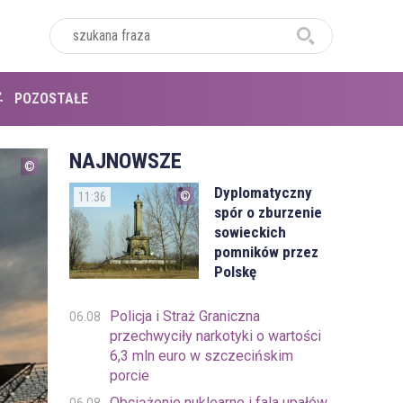
POZOSTAŁE
NAJNOWSZE
Dyplomatyczny
11:36
spór o zburzenie
sowieckich
pomników przez
Polskę
Policja i Straż Graniczna
06.08
przechwyciły narkotyki o wartości
6,3 mln euro w szczecińskim
porcie
Obciążenie nuklearne i fala upałów