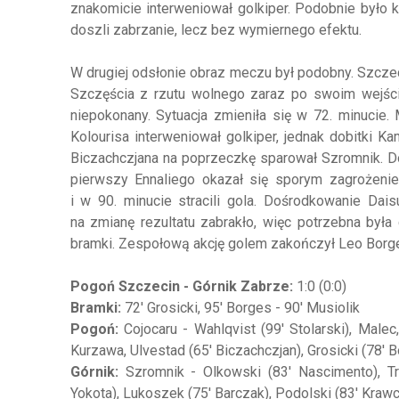
znakomicie interweniował golkiper. Podobnie było k
doszli zabrzanie, lecz bez wymiernego efektu.
W drugiej odsłonie obraz meczu był podobny. Szcze
Szczęścia z rzutu wolnego zaraz po swoim wejści
niepokonany. Sytuacja zmieniła się w 72. minucie.
Kolourisa interweniował golkiper, jednak dobitki K
Biczachczjana na poprzeczkę sparował Szromnik. Do 
pierwszy Ennaliego okazał się sporym zagrożeni
i w 90. minucie stracili gola. Dośrodkowanie Dai
na zmianę rezultatu zabrakło, więc potrzebna był
bramki. Zespołową akcję golem zakończył Leo Borge
Pogoń Szczecin - Górnik Zabrze:
1:0 (0:0)
Bramki:
72' Grosicki, 95' Borges - 90' Musiolik
Pogoń:
Cojocaru - Wahlqvist (99' Stolarski), Male
Kurzawa, Ulvestad (65' Biczachczjan), Grosicki (78' B
Górnik:
Szromnik - Olkowski (83' Nascimento), Tri
Yokota), Lukoszek (75' Barczak), Podolski (83' Krawcz