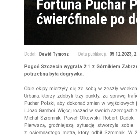
Fortuna Puchar P
ćwierćfinale po 
Dodał:
Dawid Tymosz
Data publikacji:
05.12.2023, 2
Pogoń Szczecin wygrała 2:1 z Górnikiem Zabrze
potrzebna była dogrywka.
Obie ekipy mierzyły się ze sobą w zeszły weekend
Urbana, którzy zdobyli trzy punkty, za sprawą traf
Puchar Polski, aby dokonać zmian w wyjściowych 
i Joao Gamboi. Więcej roszad w swoich szeregach z
Michał Szromnik, Paweł Olkowski, Robert Dadok, K
Pierwszą, groźniejszą sytuację stworzyła sobie
z osiemnastego metra, który odbił Szromnik. W 2