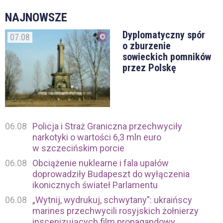
NAJNOWSZE
Dyplomatyczny spór
07.08
o zburzenie
sowieckich pomników
przez Polskę
06.08
Policja i Straż Graniczna przechwyciły
narkotyki o wartości 6,3 mln euro
w szczecińskim porcie
06.08
Obciążenie nuklearne i fala upałów
doprowadziły Budapeszt do wyłączenia
ikonicznych świateł Parlamentu
06.08
„Wytnij, wydrukuj, schwytany”: ukraińscy
marines przechwycili rosyjskich żołnierzy
inscenizujących film propagandowy