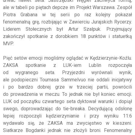
urwać nawet seta. Jastrzębski Węgiel zachwyca formą,
ale w tabeli po piętach depcze im Projekt Warszawa. Zespół
Piotra Grabana w tej serii po raz kolejny pokazał
fenomenalną grę, rozbijając w Zawierciu Jurajskich Rycerzy.
Liderem Stołecznych był Artur Szalpuk. Przyjmujący
zakończył spotkanie z dorobkiem 18 punktów i statuetką
MVP.
Pięć setów emocji mogliśmy oglądać w Kędzierzynie-Koźlu.
ZAKSA spotkanie z LUK-iem Lublin rozpoczęła
od wygranego seta. Przyjezdni wyrównali wynik,
ale podopieczni Toumasa Sammelvuo nie oddali inicjatywy
i po bardzo dobrej grze w trzeciej partii, powrócili
do prowadzenia w meczu. To jednak nie był koniec emocji.
LUK od początku czwartego seta dyktował warunki i dopiął
swego, doprowadzając do tie-breaka. Decydującą odsłonę
lepiej rozpoczęli kędzierzynianie i przy wyniku 11:6
wydawało się, że ZAKSA ma zwycięstwo w kieszeni.
Siatkarze Bogdanki jednak nie złożyli broni. Fenomenalny