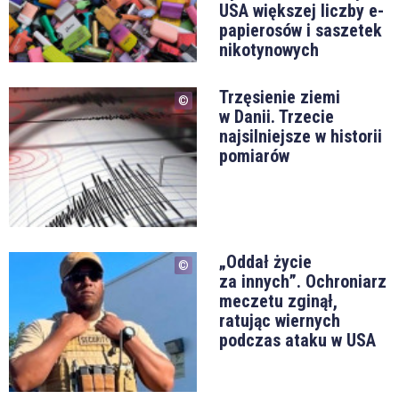
USA większej liczby e-
papierosów i saszetek
nikotynowych
Trzęsienie ziemi
w Danii. Trzecie
najsilniejsze w historii
pomiarów
„Oddał życie
za innych”. Ochroniarz
meczetu zginął,
ratując wiernych
podczas ataku w USA