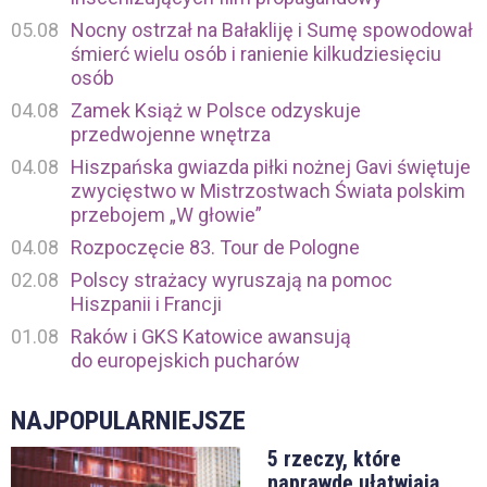
05.08
Nocny ostrzał na Bałakliję i Sumę spowodował
śmierć wielu osób i ranienie kilkudziesięciu
osób
04.08
Zamek Książ w Polsce odzyskuje
przedwojenne wnętrza
04.08
Hiszpańska gwiazda piłki nożnej Gavi świętuje
zwycięstwo w Mistrzostwach Świata polskim
przebojem „W głowie”
04.08
Rozpoczęcie 83. Tour de Pologne
02.08
Polscy strażacy wyruszają na pomoc
Hiszpanii i Francji
01.08
Raków i GKS Katowice awansują
do europejskich pucharów
NAJPOPULARNIEJSZE
5 rzeczy, które
naprawdę ułatwiają