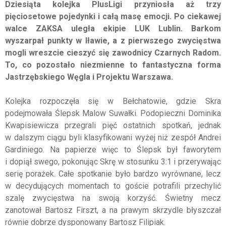
Dziesiąta kolejka PlusLigi przyniosła aż trzy
pięciosetowe pojedynki i całą masę emocji. Po ciekawej
walce ZAKSA uległa ekipie LUK Lublin. Barkom
wyszarpał punkty w Iławie, a z pierwszego zwycięstwa
mogli wreszcie cieszyć się zawodnicy Czarnych Radom.
To, co pozostało niezmienne to fantastyczna forma
Jastrzębskiego Węgla i Projektu Warszawa.
Kolejka rozpoczęła się w Bełchatowie, gdzie Skra
podejmowała Ślepsk Malow Suwałki. Podopieczni Dominika
Kwapisiewicza przegrali pięć ostatnich spotkań, jednak
w dalszym ciągu byli klasyfikowani wyżej niż zespół Andrei
Gardiniego. Na papierze więc to Ślepsk był faworytem
i dopiął swego, pokonując Skrę w stosunku 3:1 i przerywając
serię porażek. Całe spotkanie było bardzo wyrównane, lecz
w decydujących momentach to goście potrafili przechylić
szalę zwycięstwa na swoją korzyść. Świetny mecz
zanotował Bartosz Firszt, a na prawym skrzydle błyszczał
równie dobrze dysponowany Bartosz Filipiak.