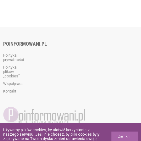
POINFORMOWANI.PL
Polityka
prywatności
Polityka
plików
„cookies”
Współpraca
Kontakt
Używamy plików cookies, by ułatwić korzystanie z
© 2026 poinformowani.pl.
naszego serwisu. Jeśli nie chcesz, by pliki cookies były
Zamknij
Wszelkie prawa zastrzeżone.
zapisywane na Twoim dysku zmień ustawienia swojej