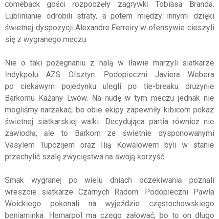
comeback gości rozpoczęły zagrywki Tobiasa Branda.
Lublinianie odrobili straty, a potem między innymi dzięki
świetnej dyspozycji Alexandre Ferreiry w ofensywie cieszyli
się z wygranego meczu.
Nie o taki pożegnaniu z halą w Iławie marzyli siatkarze
Indykpolu AZS Olsztyn. Podopieczni Javiera Webera
po ciekawym pojedynku ulegli po tie-breaku drużynie
Barkomu Każany Lwów. Na nudę w tym meczu jednak nie
mogliśmy narzekać, bo obie ekipy zapewniły kibicom pokaz
świetnej siatkarskiej walki. Decydująca partia również nie
zawiodła, ale to Barkom ze świetnie dysponowanymi
Vasylem Tupczijem oraz Ilią Kowalowem byli w stanie
przechylić szalę zwycięstwa na swoją korzyść.
Smak wygranej po wielu dniach oczekiwania poznali
wreszcie siatkarze Czarnych Radom. Podopieczni Pawła
Woickiego pokonali na wyjeździe częstochowskiego
beniaminka. Hemarpol ma czego żałować, bo to on długo