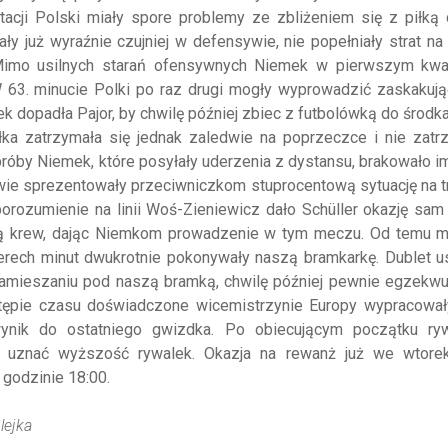
tacji Polski miały spore problemy ze zbliżeniem się z piłką
 już wyraźnie czujniej w defensywie, nie popełniały strat na
i. Mimo usilnych starań ofensywnych Niemek w pierwszym kwa
W 63. minucie Polki po raz drugi mogły wyprowadzić zaskakują
k dopadła Pajor, by chwilę później zbiec z futbolówką do środk
łka zatrzymała się jednak zaledwie na poprzeczce i nie zatr
próby Niemek, które posyłały uderzenia z dystansu, brakowało i
iwie sprezentowały przeciwniczkom stuprocentową sytuację na tr
porozumienie na linii Woś-Zieniewicz dało Schüller okazję sa
ną krew, dając Niemkom prowadzenie w tym meczu. Od temu 
rech minut dwukrotnie pokonywały naszą bramkarkę. Dublet us
 zamieszaniu pod naszą bramką, chwilę później pewnie egzekwu
stępie czasu doświadczone wicemistrzynie Europy wypracował
ynik do ostatniego gwizdka. Po obiecującym początku rywa
e uznać wyższość rywalek. Okazja na rewanż już we wtorek
 godzinie 18:00.
lejka