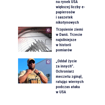
na rynek USA
większej liczby e-
papierosów
i saszetek
nikotynowych
Trzęsienie ziemi
w Danii. Trzecie
najsilniejsze
w historii
pomiarów
„Oddał życie
za innych”.
Ochroniarz
meczetu zginął,
ratując wiernych
podczas ataku
w USA