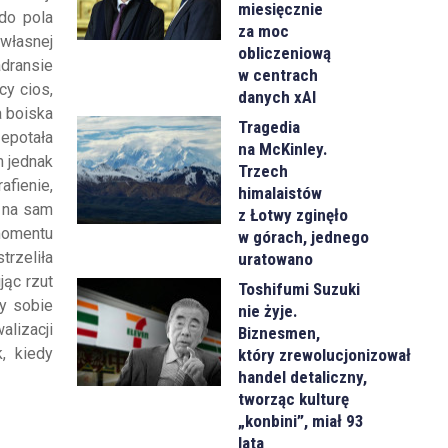
miesięcznie
 do pola
za moc
 własnej
obliczeniową
dransie
w centrach
cy cios,
danych xAI
a boiska
Tragedia
zepotała
na McKinley.
m jednak
Trzech
afienie,
himalaistów
m na sam
z Łotwy zginęło
momentu
w górach, jednego
trzeliła
uratowano
jąc rzut
Toshifumi Suzuki
y sobie
nie żyje.
lizacji
Biznesmen,
, kiedy
który zrewolucjonizował
handel detaliczny,
tworząc kulturę
„konbini”, miał 93
lata