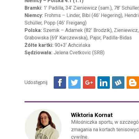
Niemcy – Polska 4:1 (1:1)
Bramki:
1’ Padilla, 34’ Zieniewicz (sam.), 78’ Schüller
Niemcy:
Frohms – Linder, Bibi (46’ Hegering), Hendr
Schüller, Popp (46’ Freigang)
Polska:
Szemik – Adamek (82’ Brodzik), Zieniewicz
Grabowska (69’ Karczewska), Pajor, Padilla-Bidas
Żółte kartki:
90+3’ Achcińska
Sędziowała:
Jelena Cvetkovic (SRB)
Wiktoria Kornat
Miłośniczka sportu, w szczegól
zmagania na kortach tenisowych 
cywilne.