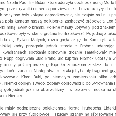
ne Natalii Padilli – Bidas, która uderzyła obok bezradnej Merle
m przez rywalki ciosem spodziewanie od razu ruszyły do of
k posyłane były kolejne dośrodkowania, ale czujnie na linii i p
za pola karnego naszą golkiperkę zaskoczyć próbowała Lea Sc
erki minął światło bramki. Kolejne minuty upływały pod znakie
odatkowo były w stanie groźnie kontratakować. Po jednej z takic
rła się Sylwia Matysik, rozciągnęła akcję do Kamczyk, a ta
lskiej kadry przegrała jednak starcie z Frohms, uderzając
h kwadransach spotkania ponownie groźnie zaatakowały mie
lex Popp dogrywała Jule Brand, ale kapitan Niemek uderzyła 
y minuty później nasza golkiperka zmuszona została do inte
sokości zadania. Następstwem tej akcji był stały fragment gry,
kowywała Klara Buhl, po niemałym zamieszaniu piłka odb
tki. Niemki dopięły swego, zdołały doprowadzić do wyrównania i
ej goli jednak już nie obejrzeliśmy i w przerwie meczu na s
adrą Niemiec.
ie miały podopieczne selekcjonera Horsta Hrubescha. Liderki
ywały się przy futbolówce i szukały szansy na sforsowanie f