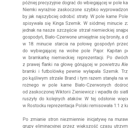
później precyzyjnie dograć do wbiegającej w pole kar
Niemki wyraźnie zaskoczone szybko wyprowadzony
by jak najszybciej odrobić straty. W pole karne Pole
spisywała się Kinga Szemik. W siódmej minucie z
jednak na nasze szczęście strzał niemieckiej snajp
gospodyń, Biało-Czerwone umiejętnie się broniły, a d
w 18. minucie starcia na połowę gospodyń przeda
do wybiegającej na wolne pole Pajor. Kapitan po
w bramkarkę niemieckiej reprezentacji. Po dwóc
z prawej flanki na głowę górującej w powietrzu A
bramki i futbolówkę pewnie wyłapała Szemik. Trz
po kąśliwym strzale Brand i tym razem stanęła na wy
rożnego w pole karne Biało-Czerwonych dośrod
od zaskoczonej Wiktorii Zieniewicz i wpadła do sia
ruszyły do kolejnych ataków. W tej odsłonie więc
w Rostocku reprezentacja Polski remisowała 1:1 z k
Po zmianie stron niezmiennie inicjatywę na muraw
grupy eliminacyjnej przez większość czasu utrzym