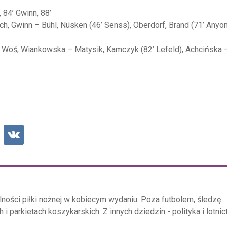
, 84’ Gwinn, 88’
ich, Gwinn – Bühl, Nüsken (46’ Senss), Oberdorf, Brand (71’ Anyo
, Woś, Wiankowska – Matysik, Kamczyk (82’ Lefeld), Achcińska 
ności piłki nożnej w kobiecym wydaniu. Poza futbolem, śledzę
i parkietach koszykarskich. Z innych dziedzin - polityka i lotni