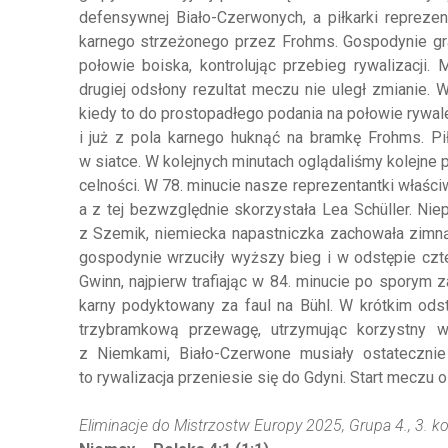
defensywnej Biało-Czerwonych, a piłkarki reprezen
karnego strzeżonego przez Frohms. Gospodynie grały
połowie boiska, kontrolując przebieg rywalizacj
drugiej odsłony rezultat meczu nie uległ zmianie. 
kiedy to do prostopadłego podania na połowie rywale
i już z pola karnego huknąć na bramkę Frohms. Pi
w siatce. W kolejnych minutach oglądaliśmy kolejne 
celności. W 78. minucie nasze reprezentantki właśc
a z tej bezwzględnie skorzystała Lea Schüller. Nie
z Szemik, niemiecka napastniczka zachowała zim
gospodynie wrzuciły wyższy bieg i w odstępie czte
Gwinn, najpierw trafiając w 84. minucie po sporym
karny podyktowany za faul na Bühl. W krótkim od
trzybramkową przewagę, utrzymując korzystny w
z Niemkami, Biało-Czerwone musiały ostateczni
to rywalizacja przeniesie się do Gdyni. Start meczu o
Eliminacje do Mistrzostw Europy 2025, Grupa 4., 3. ko