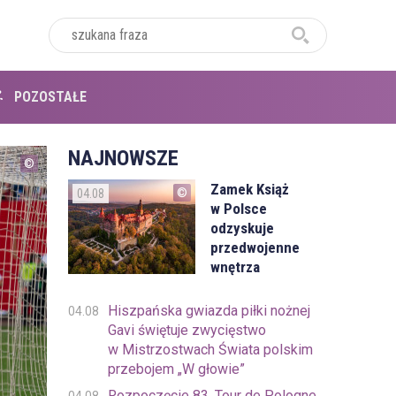
POZOSTAŁE
NAJNOWSZE
Zamek Książ
04.08
w Polsce
odzyskuje
przedwojenne
wnętrza
Hiszpańska gwiazda piłki nożnej
04.08
Gavi świętuje zwycięstwo
w Mistrzostwach Świata polskim
przebojem „W głowie”
Rozpoczęcie 83. Tour de Pologne