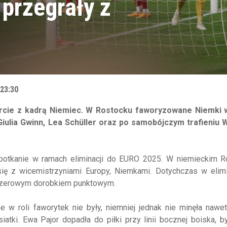
 przegrały z
 23:30
arcie z kadrą Niemiec. W Rostocku faworyzowane Niemki 
iulia Gwinn, Lea Schüller oraz po samobójczym trafieniu W
 spotkanie w ramach eliminacji do EURO 2025. W niemieckim R
się z wicemistrzyniami Europy, Niemkami. Dotychczas w elimi
 zerowym dorobkiem punktowym.
 w roli faworytek nie były, niemniej jednak nie minęła nawe
siatki. Ewa Pajor dopadła do piłki przy linii bocznej boiska, b