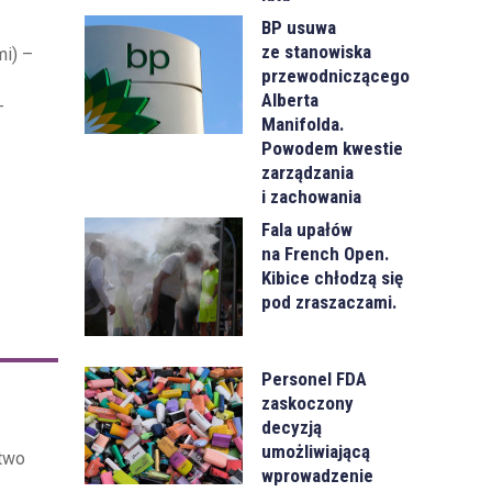
BP usuwa
ze stanowiska
mi) –
przewodniczącego
Alberta
–
Manifolda.
Powodem kwestie
zarządzania
i zachowania
Fala upałów
na French Open.
Kibice chłodzą się
pod zraszaczami.
Personel FDA
zaskoczony
decyzją
umożliwiającą
ctwo
wprowadzenie