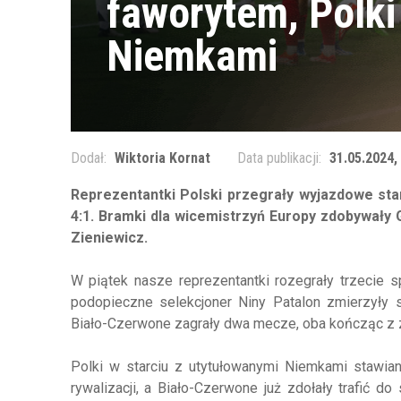
faworytem, Polki
Niemkami
Dodał:
Wiktoria Kornat
Data publikacji:
31.05.2024,
Reprezentantki Polski przegrały wyjazdowe st
4:1. Bramki dla wicemistrzyń Europy zdobywały G
Zieniewicz.
W piątek nasze reprezentantki rozegrały trzecie
podopieczne selekcjoner Niny Patalon zmierzyły 
Biało-Czerwone zagrały dwa mecze, oba kończąc z
Polki w starciu z utytułowanymi Niemkami stawiane
rywalizacji, a Biało-Czerwone już zdołały trafić do 