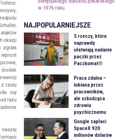
olimpijskiego sukcesu piłkarskiego
 Frohms.
w 1976 roku
ensywy,
rzedpolu
NAJPOPULARNIEJSZE
huller,
m ataków
5 rzeczy, które
h okazji
naprawdę
 zgrała
ułatwiają nadanie
 wprost
paczki przez
jscowe,
Paczkomat®
w środek
rwencji
Praca zdalna –
lubiana przez
 z rzutu
pracowników,
iła się
ale szkodząca
 od razu
zdrowiu
tadionie
psychicznemu
Google zapłaci
SpaceX 920
 naszej
milionów dolarów
ormacji