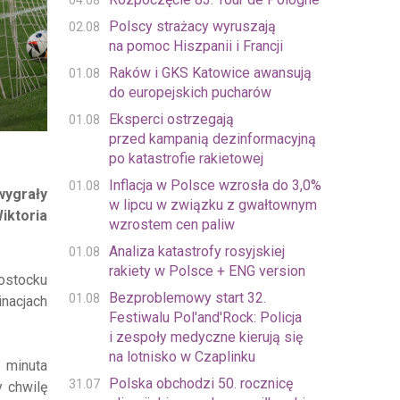
04.08
Polscy strażacy wyruszają
02.08
na pomoc Hiszpanii i Francji
Raków i GKS Katowice awansują
01.08
do europejskich pucharów
Eksperci ostrzegają
01.08
przed kampanią dezinformacyjną
po katastrofie rakietowej
Inflacja w Polsce wzrosła do 3,0%
01.08
wygrały
w lipcu w związku z gwałtownym
iktoria
wzrostem cen paliw
Analiza katastrofy rosyjskiej
01.08
rakiety w Polsce + ENG version
ostocku
Bezproblemowy start 32.
01.08
nacjach
Festiwalu Pol'and'Rock: Policja
i zespoły medyczne kierują się
na lotnisko w Czaplinku
t minuta
Polska obchodzi 50. rocznicę
31.07
y chwilę