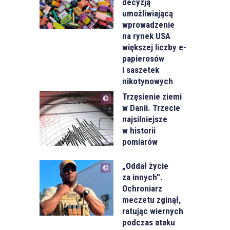
decyzją
umożliwiającą
wprowadzenie
na rynek USA
większej liczby e-
papierosów
i saszetek
nikotynowych
Trzęsienie ziemi
w Danii. Trzecie
najsilniejsze
w historii
pomiarów
„Oddał życie
za innych”.
Ochroniarz
meczetu zginął,
ratując wiernych
podczas ataku