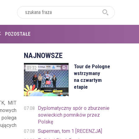
POZOSTAŁE
NAJNOWSZE
Tour de Pologne
01:32
wstrzymany
na czwartym
etapie
TK, MIT
Dyplomatyczny spór o zburzenie
07.08
 nowych
sowieckich pomników przez
 polega
Polskę
dujących
Superman, tom 1 [RECENZJA]
07.08