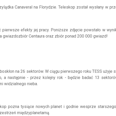
zylądka Canaveral na Florydzie. Teleskop został wysłany w pr
ć pierwsze efekty jej pracy. Poniższe zdjęcie powstało w wyni
ia gwiazdozbiór Centaura oraz zbiór ponad 200 000 gwiazd!
eboskłon na 26 sektorów. W ciągu pierwszego roku TESS użyje 
, a następnie - przez kolejny rok - będzie badać 13 sektoró
i widzialnego nieba.
eskop pozna tysiące nowych planet i godnie wesprze starszego
przestrzeń międzyplanetarną.