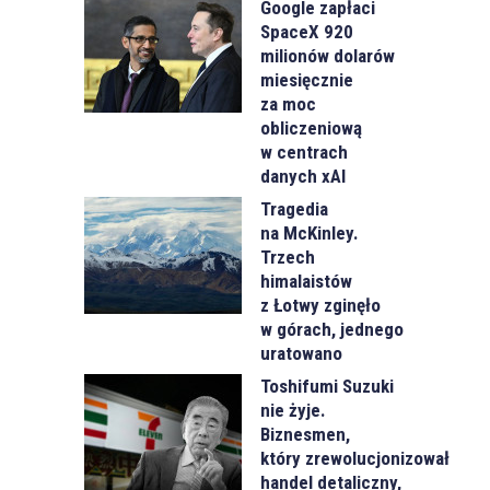
Google zapłaci
SpaceX 920
milionów dolarów
miesięcznie
za moc
obliczeniową
w centrach
danych xAI
Tragedia
na McKinley.
Trzech
himalaistów
z Łotwy zginęło
w górach, jednego
uratowano
Toshifumi Suzuki
nie żyje.
Biznesmen,
który zrewolucjonizował
handel detaliczny,