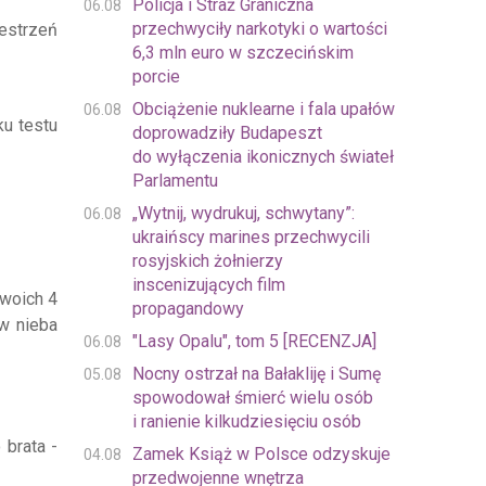
Policja i Straż Graniczna
06.08
przechwyciły narkotyki o wartości
zestrzeń
6,3 mln euro w szczecińskim
porcie
Obciążenie nuklearne i fala upałów
06.08
ku testu
doprowadziły Budapeszt
do wyłączenia ikonicznych świateł
Parlamentu
„Wytnij, wydrukuj, schwytany”:
06.08
ukraińscy marines przechwycili
rosyjskich żołnierzy
inscenizujących film
swoich 4
propagandowy
w nieba
"Lasy Opalu", tom 5 [RECENZJA]
06.08
Nocny ostrzał na Bałakliję i Sumę
05.08
spowodował śmierć wielu osób
i ranienie kilkudziesięciu osób
 brata -
Zamek Książ w Polsce odzyskuje
04.08
przedwojenne wnętrza