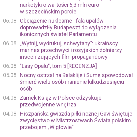
narkotyki o wartości 6,3 mln euro
w szczecińskim porcie
06.08
Obciążenie nuklearne i fala upałów
doprowadziły Budapeszt do wyłączenia
ikonicznych świateł Parlamentu
06.08
„Wytnij, wydrukuj, schwytany”: ukraińscy
marines przechwycili rosyjskich żołnierzy
inscenizujących film propagandowy
06.08
"Lasy Opalu", tom 5 [RECENZJA]
05.08
Nocny ostrzał na Bałakliję i Sumę spowodował
śmierć wielu osób i ranienie kilkudziesięciu
osób
04.08
Zamek Książ w Polsce odzyskuje
przedwojenne wnętrza
04.08
Hiszpańska gwiazda piłki nożnej Gavi świętuje
zwycięstwo w Mistrzostwach Świata polskim
przebojem „W głowie”