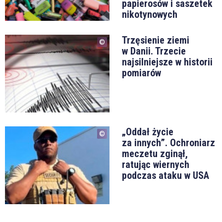
papierosów i saszetek
nikotynowych
Trzęsienie ziemi
w Danii. Trzecie
najsilniejsze w historii
pomiarów
„Oddał życie
za innych”. Ochroniarz
meczetu zginął,
ratując wiernych
podczas ataku w USA