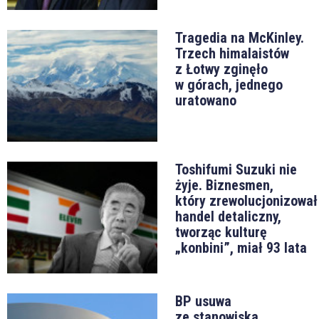
Tragedia na McKinley.
Trzech himalaistów
z Łotwy zginęło
w górach, jednego
uratowano
Toshifumi Suzuki nie
żyje. Biznesmen,
który zrewolucjonizował
handel detaliczny,
tworząc kulturę
„konbini”, miał 93 lata
BP usuwa
ze stanowiska