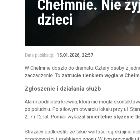
Chełmnie. Nie żyj
dzieci
Data publikacji:
15.01.2026, 22:57
W Chełmnie doszło do dramatu. Cztery osoby z jedne
zaczadzenie. To
zatrucie tlenkiem węgla w Chełm
Zgłoszenie i działania służb
Alarm podniosła krewna, która nie mogła skontaktow
po południu. Po siłowym otwarciu lokalu przy ul. Stare
2, 7 i 12 lat. Pomiar wykazał
śmiertelne stężenie t
Strażacy podkreślili, że takie wartości są skrajnie 
przytomności i szybkiego zgonu. W tym przypadku
ś