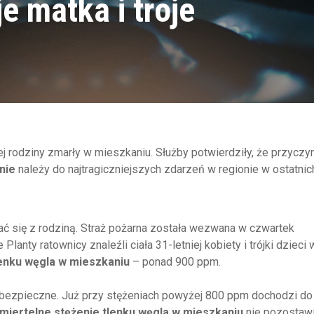
e matka i troje
j rodziny zmarły w mieszkaniu. Służby potwierdziły, że przyczy
nie
należy do najtragiczniejszych zdarzeń w regionie w ostatnich
ać się z rodziną. Straż pożarna została wezwana w czwartek
 Planty ratownicy znaleźli ciała 31-letniej kobiety i trójki dzieci
lenku węgla w mieszkaniu
– ponad 900 ppm.
niebezpieczne. Już przy stężeniach powyżej 800 ppm dochodzi do 
miertelne stężenie tlenku węgla w mieszkaniu
nie pozostawi