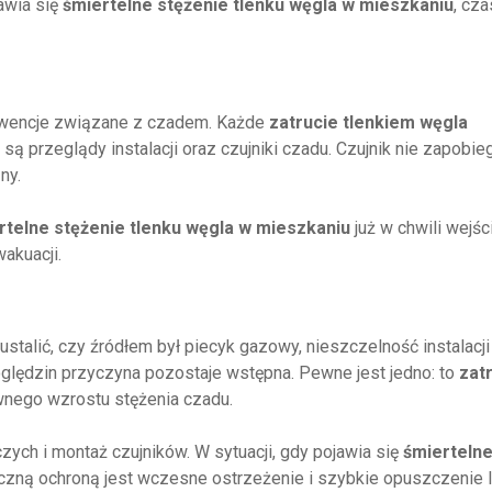
awia się
śmiertelne stężenie tlenku węgla w mieszkaniu
, cza
erwencje związane z czadem. Każde
zatrucie tlenkiem węgla
są przeglądy instalacji oraz czujniki czadu. Czujnik nie zapobie
ny.
rtelne stężenie tlenku węgla w mieszkaniu
już w chwili wejści
akuacji.
 ustalić, czy źródłem był piecyk gazowy, nieszczelność instalacji
oględzin przyczyna pozostaje wstępna. Pewne jest jedno: to
zat
nego wzrostu stężenia czadu.
zych i montaż czujników. W sytuacji, gdy pojawia się
śmierteln
eczną ochroną jest wczesne ostrzeżenie i szybkie opuszczenie l