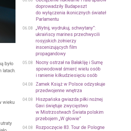
06.08
doprowadziły Budapeszt
do wyłączenia ikonicznych świateł
Parlamentu
„Wytnij, wydrukuj, schwytany”:
06.08
ukraińscy marines przechwycili
rosyjskich żołnierzy
inscenizujących film
propagandowy
Nocny ostrzał na Bałakliję i Sumę
05.08
ną było
spowodował śmierć wielu osób
 latach.
i ranienie kilkudziesięciu osób
Zamek Książ w Polsce odzyskuje
04.08
przedwojenne wnętrza
Hiszpańska gwiazda piłki nożnej
04.08
 w wieku
Gavi świętuje zwycięstwo
w Mistrzostwach Świata polskim
przebojem „W głowie”
utraty
Rozpoczęcie 83. Tour de Pologne
04.08
ało