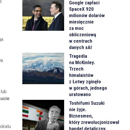
s
Google zapłaci
SpaceX 920
milionów dolarów
miesięcznie
za moc
obliczeniową
ga
w centrach
danych xAI
Tragedia
a.
na McKinley.
Trzech
himalaistów
z Łotwy zginęło
w górach, jednego
 lub
uratowano
rucie
Toshifumi Suzuki
nie żyje.
Biznesmen,
e
który zrewolucjonizował
okalu.
handel detaliczny,