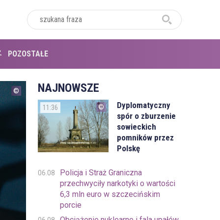
POZOSTAŁE
NAJNOWSZE
Dyplomatyczny
11:36
spór o zburzenie
sowieckich
pomników przez
Polskę
Policja i Straż Graniczna
06.08
przechwyciły narkotyki o wartości
6,3 mln euro w szczecińskim
porcie
Obciążenie nuklearne i fala upałów