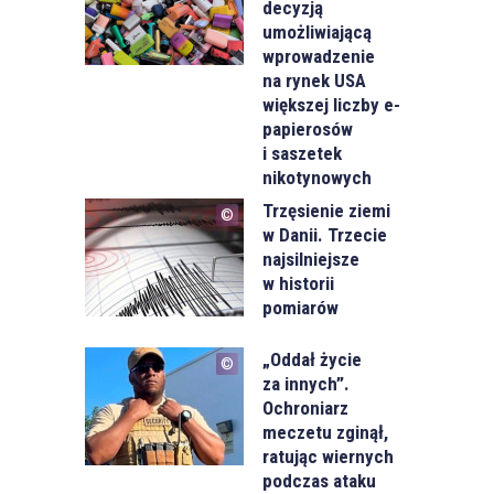
decyzją
umożliwiającą
wprowadzenie
na rynek USA
większej liczby e-
papierosów
i saszetek
nikotynowych
Trzęsienie ziemi
w Danii. Trzecie
najsilniejsze
w historii
pomiarów
„Oddał życie
za innych”.
Ochroniarz
meczetu zginął,
ratując wiernych
podczas ataku