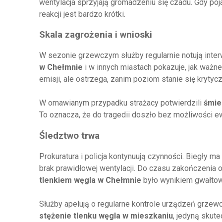
wentylacja sprzyjają gromadzeniu się czadu. Gdy poj
reakcji jest bardzo krótki.
Skala zagrożenia i wnioski
W sezonie grzewczym służby regularnie notują int
w Chełmnie
i w innych miastach pokazuje, jak ważne 
emisji, ale ostrzega, zanim poziom stanie się krytycz
W omawianym przypadku strażacy potwierdzili
śmie
To oznacza, że do tragedii doszło bez możliwości ew
Śledztwo trwa
Prokuratura i policja kontynuują czynności. Biegły ma
brak prawidłowej wentylacji. Do czasu zakończenia 
tlenkiem węgla w Chełmnie
było wynikiem gwałtow
Służby apelują o regularne kontrole urządzeń grzewc
stężenie tlenku węgla w mieszkaniu
, jedyną skut