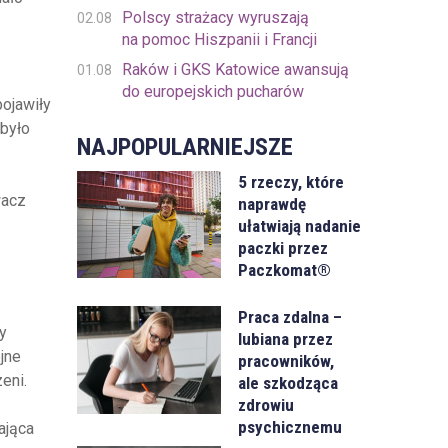
Polscy strażacy wyruszają
02.08
na pomoc Hiszpanii i Francji
Raków i GKS Katowice awansują
01.08
do europejskich pucharów
pojawiły
 było
NAJPOPULARNIEJSZE
5 rzeczy, które
wacz
naprawdę
ułatwiają nadanie
paczki przez
Paczkomat®
Praca zdalna –
y
lubiana przez
jne
pracowników,
eni.
ale szkodząca
zdrowiu
psychicznemu
ająca