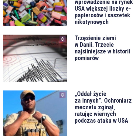
wprowadzenie na rynek
USA większej liczby e-
papierosów i saszetek
nikotynowych
Trzęsienie ziemi
w Danii. Trzecie
najsilniejsze w historii
pomiarów
„Oddał życie
za innych”. Ochroniarz
meczetu zginął,
ratując wiernych
podczas ataku w USA