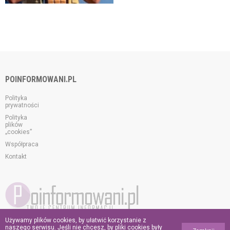
POINFORMOWANI.PL
Polityka
prywatności
Polityka
plików
„cookies”
Współpraca
Kontakt
Używamy plików cookies, by ułatwić korzystanie z
© 2026 poinformowani.pl.
naszego serwisu. Jeśli nie chcesz, by pliki cookies były