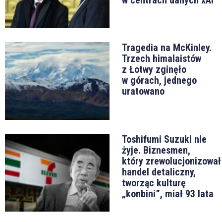
Tragedia na McKinley.
Trzech himalaistów
z Łotwy zginęło
w górach, jednego
uratowano
Toshifumi Suzuki nie
żyje. Biznesmen,
który zrewolucjonizował
handel detaliczny,
tworząc kulturę
„konbini”, miał 93 lata