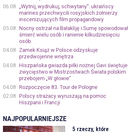
06.08
„Wytnij, wydrukuj, schwytany”: ukraińscy
marines przechwycili rosyjskich żołnierzy
inscenizujących film propagandowy
05.08
Nocny ostrzał na Bałakliję i Sumę spowodował
śmierć wielu osób i ranienie kilkudziesięciu
osób
04.08
Zamek Książ w Polsce odzyskuje
przedwojenne wnętrza
04.08
Hiszpańska gwiazda piłki nożnej Gavi świętuje
zwycięstwo w Mistrzostwach Świata polskim
przebojem „W głowie”
04.08
Rozpoczęcie 83. Tour de Pologne
02.08
Polscy strażacy wyruszają na pomoc
Hiszpanii i Francji
NAJPOPULARNIEJSZE
5 rzeczy, które