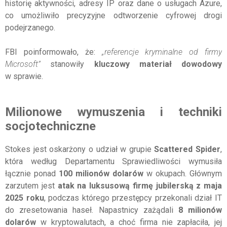
historię aktywności, adresy IP oraz dane o usługach Azure,
co umożliwiło precyzyjne odtworzenie cyfrowej drogi
podejrzanego.
FBI poinformowało, że:
„referencje kryminalne od firmy
Microsoft”
stanowiły
kluczowy materiał dowodowy
w sprawie.
Milionowe wymuszenia i techniki
socjotechniczne
Stokes jest oskarżony o udział w grupie
Scattered Spider
,
która według Departamentu Sprawiedliwości wymusiła
łącznie ponad
100 milionów dolarów
w okupach. Głównym
zarzutem jest
atak na luksusową firmę jubilerską
z
maja
2025 roku
, podczas którego przestępcy przekonali dział IT
do zresetowania haseł. Napastnicy zażądali
8 milionów
dolarów
w kryptowalutach, a choć firma nie zapłaciła, jej