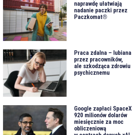
naprawdę ułatwiają
nadanie paczki przez
Paczkomat®
Praca zdalna – lubiana
przez pracowników,
ale szkodząca zdrowiu
psychicznemu
Google zapłaci SpaceX
920 milionów dolarów
miesięcznie za moc
obliczeniową
w centrach danych xAI