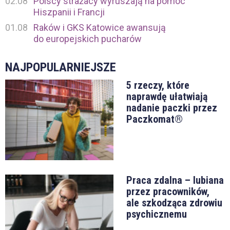
02.08
Polscy strażacy wyruszają na pomoc
Hiszpanii i Francji
01.08
Raków i GKS Katowice awansują
do europejskich pucharów
NAJPOPULARNIEJSZE
5 rzeczy, które
naprawdę ułatwiają
nadanie paczki przez
Paczkomat®
Praca zdalna – lubiana
przez pracowników,
ale szkodząca zdrowiu
psychicznemu