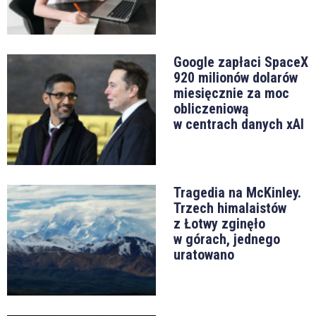
Google zapłaci SpaceX
920 milionów dolarów
miesięcznie za moc
obliczeniową
w centrach danych xAI
Tragedia na McKinley.
Trzech himalaistów
z Łotwy zginęło
w górach, jednego
uratowano