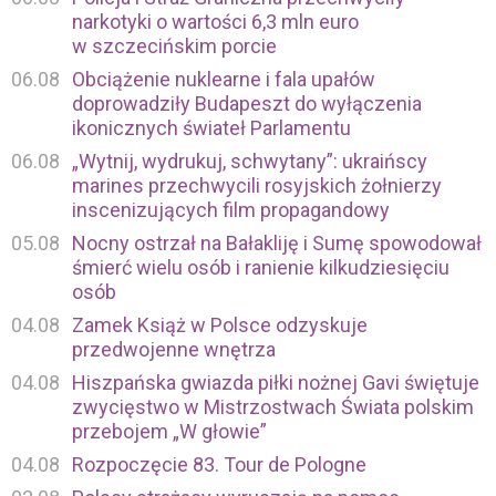
narkotyki o wartości 6,3 mln euro
w szczecińskim porcie
06.08
Obciążenie nuklearne i fala upałów
doprowadziły Budapeszt do wyłączenia
ikonicznych świateł Parlamentu
06.08
„Wytnij, wydrukuj, schwytany”: ukraińscy
marines przechwycili rosyjskich żołnierzy
inscenizujących film propagandowy
05.08
Nocny ostrzał na Bałakliję i Sumę spowodował
śmierć wielu osób i ranienie kilkudziesięciu
osób
04.08
Zamek Książ w Polsce odzyskuje
przedwojenne wnętrza
04.08
Hiszpańska gwiazda piłki nożnej Gavi świętuje
zwycięstwo w Mistrzostwach Świata polskim
przebojem „W głowie”
04.08
Rozpoczęcie 83. Tour de Pologne