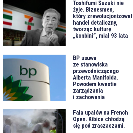
Toshifumi Suzuki nie
żyje. Biznesmen,
który zrewolucjonizował
handel detaliczny,
tworząc kulturę
„konbini”, miał 93 lata
BP usuwa
ze stanowiska
przewodniczącego
Alberta Manifolda.
Powodem kwestie
zarządzania
i zachowania
Fala upałów na French
Open. Kibice chłodzą
się pod zraszaczami.