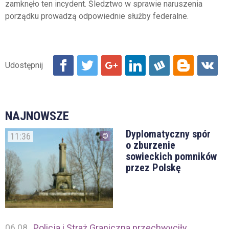
zamknęło ten incydent. Śledztwo w sprawie naruszenia
porządku prowadzą odpowiednie służby federalne.
NAJNOWSZE
Dyplomatyczny spór
11:36
o zburzenie
sowieckich pomników
przez Polskę
06.08
Policja i Straż Graniczna przechwyciły