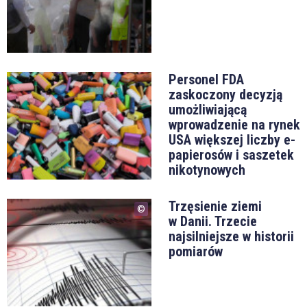
Personel FDA
zaskoczony decyzją
umożliwiającą
wprowadzenie na rynek
USA większej liczby e-
papierosów i saszetek
nikotynowych
Trzęsienie ziemi
w Danii. Trzecie
najsilniejsze w historii
pomiarów