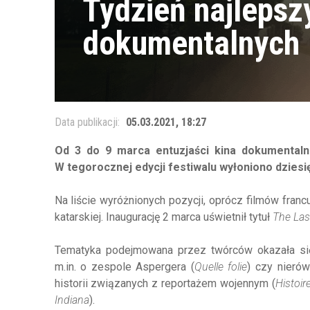
Tydzień najlepsz
dokumentalnych
Data publikacji:
05.03.2021, 18:27
Od 3 do 9 marca entuzjaści kina dokumentaln
W tegorocznej edycji festiwalu wyłoniono dziesię
Na liście wyróżnionych pozycji, oprócz filmów franc
katarskiej. Inaugurację 2 marca uświetnił tytuł
The Last 
Tematyka podejmowana przez twórców okazała się 
m.in. o zespole Aspergera (
Quelle folie
) czy nieró
historii związanych z reportażem wojennym (
Histoir
Indiana
).