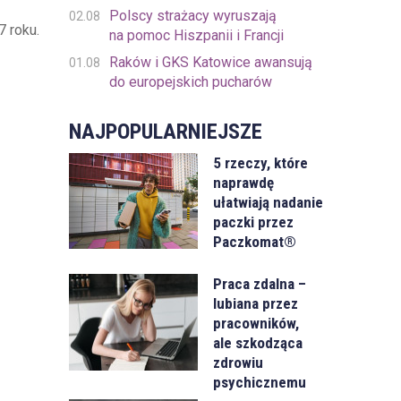
Polscy strażacy wyruszają
02.08
 roku.
na pomoc Hiszpanii i Francji
Raków i GKS Katowice awansują
01.08
do europejskich pucharów
NAJPOPULARNIEJSZE
5 rzeczy, które
naprawdę
ułatwiają nadanie
paczki przez
Paczkomat®
Praca zdalna –
lubiana przez
pracowników,
ale szkodząca
zdrowiu
psychicznemu