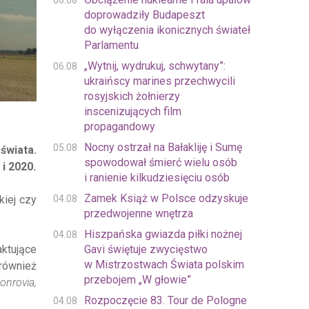
06.08
doprowadziły Budapeszt
do wyłączenia ikonicznych świateł
Parlamentu
„Wytnij, wydrukuj, schwytany”:
06.08
ukraińscy marines przechwycili
rosyjskich żołnierzy
inscenizujących film
propagandowy
Nocny ostrzał na Bałakliję i Sumę
05.08
świata.
spowodował śmierć wielu osób
i 2020.
i ranienie kilkudziesięciu osób
Zamek Książ w Polsce odzyskuje
04.08
kiej czy
przedwojenne wnętrza
Hiszpańska gwiazda piłki nożnej
04.08
Gavi świętuje zwycięstwo
ktujące
w Mistrzostwach Świata polskim
 również
przebojem „W głowie”
onrovia,
Rozpoczęcie 83. Tour de Pologne
04.08