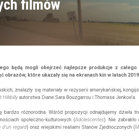
ych filmów
ego będą mogli obejrzeć najlepsze produkcje z całego 
ć obrazów, które ukazały się na ekranach kin w latach 2019 
uskich, znalazły się materiały w
reżyserii amerykańskiej, kongijs
Hillibilly
autorstwa Diane Sara Bouzgarrou i Thomasa Jenkoe’a.
bardzo różnorodna. Wśród propozycji odnajdujemy dzieła tra
wnościach społeczno-kulturowych (
Adolescentes
). Nie zabrakło
e d’un regard
) oraz wiejskimi realiami Stanów Zjednoczonych (
M