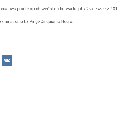
bonusowa produkcja słoweńsko-chorwacka pt.
Playing Men
z 2017
az na stronie La Vingt-Cinquième Heure.