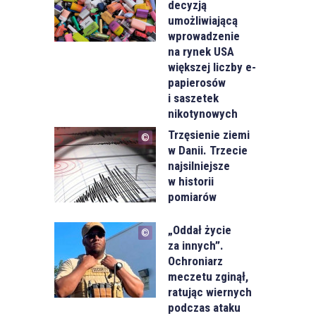
decyzją
umożliwiającą
wprowadzenie
na rynek USA
większej liczby e-
papierosów
i saszetek
nikotynowych
Trzęsienie ziemi
w Danii. Trzecie
najsilniejsze
w historii
pomiarów
„Oddał życie
za innych”.
Ochroniarz
meczetu zginął,
ratując wiernych
podczas ataku