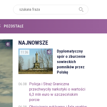
POZOSTAŁE
NAJNOWSZE
Dyplomatyczny
11:36
spór o zburzenie
sowieckich
pomników przez
Polskę
Policja i Straż Graniczna
06.08
przechwyciły narkotyki o wartości
6,3 mln euro w szczecińskim
porcie
Obciążenie nuklearne i fala upałów