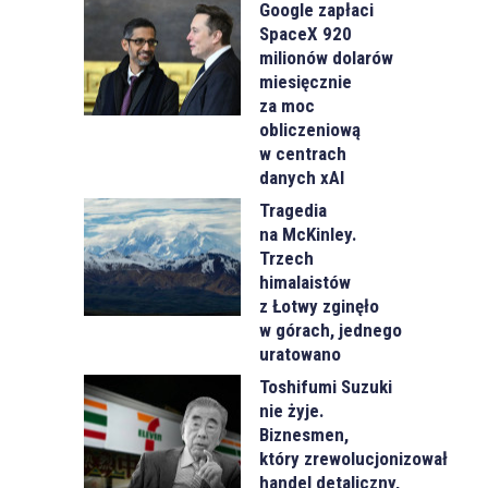
Google zapłaci
SpaceX 920
milionów dolarów
miesięcznie
za moc
obliczeniową
w centrach
danych xAI
Tragedia
na McKinley.
Trzech
himalaistów
z Łotwy zginęło
w górach, jednego
uratowano
Toshifumi Suzuki
nie żyje.
Biznesmen,
który zrewolucjonizował
handel detaliczny,