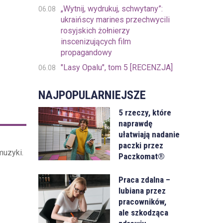
„Wytnij, wydrukuj, schwytany”:
06.08
ukraińscy marines przechwycili
rosyjskich żołnierzy
inscenizujących film
propagandowy
"Lasy Opalu", tom 5 [RECENZJA]
06.08
NAJPOPULARNIEJSZE
5 rzeczy, które
naprawdę
ułatwiają nadanie
paczki przez
muzyki.
Paczkomat®
Praca zdalna –
lubiana przez
pracowników,
ale szkodząca