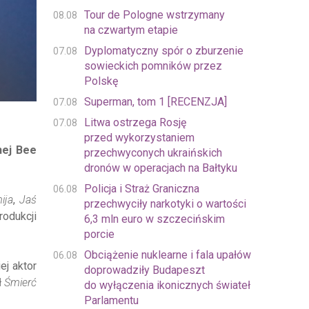
Tour de Pologne wstrzymany
08.08
na czwartym etapie
Dyplomatyczny spór o zburzenie
07.08
sowieckich pomników przez
Polskę
Superman, tom 1 [RECENZJA]
07.08
Litwa ostrzega Rosję
07.08
przed wykorzystaniem
nej Bee
przechwyconych ukraińskich
dronów w operacjach na Bałtyku
Policja i Straż Graniczna
06.08
ija
,
Jaś
przechwyciły narkotyki o wartości
odukcji
6,3 mln euro w szczecińskim
porcie
Obciążenie nuklearne i fala upałów
06.08
ej aktor
doprowadziły Budapeszt
ł
Śmierć
do wyłączenia ikonicznych świateł
Parlamentu