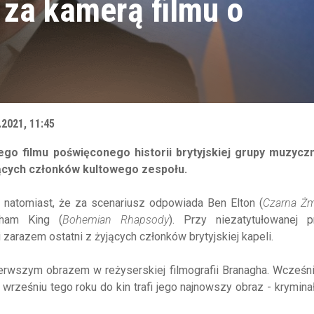
za kamerą filmu o
.2021, 11:45
nego
filmu poświęconego historii brytyjskiej grupy muzycz
ących członków kultowego zespołu.
 natomiast, że za scenariusz odpowiada Ben
E
lton (
Czarna Żm
aham King (
Bohemian
Rhapsody
).
Przy niezatytułowanej pr
 zarazem ostatni z żyjących członków brytyjskiej kapeli.
ierwszym obrazem w reżyserskiej filmografii
Branagha
. Wcześni
 wrześniu tego roku do kin trafi jego najnowszy obraz -
krymina