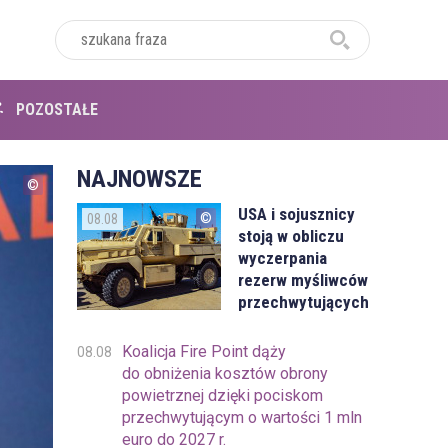
POZOSTAŁE
NAJNOWSZE
USA i sojusznicy
08.08
stoją w obliczu
wyczerpania
rezerw myśliwców
przechwytujących
Koalicja Fire Point dąży
08.08
do obniżenia kosztów obrony
powietrznej dzięki pociskom
przechwytującym o wartości 1 mln
euro do 2027 r.