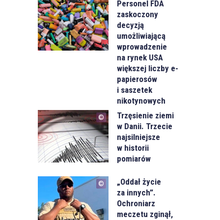
Personel FDA
zaskoczony
decyzją
umożliwiającą
wprowadzenie
na rynek USA
większej liczby e-
papierosów
i saszetek
nikotynowych
Trzęsienie ziemi
w Danii. Trzecie
najsilniejsze
w historii
pomiarów
„Oddał życie
za innych”.
Ochroniarz
meczetu zginął,