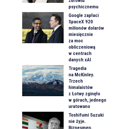
zdrowiu
psychicznemu
Google zapłaci
SpaceX 920
milionów dolarów
miesięcznie
za moc
obliczeniową
w centrach
danych xAI
Tragedia
na McKinley.
Trzech
himalaistów
z Łotwy zginęło
w górach, jednego
uratowano
Toshifumi Suzuki
nie żyje.
Biznesmen,