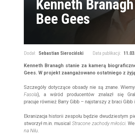
Kenneth Branagh 
Bee Gees
Dodał:
Sebastian Sierociński
Data publikacji:
11.03
Kenneth
Branagh
stanie za kamerą biograficz
Gees.
W projekt zaangażowano ostatniego z żyj
Szczegóły dotyczące obsady nie są znane. Wiemy
Fasola
)
, a wśród producentów znalazł się Gr
pracuje
również
Barry
Gibb
– najstarszy z
b
raci
Gibb
i
Ekranizacja historii zespołu będzie dwudziestym p
stworzył m.in.
musical
Stracone zachody miłości
. We
na Nilu
.