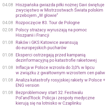
04.08
Hiszpańska gwiazda piłki nożnej Gavi świętuje
zwycięstwo w Mistrzostwach Świata polskim
przebojem „W głowie”
04.08
Rozpoczęcie 83. Tour de Pologne
02.08
Polscy strażacy wyruszają na pomoc
Hiszpanii i Francji
01.08
Raków i GKS Katowice awansują
do europejskich pucharów
01.08
Eksperci ostrzegają przed kampanią
dezinformacyjną po katastrofie rakietowej
01.08
Inflacja w Polsce wzrosła do 3,0% w lipcu
w związku z gwałtownym wzrostem cen paliw
01.08
Analiza katastrofy rosyjskiej rakiety w Polsce +
ENG version
01.08
Bezproblemowy start 32. Festiwalu
Pol'and'Rock: Policja i zespoły medyczne
kierują się na lotnisko w Czaplinku