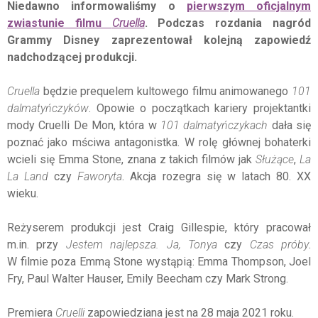
Niedawno informowaliśmy o
pierwszym oficjalnym
zwiastunie filmu
Cruella
. Podczas rozdania nagród
Grammy Disney zaprezentował kolejną zapowiedź
nadchodzącej produkcji.
Cruella
będzie prequelem kultowego filmu animowanego
101
dalmatyńczyków
. Opowie o początkach kariery projektantki
mody Cruelli De Mon, która w
101 dalmatyńczykach
dała się
poznać jako mściwa antagonistka. W rolę głównej bohaterki
wcieli się Emma Stone, znana z takich filmów jak
Służące
,
La
La Land
czy
Faworyta
. Akcja rozegra się w latach 80. XX
wieku.
Reżyserem produkcji jest Craig Gillespie, który pracował
m.in. przy
Jestem najlepsza. Ja, Tonya
czy
Czas próby
.
W filmie poza Emmą Stone wystąpią: Emma Thompson, Joel
Fry, Paul Walter Hauser, Emily Beecham czy Mark Strong.
Premiera
Cruelli
zapowiedziana jest na 28 maja 2021 roku.