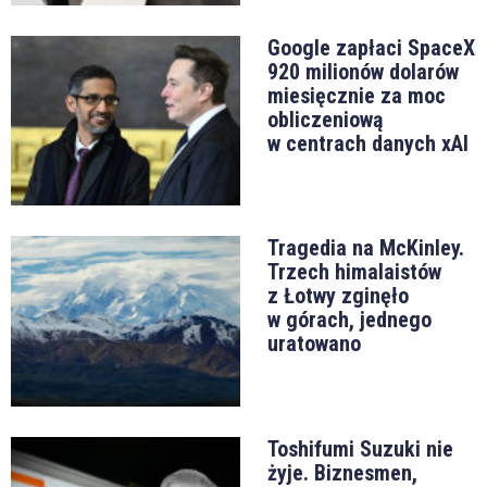
Google zapłaci SpaceX
920 milionów dolarów
miesięcznie za moc
obliczeniową
w centrach danych xAI
Tragedia na McKinley.
Trzech himalaistów
z Łotwy zginęło
w górach, jednego
uratowano
Toshifumi Suzuki nie
żyje. Biznesmen,