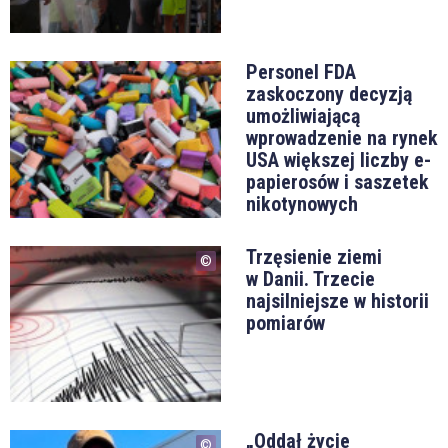
Personel FDA
zaskoczony decyzją
umożliwiającą
wprowadzenie na rynek
USA większej liczby e-
papierosów i saszetek
nikotynowych
Trzęsienie ziemi
w Danii. Trzecie
najsilniejsze w historii
pomiarów
„Oddał życie