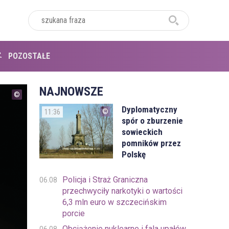
POZOSTAŁE
NAJNOWSZE
Dyplomatyczny
11:36
spór o zburzenie
sowieckich
pomników przez
Polskę
Policja i Straż Graniczna
06.08
przechwyciły narkotyki o wartości
6,3 mln euro w szczecińskim
porcie
Obciążenie nuklearne i fala upałów