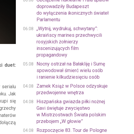
06.08
doprowadziły Budapeszt
do wyłączenia ikonicznych świateł
Parlamentu
„Wytnij, wydrukuj, schwytany”:
06.08
ukraińscy marines przechwycili
rosyjskich żołnierzy
inscenizujących film
propagandowy
Nocny ostrzał na Bałakliję i Sumę
05.08
i duet:
spowodował śmierć wielu osób
i ranienie kilkudziesięciu osób
Zamek Książ w Polsce odzyskuje
04.08
 serialu
przedwojenne wnętrza
oku. Jak
kupi się
Hiszpańska gwiazda piłki nożnej
04.08
Gavi świętuje zwycięstwo
grzechy
w Mistrzostwach Świata polskim
haterów
przebojem „W głowie”
 dołączą
Rozpoczęcie 83. Tour de Pologne
04.08