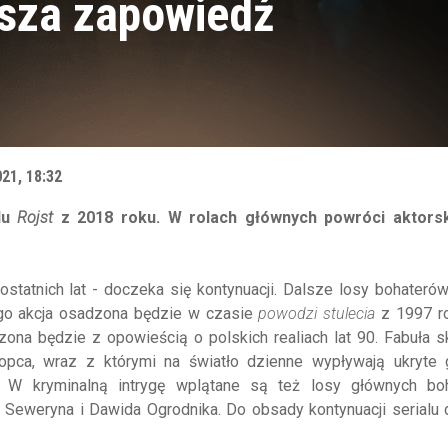
rwsza zapowiedź
021, 18:32
alu
Rojst
z 2018 roku. W rolach głównych powróci aktorsk
 ostatnich lat - doczeka się kontynuacji. Dalsze losy bohaterów
ego akcja osadzona będzie w czasie
powodzi stulecia
z 1997 r
zona będzie z opowieścią o polskich realiach lat 90. Fabuła s
łopca, wraz z którymi na światło dzienne wypływają ukryte 
. W kryminalną intrygę wplątane są też losy głównych bo
 Seweryna i Dawida Ogrodnika. Do obsady kontynuacji serialu