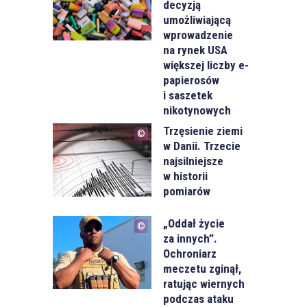
decyzją
umożliwiającą
wprowadzenie
na rynek USA
większej liczby e-
papierosów
i saszetek
nikotynowych
Trzęsienie ziemi
w Danii. Trzecie
najsilniejsze
w historii
pomiarów
„Oddał życie
za innych”.
Ochroniarz
meczetu zginął,
ratując wiernych
podczas ataku