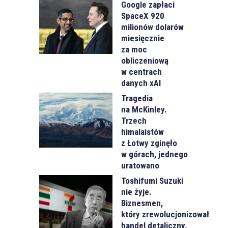
Google zapłaci
SpaceX 920
milionów dolarów
miesięcznie
za moc
obliczeniową
w centrach
danych xAI
Tragedia
na McKinley.
Trzech
himalaistów
z Łotwy zginęło
w górach, jednego
uratowano
Toshifumi Suzuki
nie żyje.
Biznesmen,
który zrewolucjonizował
handel detaliczny,