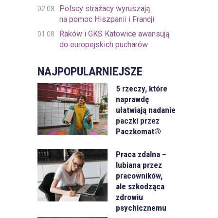
Polscy strażacy wyruszają
02.08
na pomoc Hiszpanii i Francji
Raków i GKS Katowice awansują
01.08
do europejskich pucharów
NAJPOPULARNIEJSZE
5 rzeczy, które
naprawdę
ułatwiają nadanie
paczki przez
Paczkomat®
Praca zdalna –
lubiana przez
pracowników,
ale szkodząca
zdrowiu
psychicznemu