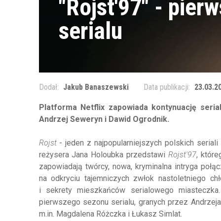
"Rojst'97" - pie
serialu
Dodał:
Jakub Banaszewski
Data publikacji:
23.03.2
Platforma Netflix zapowiada kontynuację seri
Andrzej Seweryn i Dawid Ogrodnik.
Rojst
- jeden z najpopularniejszych polskich seriali
reżysera Jana Holoubka przedstawi
Rojst'97
, któr
zapowiadają twórcy, nowa, kryminalna intryga połąc
na odkryciu tajemniczych zwłok nastoletniego ch
i sekrety mieszkańców serialowego miasteczka
pierwszego sezonu serialu, granych przez Andrzeja
m.in. Magdalena Różczka i Łukasz Simlat.