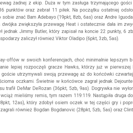
ewag żadnej z ekip. Duża w tym zasługa trzymającego gości
6 punktów oraz zebrał 11 piłek. Na początku ostatniej odsło
 sobie znać Bam Adebayo (19pkt, 8zb, 6as) oraz Andre Iguodal
Ta dwójka zwiększyła przewagę Heat i ostatecznie dała im zw
ł jednak Jimmy Butler, który zapisał na koncie 22 punkty, 6 zb
podarzy zaliczył również Viktor Oladipo (6pkt, 3zb, 5as).
ay-offów w swoich konferencjach, choć minimalnie lepszym b
anie lepiej rozpoczęli gracze Hawks, którzy już w pierwszej
 goście utrzymywali swoją przewagę aż do końcówki czwartej 
eścioma oczkami. Świetnie w końcówce zagrał jednak Dejounte
su trafił DeMar DeRozan (36pkt, 5zb, 9as). Dogrywka nie wyło
 wciąż mieliśmy remis, tym razem 119:119. Nastąpiła druga d
28pkt, 12as), który zdobył osiem oczek w tej części gry i pop
zagrali również Bogdan Bogdanovic (28pkt, 5zb, 5as) oraz Clin