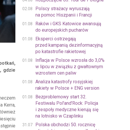
04.08
Polscy strażacy wyruszają
02.08
na pomoc Hiszpanii i Francji
Raków i GKS Katowice awansują
01.08
do europejskich pucharów
Eksperci ostrzegają
01.08
przed kampanią dezinformacyjną
po katastrofie rakietowej
Inflacja w Polsce wzrosła do 3,0%
01.08
potkań,
w lipcu w związku z gwałtownym
, gdzie
wzrostem cen paliw
Analiza katastrofy rosyjskiej
01.08
rakiety w Polsce + ENG version
Bezproblemowy start 32.
01.08
 meczem
Festiwalu Pol'and'Rock: Policja
a Kerra,
i zespoły medyczne kierują się
Również
na lotnisko w Czaplinku
iesięciu
Polska obchodzi 50. rocznicę
31.07
astępnie