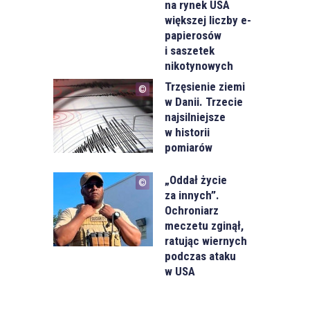
na rynek USA
większej liczby e-
papierosów
i saszetek
nikotynowych
Trzęsienie ziemi
w Danii. Trzecie
najsilniejsze
w historii
pomiarów
„Oddał życie
za innych”.
Ochroniarz
meczetu zginął,
ratując wiernych
podczas ataku
w USA