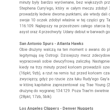
minuty były bardzo wyrównane, bez większych prz
Stephena Curry'ego, który w całym meczu zdobył 3
prowadziły ledwie dwoma punktami, ale wtedy dali o
swoje 10 oczek zdobył właśnie w tej części gry. 
116:109. Najlepszy na przestrzeni całego starcia by
asyst oraz 4 przechwyty. Udany debiut w barwach gos
San Antonio Spurs - Atlanta Hawks
Obie drużyny walczą na ten moment o awans do pl
legitymują się Ostrogi. Dzisiejszy mecz zdecydow
wypracowali sobie dwucyfrową zaliczkę. Następnie
kiedy na trzy minuty przed końcem prowadzili sz
(16pkt, 9zb), a rzut na remis tuż przed końcem cza
zwycięzcy, gdyż po rzucie zza łuku Rudy'ego Gay'a
w której kapitalnie zaprezentował się Trae Young (
drużynę do wygranej 134:129. Poza Trae'm świetnie 
(28pkt, 17zb, 5blk).
Los Angeles Clippers - Denver Nuggets