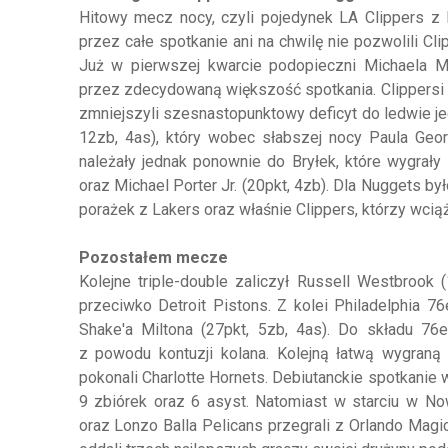
Hitowy mecz nocy, czyli pojedynek LA Clippers z
przez całe spotkanie ani na chwilę nie pozwolili C
Już w pierwszej kwarcie podopieczni Michaela M
przez zdecydowaną większość spotkania. Clippersi z
zmniejszyli szesnastopunktowy deficyt do ledwie je
12zb, 4as), który wobec słabszej nocy Paula Geor
należały jednak ponownie do Bryłek, które wygrały 
oraz Michael Porter Jr. (20pkt, 4zb). Dla Nuggets b
porażek z Lakers oraz właśnie Clippers, którzy wcią
Pozostałem mecze
Kolejne triple-double zaliczył Russell Westbrook 
przeciwko Detroit Pistons. Z kolei Philadelphia 
Shake'a Miltona (27pkt, 5zb, 4as). Do składu 76
z powodu kontuzji kolana. Kolejną łatwą wygraną 
pokonali Charlotte Hornets. Debiutanckie spotkanie 
9 zbiórek oraz 6 asyst. Natomiast w starciu w No
oraz Lonzo Balla Pelicans przegrali z Orlando Magi