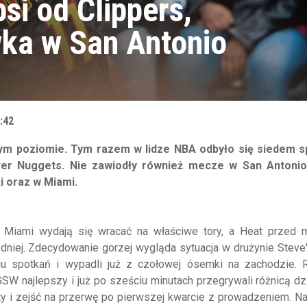
si od Clippers,
ka w San Antonio
:42
ym poziomie. Tym razem w lidze NBA odbyło się siedem s
nver Nuggets. Nie zawiodły również mecze w San Antonio
i oraz w Miami.
 Miami wydają się wracać na właściwe tory, a Heat przed
niej. Zdecydowanie gorzej wygląda sytuacja w drużynie Steve'
ciu spotkań i wypadli już z czołowej ósemki na zachodzie. 
GSW najlepszy i już po sześciu minutach przegrywali różnicą dz
raty i zejść na przerwę po pierwszej kwarcie z prowadzeniem. N