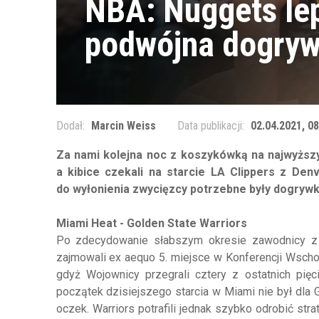
NBA: Nuggets lep
podwójna dogryw
Dodał:
Marcin Weiss
Data publikacji:
02.04.2021, 08
Za nami kolejna noc z koszykówką na najwyższ
a kibice czekali na starcie LA Clippers z De
do wyłonienia zwycięzcy potrzebne były dogrywk
Miami Heat - Golden State Warriors
Po zdecydowanie słabszym okresie zawodnicy z
zajmowali ex aequo 5. miejsce w Konferencji Wschod
gdyż Wojownicy przegrali cztery z ostatnich pię
początek dzisiejszego starcia w Miami nie był dla 
oczek. Warriors potrafili jednak szybko odrobić st