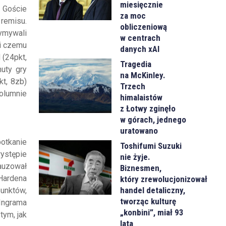
miesięcznie
 Goście
za moc
 remisu.
obliczeniową
ymywali
w centrach
ki czemu
danych xAI
 (24pkt,
Tragedia
uty gry
na McKinley.
kt, 8zb)
Trzech
kolumnie
himalaistów
z Łotwy zginęło
w górach, jednego
uratowano
potkanie
Toshifumi Suzuki
występie
nie żyje.
auzował
Biznesmen,
Hardena
który zrewolucjonizował
handel detaliczny,
punktów,
tworząc kulturę
Ingrama
„konbini”, miał 93
tym, jak
lata