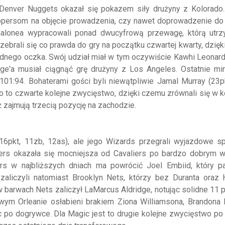
 Denver Nuggets okazał się pokazem siły drużyny z Kolorado.
lippersom na objęcie prowadzenia, czy nawet doprowadzenie do
alonea wypracowali ponad dwucyfrową przewagę, którą utrz
ebrali się co prawda do gry na początku czwartej kwarty, dzię
dnego oczka. Swój udział miał w tym oczywiście Kawhi Leonard
ge'a musiał ciągnąć grę drużyny z Los Angeles. Ostatnie min
101:94. Bohaterami gości byli niewątpliwie Jamal Murray (23p
yło to czwarte kolejne zwycięstwo, dzięki czemu zrównali się w 
ż zajmują trzecią pozycję na zachodzie.
(16pkt, 11zb, 12as), ale jego Wizards przegrali wyjazdowe s
76ers okazała się mocniejsza od Cavaliers po bardzo dobrym 
ers w najbliższych dniach ma powrócić Joel Embiid, który p
zaliczyli natomiast Brooklyn Nets, którzy bez Duranta oraz 
w barwach Nets zaliczył LaMarcus Aldridge, notując solidne 11 
wym Orleanie osłabieni brakiem Ziona Williamsona, Brandona 
c po dogrywce. Dla Magic jest to drugie kolejne zwycięstwo po 