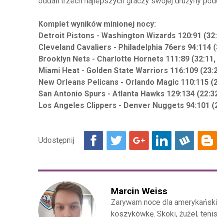
oddali trzech najlepszych graczy swojej drużyny pod
Komplet wyników minionej nocy:
Detroit Pistons - Washington Wizards 120:91 (32:2
Cleveland Cavaliers - Philadelphia 76ers 94:114 (3
Brooklyn Nets - Charlotte Hornets 111:89 (32:11, 
Miami Heat - Golden State Warriors 116:109 (23:24
New Orleans Pelicans - Orlando Magic 110:115 (26:
San Antonio Spurs - Atlanta Hawks 129:134 (22:32,
Los Angeles Clippers - Denver Nuggets 94:101 (20
Marcin Weiss
Zarywam noce dla amerykańskie
koszykówkę. Skoki, żużel, teni