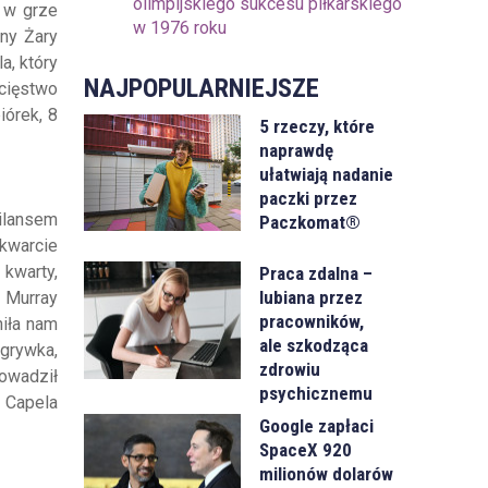
olimpijskiego sukcesu piłkarskiego
 w grze
w 1976 roku
ny Żary
a, który
NAJPOPULARNIEJSZE
ycięstwo
iórek, 8
5 rzeczy, które
naprawdę
ułatwiają nadanie
paczki przez
ilansem
Paczkomat®
 kwarcie
kwarty,
Praca zdalna –
lubiana przez
 Murray
pracowników,
niła nam
ale szkodząca
ogrywka,
zdrowiu
rowadził
psychicznemu
t Capela
Google zapłaci
SpaceX 920
milionów dolarów