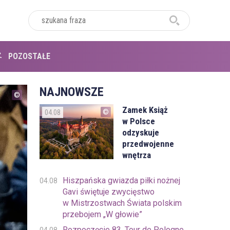
POZOSTAŁE
NAJNOWSZE
Zamek Książ
04.08
w Polsce
odzyskuje
przedwojenne
wnętrza
Hiszpańska gwiazda piłki nożnej
04.08
Gavi świętuje zwycięstwo
w Mistrzostwach Świata polskim
przebojem „W głowie”
Rozpoczęcie 83. Tour de Pologne