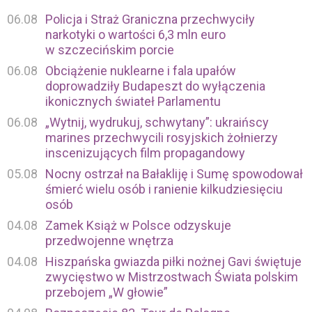
06.08
Policja i Straż Graniczna przechwyciły
narkotyki o wartości 6,3 mln euro
w szczecińskim porcie
06.08
Obciążenie nuklearne i fala upałów
doprowadziły Budapeszt do wyłączenia
ikonicznych świateł Parlamentu
06.08
„Wytnij, wydrukuj, schwytany”: ukraińscy
marines przechwycili rosyjskich żołnierzy
inscenizujących film propagandowy
05.08
Nocny ostrzał na Bałakliję i Sumę spowodował
śmierć wielu osób i ranienie kilkudziesięciu
osób
04.08
Zamek Książ w Polsce odzyskuje
przedwojenne wnętrza
04.08
Hiszpańska gwiazda piłki nożnej Gavi świętuje
zwycięstwo w Mistrzostwach Świata polskim
przebojem „W głowie”