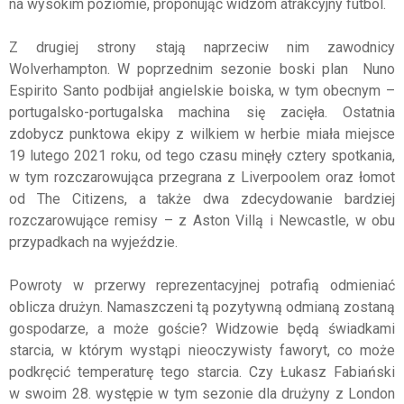
na wysokim poziomie, proponując widzom atrakcyjny futbol.
Z drugiej strony stają naprzeciw nim zawodnicy
Wolverhampton. W poprzednim sezonie boski plan Nuno
Espirito Santo podbijał angielskie boiska, w tym obecnym –
portugalsko-portugalska machina się zacięła. Ostatnia
zdobycz punktowa ekipy z wilkiem w herbie miała miejsce
19 lutego 2021 roku, od tego czasu minęły cztery spotkania,
w tym rozczarowująca przegrana z Liverpoolem oraz łomot
od The Citizens, a także dwa zdecydowanie bardziej
rozczarowujące remisy – z Aston Villą i Newcastle, w obu
przypadkach na wyjeździe.
Powroty w przerwy reprezentacyjnej potrafią odmieniać
oblicza drużyn. Namaszczeni tą pozytywną odmianą zostaną
gospodarze, a może goście? Widzowie będą świadkami
starcia, w którym wystąpi nieoczywisty faworyt, co może
podkręcić temperaturę tego starcia. Czy Łukasz Fabiański
w swoim 28. występie w tym sezonie dla drużyny z London