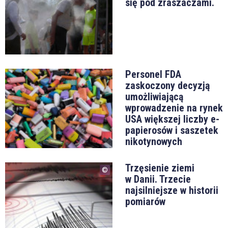
się pod zraszaczami.
Personel FDA
zaskoczony decyzją
umożliwiającą
wprowadzenie na rynek
USA większej liczby e-
papierosów i saszetek
nikotynowych
Trzęsienie ziemi
w Danii. Trzecie
najsilniejsze w historii
pomiarów