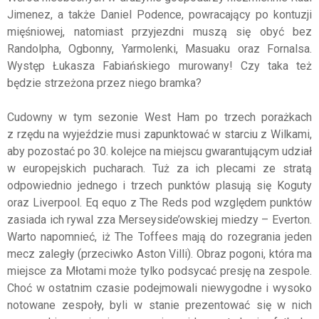
Jimenez, a także Daniel Podence, powracający po kontuzji
mięśniowej, natomiast przyjezdni muszą się obyć bez
Randolpha, Ogbonny, Yarmolenki, Masuaku oraz Fornalsa.
Występ Łukasza Fabiańskiego murowany! Czy taka też
będzie strzeżona przez niego bramka?
Cudowny w tym sezonie West Ham po trzech porażkach
z rzędu na wyjeździe musi zapunktować w starciu z Wilkami,
aby pozostać po 30. kolejce na miejscu gwarantującym udział
w europejskich pucharach. Tuż za ich plecami ze stratą
odpowiednio jednego i trzech punktów plasują się Koguty
oraz Liverpool. Eq equo z The Reds pod względem punktów
zasiada ich rywal zza Merseyside’owskiej miedzy – Everton.
Warto napomnieć, iż The Toffees mają do rozegrania jeden
mecz zaległy (przeciwko Aston Villi). Obraz pogoni, która ma
miejsce za Młotami może tylko podsycać presję na zespole.
Choć w ostatnim czasie podejmowali niewygodne i wysoko
notowane zespoły, byli w stanie prezentować się w nich