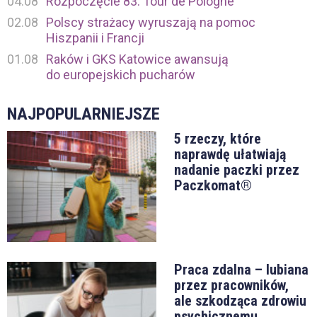
04.08
Rozpoczęcie 83. Tour de Pologne
02.08
Polscy strażacy wyruszają na pomoc
Hiszpanii i Francji
01.08
Raków i GKS Katowice awansują
do europejskich pucharów
NAJPOPULARNIEJSZE
5 rzeczy, które
naprawdę ułatwiają
nadanie paczki przez
Paczkomat®
Praca zdalna – lubiana
przez pracowników,
ale szkodząca zdrowiu
psychicznemu