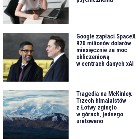
Google zapłaci SpaceX
920 milionów dolarów
miesięcznie za moc
obliczeniową
w centrach danych xAI
Tragedia na McKinley.
Trzech himalaistów
z Łotwy zginęło
w górach, jednego
uratowano