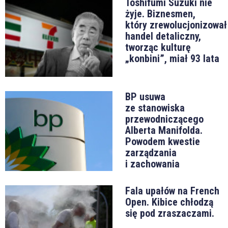
Toshifumi Suzuki nie
żyje. Biznesmen,
który zrewolucjonizował
handel detaliczny,
tworząc kulturę
„konbini”, miał 93 lata
BP usuwa
ze stanowiska
przewodniczącego
Alberta Manifolda.
Powodem kwestie
zarządzania
i zachowania
Fala upałów na French
Open. Kibice chłodzą
się pod zraszaczami.