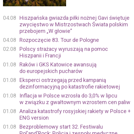
04.08
Hiszpańska gwiazda piłki nożnej Gavi świętuje
zwycięstwo w Mistrzostwach Świata polskim
przebojem „W głowie”
04.08
Rozpoczęcie 83. Tour de Pologne
02.08
Polscy strażacy wyruszają na pomoc
Hiszpanii i Francji
01.08
Raków i GKS Katowice awansują
do europejskich pucharów
01.08
Eksperci ostrzegają przed kampanią
dezinformacyjną po katastrofie rakietowej
01.08
Inflacja w Polsce wzrosła do 3,0% w lipcu
w związku z gwałtownym wzrostem cen paliw
01.08
Analiza katastrofy rosyjskiej rakiety w Polsce +
ENG version
01.08
Bezproblemowy start 32. Festiwalu
Pol'and'Rock: Policja i zespoły medyczne