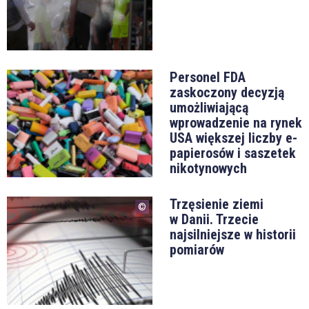
Personel FDA
zaskoczony decyzją
umożliwiającą
wprowadzenie na rynek
USA większej liczby e-
papierosów i saszetek
nikotynowych
Trzęsienie ziemi
w Danii. Trzecie
najsilniejsze w historii
pomiarów