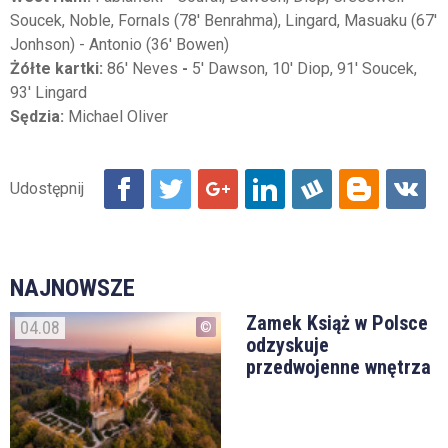
Soucek, Noble, Fornals (78' Benrahma), Lingard, Masuaku (67'
Jonhson) - Antonio (36' Bowen)
Żółte kartki:
86' Neves
-
5' Dawson, 10' Diop, 91' Soucek,
93' Lingard
Sędzia:
Michael Oliver
NAJNOWSZE
Zamek Książ w Polsce
04.08
odzyskuje
przedwojenne wnętrza