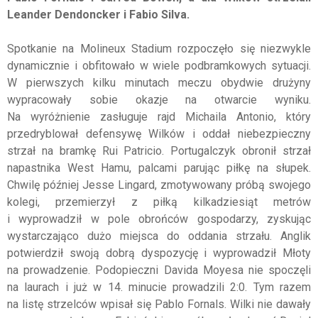
Leander Dendoncker i Fabio Silva.
Spotkanie na Molineux Stadium rozpoczęło się niezwykle
dynamicznie i obfitowało w wiele podbramkowych sytuacji.
W pierwszych kilku minutach meczu obydwie drużyny
wypracowały sobie okazje na otwarcie wyniku.
Na wyróżnienie zasługuje rajd Michaila Antonio, który
przedryblował defensywę Wilków i oddał niebezpieczny
strzał na bramkę Rui Patricio. Portugalczyk obronił strzał
napastnika West Hamu, palcami parując piłkę na słupek.
Chwilę później Jesse Lingard, zmotywowany próbą swojego
kolegi, przemierzył z piłką kilkadziesiąt metrów
i wyprowadził w pole obrońców gospodarzy, zyskując
wystarczająco dużo miejsca do oddania strzału. Anglik
potwierdził swoją dobrą dyspozycję i wyprowadził Młoty
na prowadzenie. Podopieczni Davida Moyesa nie spoczęli
na laurach i już w 14. minucie prowadzili 2:0. Tym razem
na listę strzelców wpisał się Pablo Fornals. Wilki nie dawały