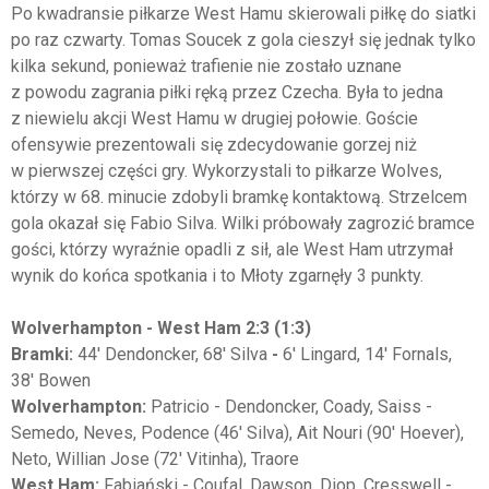
Po kwadransie piłkarze West Hamu skierowali piłkę do siatki
po raz czwarty. Tomas Soucek z gola cieszył się jednak tylko
kilka sekund, ponieważ trafienie nie zostało uznane
z powodu zagrania piłki ręką przez Czecha. Była to jedna
z niewielu akcji West Hamu w drugiej połowie. Goście
ofensywie prezentowali się zdecydowanie gorzej niż
w pierwszej części gry. Wykorzystali to piłkarze Wolves,
którzy w 68. minucie zdobyli bramkę kontaktową. Strzelcem
gola okazał się Fabio Silva. Wilki próbowały zagrozić bramce
gości, którzy wyraźnie opadli z sił, ale West Ham utrzymał
wynik do końca spotkania i to Młoty zgarnęły 3 punkty.
Wolverhampton - West Ham 2:3 (1:3)
Bramki:
44' Dendoncker, 68' Silva
-
6' Lingard, 14' Fornals,
38' Bowen
Wolverhampton:
Patricio - Dendoncker, Coady, Saiss -
Semedo, Neves, Podence (46' Silva), Ait Nouri (90' Hoever),
Neto, Willian Jose (72' Vitinha), Traore
West Ham:
Fabiański - Coufal, Dawson, Diop, Cresswell -