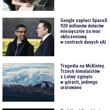
Google zapłaci SpaceX
920 milionów dolarów
miesięcznie za moc
obliczeniową
w centrach danych xAI
Tragedia na McKinley.
Trzech himalaistów
z Łotwy zginęło
w górach, jednego
uratowano