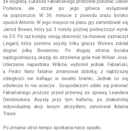
za wygraną. Łukasza Fabiańskiego próbował pokonać Daniel
Podence, ale strzał po jego główce wylądował
na poprzeczce. W 36. minucie z powodu urazu boisko
opuścił Antonio. W jego miejsce na placu gry zameldował się
Jarrod Bowen, który już 3 minuty później podwyższył wynik
na 3:0. Po raz kolejny swoją obecność na murawie zaznaczył
Lingard, który pomimo asysty kilku graczy Wolves zdołał
dograć piłkę Bowenowi. Po drugiej stronia boiska
najdogodniejszą okazję do strzelenia gola miał Willian Jose.
Uderzenie napastnika Wilków wybronił jednak Fabiański,
a Pedro Neto fatalnie zmarnował dobitkę, z najbliższej
odległości nie trafiając w światło bramki. Jednak co się
odwlecze to nie uciecze... Gospodarzom udało się pokonać
Fabiańskiego jeszcze przed przerwą za sprawą Leandera
Dendonckera. Asystę przy tym trafieniu, po znakomitej
indywidualnej akcji lewym skrzydłem, zanotował Adama
Traore.
Po zmianie stron tempo spotkania nieco spadło.