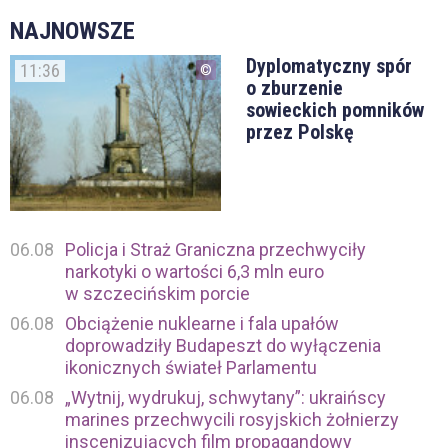
NAJNOWSZE
Dyplomatyczny spór
11:36
o zburzenie
sowieckich pomników
przez Polskę
06.08
Policja i Straż Graniczna przechwyciły
narkotyki o wartości 6,3 mln euro
w szczecińskim porcie
06.08
Obciążenie nuklearne i fala upałów
doprowadziły Budapeszt do wyłączenia
ikonicznych świateł Parlamentu
06.08
„Wytnij, wydrukuj, schwytany”: ukraińscy
marines przechwycili rosyjskich żołnierzy
inscenizujących film propagandowy