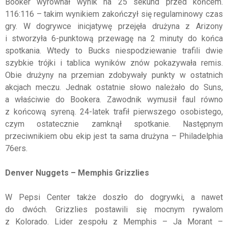
Booker wyrównał wynik na 25 sekund przed końcem.
116:116 – takim wynikiem zakończył się regulaminowy czas
gry. W dogrywce inicjatywę przejęła drużyna z Arizony
i stworzyła 6-punktową przewagę na 2 minuty do końca
spotkania. Wtedy to Bucks niespodziewanie trafili dwie
szybkie trójki i tablica wyników znów pokazywała remis.
Obie drużyny na przemian zdobywały punkty w ostatnich
akcjach meczu. Jednak ostatnie słowo należało do Suns,
a właściwie do Bookera. Zawodnik wymusił faul równo
z końcową syreną. 24-latek trafił pierwszego osobistego,
czym ostatecznie zamknął spotkanie. Następnym
przeciwnikiem obu ekip jest ta sama drużyna – Philadelphia
76ers.
Denver Nuggets – Memphis Grizzlies
W Pepsi Center także doszło do dogrywki, a nawet
do dwóch. Grizzlies postawili się mocnym rywalom
z Kolorado. Lider zespołu z Memphis – Ja Morant –