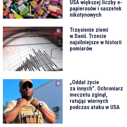
USA większej liczby e-
papierosów i saszetek
nikotynowych
Trzęsienie ziemi
w Danii. Trzecie
najsilniejsze w historii
pomiarów
„Oddał życie
za innych”. Ochroniarz
meczetu zginął,
ratując wiernych
podczas ataku w USA