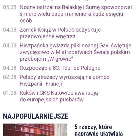
05.08
Nocny ostrzał na Bałakliję i Sumę spowodował
śmierć wielu osób i ranienie kilkudziesięciu
osób
04.08
Zamek Książ w Polsce odzyskuje
przedwojenne wnętrza
04.08
Hiszpańska gwiazda piłki nożnej Gavi świętuje
zwycięstwo w Mistrzostwach Świata polskim
przebojem „W głowie”
04.08
Rozpoczęcie 83. Tour de Pologne
02.08
Polscy strażacy wyruszają na pomoc
Hiszpanii i Francji
01.08
Raków i GKS Katowice awansują
do europejskich pucharów
NAJPOPULARNIEJSZE
5 rzeczy, które
naprawdę ułatwiają