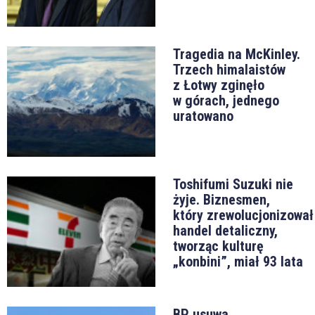
Tragedia na McKinley.
Trzech himalaistów
z Łotwy zginęło
w górach, jednego
uratowano
Toshifumi Suzuki nie
żyje. Biznesmen,
który zrewolucjonizował
handel detaliczny,
tworząc kulturę
„konbini”, miał 93 lata
BP usuwa