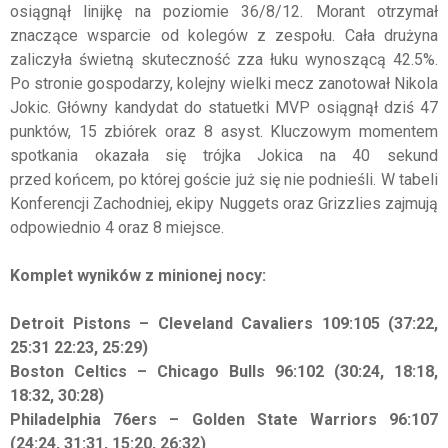
osiągnął linijkę na poziomie 36/8/12. Morant otrzymał
znaczące wsparcie od kolegów z zespołu. Cała drużyna
zaliczyła świetną skuteczność zza łuku wynoszącą 42.5%.
Po stronie gospodarzy, kolejny wielki mecz zanotował Nikola
Jokic. Główny kandydat do statuetki MVP osiągnął dziś 47
punktów, 15 zbiórek oraz 8 asyst. Kluczowym momentem
spotkania okazała się trójka Jokica na 40 sekund
przed końcem, po której goście już się nie podnieśli. W tabeli
Konferencji Zachodniej, ekipy Nuggets oraz Grizzlies zajmują
odpowiednio 4 oraz 8 miejsce.
Komplet wyników z minionej nocy:
Detroit Pistons – Cleveland Cavaliers 109:105 (37:22,
25:31 22:23, 25:29)
Boston Celtics – Chicago Bulls 96:102 (30:24, 18:18,
18:32, 30:28)
Philadelphia 76ers – Golden State Warriors 96:107
(24:24, 31:31, 15:20, 26:32)