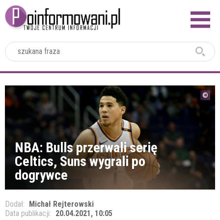
2024
NBA: Bulls przerwali serię
Celtics, Suns wygrali po
dogrywce
Dodał:
Michał Rejterowski
Data publikacji:
20.04.2021, 10:05