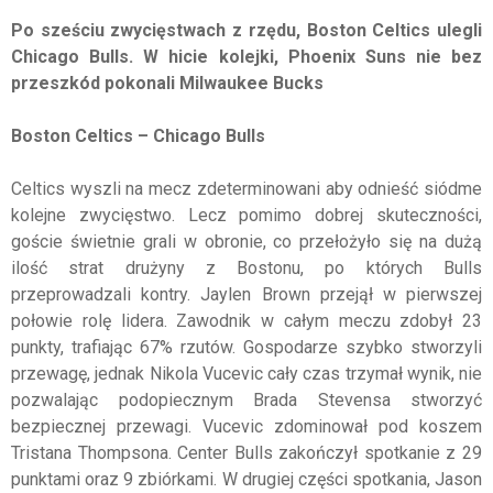
Po sześciu zwycięstwach z rzędu, Boston Celtics ulegli
Chicago Bulls. W hicie kolejki, Phoenix Suns nie bez
przeszkód pokonali Milwaukee Bucks
Boston Celtics – Chicago Bulls
Celtics wyszli na mecz zdeterminowani aby odnieść siódme
kolejne zwycięstwo. Lecz pomimo dobrej skuteczności,
goście świetnie grali w obronie, co przełożyło się na dużą
ilość strat drużyny z Bostonu, po których Bulls
przeprowadzali kontry. Jaylen Brown przejął w pierwszej
połowie rolę lidera. Zawodnik w całym meczu zdobył 23
punkty, trafiając 67% rzutów. Gospodarze szybko stworzyli
przewagę, jednak Nikola Vucevic cały czas trzymał wynik, nie
pozwalając podopiecznym Brada Stevensa stworzyć
bezpiecznej przewagi. Vucevic zdominował pod koszem
Tristana Thompsona. Center Bulls zakończył spotkanie z 29
punktami oraz 9 zbiórkami. W drugiej części spotkania, Jason