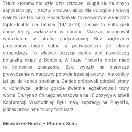
Tatum któremu nie szło dziś rzutowo, skupił się na innych
aspektach gry i zaczął kreować akcje dla kolegów i więcej
walczyć na tablicach. Poskutkowało to pierwszym w karierze
triple-double dla Tatuma (14/13/10). Jednak to Bulls grali
coraz lepiej, zwłaszcza w obronie. Vucevic imponował
warsztatem w strefie podkoszowej. Bez większych
problemów radził sobie z podwojeniami ze strony
gospodarzy. To właśnie pozycja centra jest największą
bolączką ekipy z Bostonu. W fazie Playoffs może mieć
to kolosalne znaczenie. Byki wyszły na pierwsze
prowadzenie w meczu w połowie trzeciej kwarty i nie oddały
już go do końca spotkania. Celtics próbowali odrobić straty
w końcówce, jednak goście świetnie egzekwowali rzuty
wolne. Drużyna z Chicago awansowała na 10 pozycję w tabeli
Konferencji Wschodniej. Byki mają aspirację na Playoffs,
jednak przed nimi trudny terminarz.
Milwaukee Bucks – Phoenix Suns