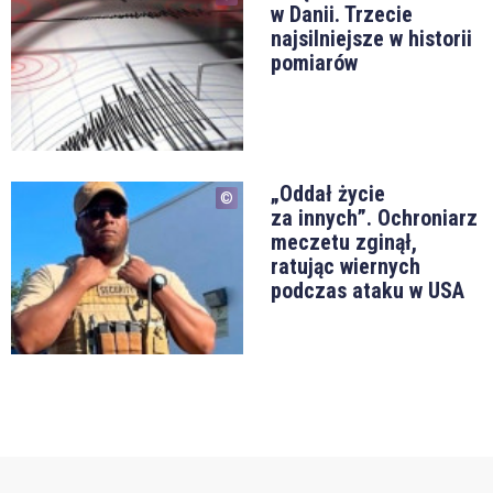
w Danii. Trzecie
najsilniejsze w historii
pomiarów
„Oddał życie
za innych”. Ochroniarz
meczetu zginął,
ratując wiernych
podczas ataku w USA