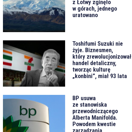
z Łotwy zginęło
w górach, jednego
uratowano
Toshifumi Suzuki nie
żyje. Biznesmen,
który zrewolucjonizował
handel detaliczny,
tworząc kulturę
„konbini”, miał 93 lata
BP usuwa
ze stanowiska
przewodniczącego
Alberta Manifolda.
Powodem kwestie
zarządzania