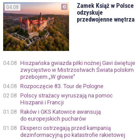
Zamek Książ w Polsce
04.08
odzyskuje
przedwojenne wnętrza
04.08
Hiszpańska gwiazda piłki nożnej Gavi świętuje
zwycięstwo w Mistrzostwach Świata polskim
przebojem „W głowie”
04.08
Rozpoczęcie 83. Tour de Pologne
02.08
Polscy strażacy wyruszają na pomoc
Hiszpanii i Francji
01.08
Raków i GKS Katowice awansują
do europejskich pucharów
01.08
Eksperci ostrzegają przed kampanią
dezinformacyjną po katastrofie rakietowej