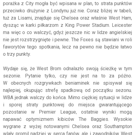
porażka z City mogła być wpisana w plan, to strata punktów
przeciwko drużynie z Londynu już nie. Coraz bliżej w tabeli,
tuż za Lisami, znajduje się Chelsea oraz właśnie West Ham,
dysząc w karki piłkarzom z King Power Stadium. Leicester
ma więc o co walczyć, gdyż jeszcze nic w lidze angielskiej
nie jest rozstrzygnięte i pewne. The Foxes są stawiani w roli
faworytów tego spotkania, lecz na pewno nie będzie łatwo
o trzy punkty.
Wydaje się, że West Brom odnalazło swoją ścieżkę w tym
sezonie. Pytanie tylko, czy nie jest na to za późno.
W obecnych rozgrywkach beniaminek nie spisywał się
najlepiej, okupując strefę spadkową od początku sezonu.
WBA jednak walczy do końca. Mimo ciężkiej sytuacji w lidze
i sporej straty punktowej do miejsca gwarantującego
pozostanie w Premier League, ostatnie wyniki mogą
napawać optymizmem kibiców The Baggies. Wysokie
wygrane z wyżej notowanymi Chelsea oraz Southampton
wlały promil nadziei w serca fanów, ale i zawodników West